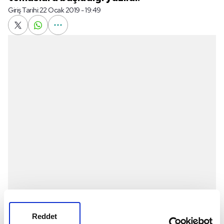
Giriş Tarihi:
22 Ocak 2019 - 19:49
Haberlerde Kasımpaşa'nın 24 yaşındaki oyuncu
Reddet
konusunda istediği rakamı bildirmesinin ardından