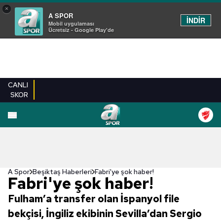
×
A SPOR
İNDİR
Mobil uygulaması
Ücretsiz - Google Play'de
CANLI
SKOR
A Spor
Beşiktaş Haberleri
Fabri'ye şok haber!
Fabri'ye şok haber!
Fulham’a transfer olan İspanyol file
bekçisi, İngiliz ekibinin Sevilla’dan Sergio