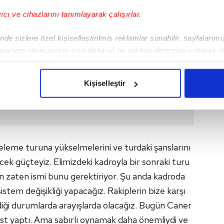
yıcı ve cihazlarını tanımlayarak çalışırlar.
de sizlere özel kişiselleştirilmiş reklamlar sunabilir, sayfalarım
aparken amacımızın size daha iyi bir reklam deneyimi sunmak ol
imizden gelen çabayı gösterdiğimizi ve bu noktada, reklamların ma
olduğunu sizlere hatırlatmak isteriz.
Kişiselleştir
çerezlere izin vermedikleri takdirde, kullanıcılara hedefli reklaml
abilmek için İnternet Sitemizde kendimize ve üçüncü kişilere ait 
isel verileriniz işlenmekte olup gerekli olan çerezler bilgi toplum
leme turuna yükselmelerini ve turdaki şanslarını
 çerezler, sitemizin daha işlevsel kılınması ve kişiselleştirilmes
 yapılması, amaçlarıyla sınırlı olarak açık rızanız dahilinde kulla
k güçteyiz. Elimizdeki kadroyla bir sonraki turu
n zaten ismi bunu gerektiriyor. Şu anda kadroda
aşağıda yer alan panel vasıtasıyla belirleyebilirsiniz. Çerezlere iliş
istem değişikliği yapacağız. Rakiplerin bize karşı
lgilendirme Metnimizi
ziyaret edebilirsiniz.
iği durumlarda arayışlarda olacağız. Bugün Caner
Korunması Kanunu uyarınca hazırlanmış Aydınlatma Metnimizi okum
sist yaptı. Ama sabırlı oynamak daha önemliydi ve