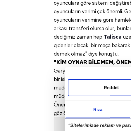
oyunculara göre sistemi değiştireb
oyuncuların verimi çok önemli. G
oyuncuların verimine göre hamlel
arkası transferi olursa olur, bun
dediğimiz zaman hep
Talisca
üzer
gidenler olacak. bir maça bakarak 
demek olmaz" diye konuştu.
"KİM OYNAR BİLEMEM, ÖNEM
Gary Medel'in performansı ile ilg
bir isim. Bazen dinlendiriyoruz am
müddetçe, kazanmaya katkı sağla
Reddet
müddetçe oynar. Vagner mi oyna
Önemli olan verim alabilmek. Bu 
Rıza
göz önünde tutarsak Larin oynar" i
"Sitelerimizde reklam ve paza