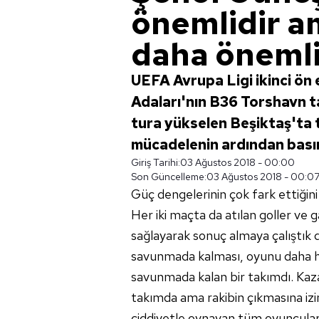
önemlidir a
daha önemli
UEFA Avrupa Ligi ikinci ön
Adaları'nın B36 Torshavn ta
tura yükselen Beşiktaş'ta 
mücadelenin ardından basın 
Giriş Tarihi:
03 Ağustos 2018 - 00:00
Son Güncelleme:
03 Ağustos 2018 - 00:0
Güç dengelerinin çok fark ettiğin
Her iki maçta da atılan goller ve 
sağlayarak sonuç almaya çalıştık 
savunmada kalması, oyunu daha hı
savunmada kalan bir takımdı. Kaza
takımda ama rakibin çıkmasına izi
ciddiyetle oynayan tüm oyuncular