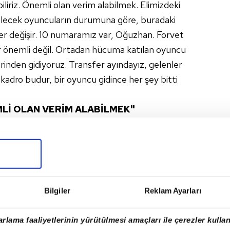
iliriz. Önemli olan verim alabilmek. Elimizdeki
elecek oyuncuların durumuna göre, buradaki
er değişir. 10 numaramız var, Oğuzhan. Forvet
lar önemli değil. Ortadan hücuma katılan oyuncu
inden gidiyoruz. Transfer ayındayız, gelenler
kadro budur, bir oyuncu gidince her şey bitti
Lİ OLAN VERİM ALABİLMEK"
ili konuşan Şenol Güneş, "Medel sürekli oynattığım
a oynamak istiyor. Larin'in performansı iyi olduğu
dığı müddetçe ve diğerleri onu geçemediği
r, Mustafa mı oynar, Negredo mu oynar bilemem.
rekabette kim öne çıkarsa o oynayacak. Bu maçı
Bilgiler
Reklam Ayarları
fadelerini kullandı.
rlama faaliyetlerinin yürütülmesi amaçları ile çerezler kullan