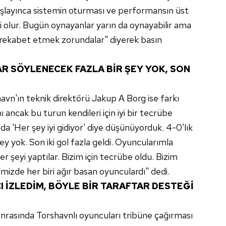
 çerezlerle ilgili bilgi almak için lütfen
tıklayınız
.
 başlayınca sistemin oturması ve performansın üst
yi olur. Bugün oynayanlar yarın da oynayabilir ama
 rekabet etmek zorundalar" diyerek basın
AR SÖYLENECEK FAZLA BİR ŞEY YOK, SON
avn'ın teknik direktörü Jakup A Borg ise farkı
 ancak bu turun kendileri için iyi bir tecrübe
nda 'Her şey iyi gidiyor' diye düşünüyorduk. 4-0'lık
ey yok. Son iki gol fazla geldi. Oyuncularımla
r şeyi yaptılar. Bizim için tecrübe oldu. Bizim
zde her biri ağır basan oyunculardı" dedi.
I İZLEDİM, BÖYLE BİR TARAFTAR DESTEĞİ
onrasında Torshavnlı oyuncuları tribüne çağırması