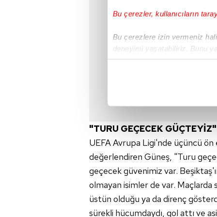
Bu çerezler, kullanıcıların tara
Bu çerezlere izin vermeniz halin
deneyimi yaşatabiliriz. Bunu y
içerikleri sunabilmek adına el
noktasında tek gelir kalemimiz 
Her halükârda, kullanıcılar, bu 
Sizlere daha iyi bir hizmet sun
"TURU GEÇECEK GÜÇTEYİZ"
çerezler vasıtasıyla çeşitli kiş
UEFA Avrupa Ligi'nde üçüncü ön e
amacıyla kullanılmaktadır. Diğer
reklam/pazarlama faaliyetlerinin
değerlendiren Güneş, "Turu geçece
geçecek güvenimiz var. Beşiktaş'ı
Çerezlere ilişkin tercihlerinizi 
olmayan isimler de var. Maçlarda s
butonuna tıklayabilir,
Çerez Bi
üstün olduğu ya da direnç gösterd
6698 sayılı Kişisel Verilerin 
sürekli hücumdaydı, gol attı ve a