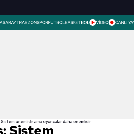
ASARAY
TRABZONSPOR
FUTBOL
BASKETBOL
VİDEO
CANLI YA
Sistem önemlidir ama oyuncular daha önemlidir
: Sistem