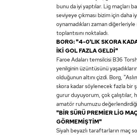
mevzuata uygun olarak kullanılan
bunu da iyi yaptılar. Lig maçları
seviyeye çıkması bizim için daha i
oynamadıkları zaman diğerleriyle
toplantısını noktaladı.
BORG: "4-0'LIK SKORA KAD
İKİ GOL FAZLA GELDİ"
Faroe Adaları temsilcisi B36 Torsh
yenilginin üzüntüsünü yaşadıklarını
olduğunun altını çizdi. Borg, "Aslı
skora kadar söylenecek fazla bir ş
gurur duyuyorum, çok çalıştılar, he
amatör ruhumuzu değerlendirdiğimi
"BİR SÜRÜ PREMİER LİG MAÇ
GÖRMEMİŞTİM"
Siyah beyazlı taraftarların maç s