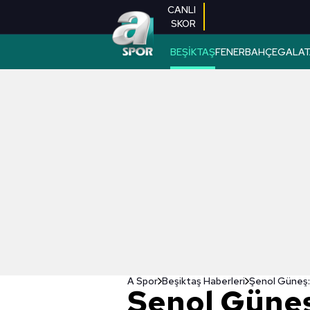
CANLI
SKOR
BEŞİKTAŞ
FENERBAHÇE
GALAT
A Spor
Beşiktaş Haberleri
Şenol Güneş: 
Şenol Güneş