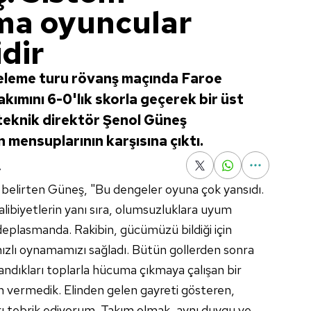
ma oyuncular
dir
 eleme turu rövanş maçında Faroe
kımını 6-0'lık skorla geçerek bir üst
teknik direktör Şenol Güneş
mensuplarının karşısına çıktı.
7
i belirten Güneş, "Bu dengeler oyuna çok yansıdı.
galibiyetlerin yanı sıra, olumsuzluklara uyum
deplasmanda. Rakibin, gücümüzü bildiği için
zlı oynamamızı sağladı. Bütün gollerden sonra
ndıkları toplarla hücuma çıkmaya çalışan bir
n vermedik. Elinden gelen gayreti gösteren,
ı tebrik ediyorum. Takım olmak, aynı duygu ve