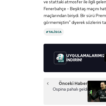
ve stattaki atmosfer ile ilgili gel
Fenerbahçe - Beşiktaş maçını hat
maçlarından biriydi. Bir sürü Prem
görmemiştim" diyerek sözlerini t
#TALISCA
UYGULAMALARIMIZ
İNDİRİN!
Önceki Haber
Ospina pahalı geldi