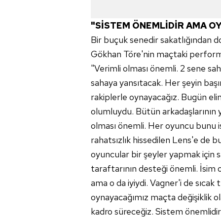
"SİSTEM ÖNEMLİDİR AMA O
Bir buçuk senedir sakatlığından d
Gökhan Töre'nin maçtaki perform
"Verimli olması önemli. 2 sene sah
sahaya yansıtacak. Her şeyin başı
rakiplerle oynayacağız. Bugün eli
olumluydu. Bütün arkadaşlarının y
olması önemli. Her oyuncu bunu 
rahatsızlık hissedilen Lens'e de 
oyuncular bir şeyler yapmak için s
taraftarının desteği önemli. İsim 
ama o da iyiydi. Vagner'i de sıca
oynayacağımız maçta değişiklik ol
kadro süreceğiz. Sistem önemlidi