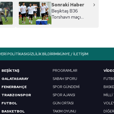
Sonraki Haber
Beşiktaş B36
Torshavn maçı
hazırlıklarını
tamamladı
VERI POLITIKASI
GIZLILIK BILDIRIMI
KÜNYE / İLETIŞIM
BEŞİKTAŞ
PROGRAMLAR
VIDE
GALATASARAY
SABAH SPORU
FUTB
FENERBAHÇE
SPOR GÜNDEMİ
BASK
TRABZONSPOR
SPOR AJANSI
MİLLİ
FUTBOL
GÜN ORTASI
VOLE
BASKETBOL
TAKIM OYUNU
DİĞE