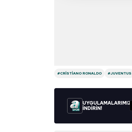
reklam/pazarlama faaliyetlerinin
Çerezlere ilişkin tercihlerinizi 
butonuna tıklayabilir,
Çerez Bi
6698 sayılı Kişisel Verilerin 
mevzuata uygun olarak kullanılan
#CRISTIANO RONALDO
#JUVENTUS
UYGULAMALARIMIZ
İNDİRİN!