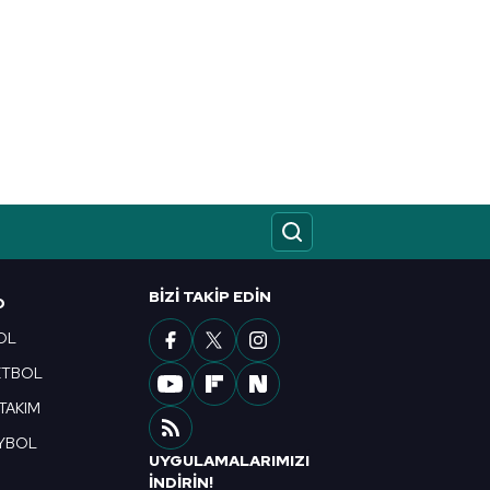
BIZI TAKIP EDIN
O
OL
ETBOL
 TAKIM
YBOL
UYGULAMALARIMIZI
R
İNDİRİN!