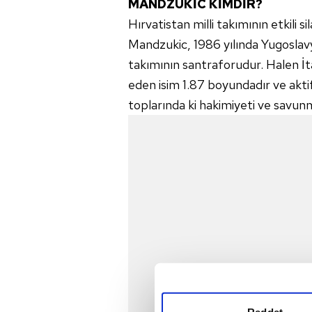
MANDZUKİC KİMDİR?
Hırvatistan milli takımının etkili 
Mandzukic, 1986 yılında Yugoslavya
takımının santraforudur. Halen İ
eden isim 1.87 boyundadır ve aktif
toplarında ki hakimiyeti ve savunm
Reddet