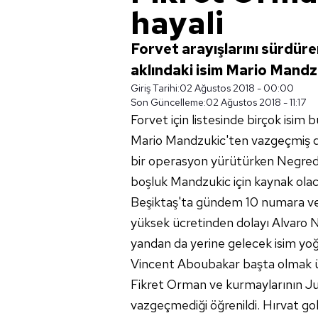
hayali
Forvet arayışlarını sürdür
aklındaki isim Mario Mandzu
Giriş Tarihi:
02 Ağustos 2018 - 00:00
Son Güncelleme:
02 Ağustos 2018 - 11:17
Forvet için listesinde birçok isim
Mario Mandzukic'ten vazgeçmiş deği
bir operasyon yürütürken Negred
boşluk Mandzukic için kaynak ola
Beşiktaş'ta gündem 10 numara ve f
yüksek ücretinden dolayı Alvaro Ne
yandan da yerine gelecek isim yoğ
Vincent Aboubakar başta olmak ü
Fikret Orman ve kurmaylarının Ju
vazgeçmediği öğrenildi. Hırvat g