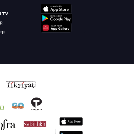
I TV
OR
BER