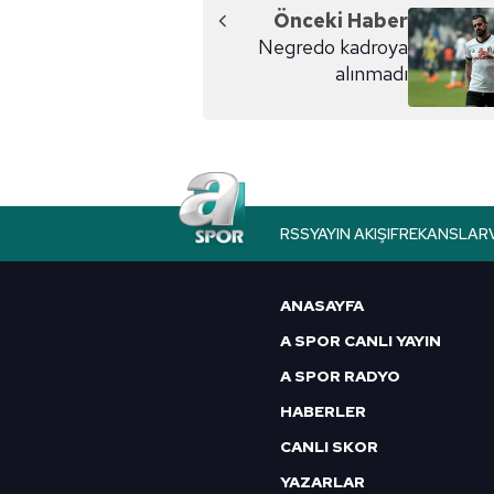
Önceki Haber
Negredo kadroya
alınmadı
RSS
YAYIN AKIŞI
FREKANSLAR
ANASAYFA
A SPOR CANLI YAYIN
A SPOR RADYO
HABERLER
CANLI SKOR
YAZARLAR