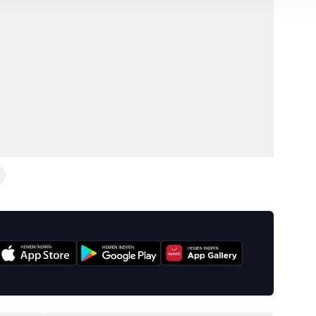
 yapılması, amaçlarıyla sınırlı olarak açık rızanız dahilinde kulla
aşağıda yer alan panel vasıtasıyla belirleyebilirsiniz. Çerezlere iliş
lgilendirme Metnimizi
ziyaret edebilirsiniz.
Korunması Kanunu uyarınca hazırlanmış Aydınlatma Metnimizi okum
 çerezlerle ilgili bilgi almak için lütfen
tıklayınız
.
I