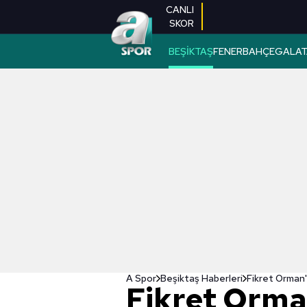
CANLI
SKOR
BEŞİKTAŞ
FENERBAHÇE
GALAT
A Spor
Beşiktaş Haberleri
Fikret Orman'
Fikret Orma