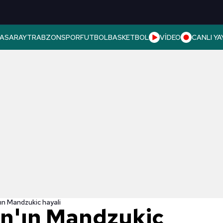
ASARAY
TRABZONSPOR
FUTBOL
BASKETBOL
VİDEO
CANLI YA
ın Mandzukic hayali
n'ın Mandzukic