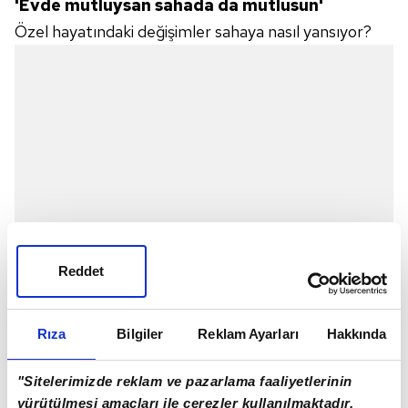
'Evde mutluysan sahada da mutlusun'
Özel hayatındaki değişimler sahaya nasıl yansıyor?
Reddet
Rıza
Bilgiler
Reklam Ayarları
Hakkında
"BEN hep agresif ve hırslı bir oyuncuydum. Saha
içinde kaybetmeye ve haksızlığa hiç dayanamıyorum.
"Sitelerimizde reklam ve pazarlama faaliyetlerinin
yürütülmesi amaçları ile çerezler kullanılmaktadır.