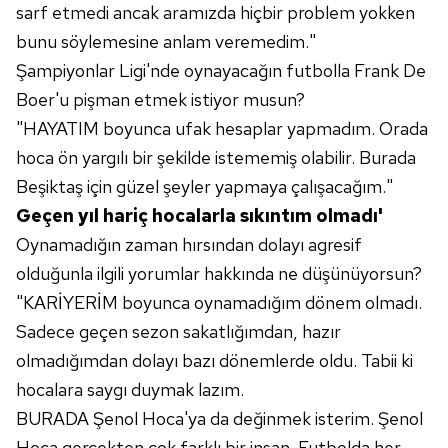
sarf etmedi ancak aramızda hiçbir problem yokken
bunu söylemesine anlam veremedim."
Şampiyonlar Ligi'nde oynayacağın futbolla Frank De
Boer'u pişman etmek istiyor musun?
"HAYATIM boyunca ufak hesaplar yapmadım. Orada
hoca ön yargılı bir şekilde istememiş olabilir. Burada
Beşiktaş için güzel şeyler yapmaya çalışacağım."
Geçen yıl hariç hocalarla sıkıntım olmadı'
Oynamadığın zaman hırsından dolayı agresif
olduğunla ilgili yorumlar hakkında ne düşünüyorsun?
"KARİYERİM boyunca oynamadığım dönem olmadı.
Sadece geçen sezon sakatlığımdan, hazır
olmadığımdan dolayı bazı dönemlerde oldu. Tabii ki
hocalara saygı duymak lazım.
BURADA Şenol Hoca'ya da değinmek isterim. Şenol
Hoca gerçekten çok farklı bir insan. Futbolda her