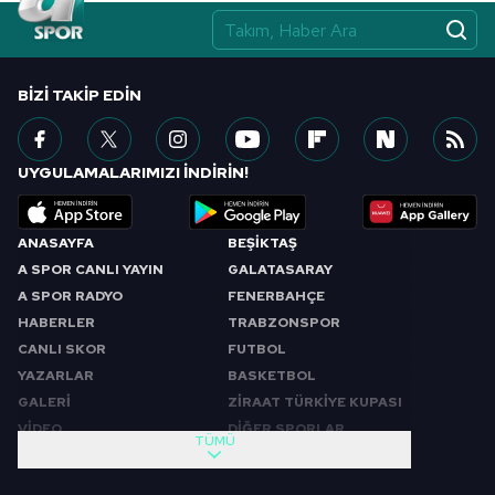
BIZI TAKIP EDIN
UYGULAMALARIMIZI İNDİRİN!
ANASAYFA
BEŞİKTAŞ
A SPOR CANLI YAYIN
GALATASARAY
A SPOR RADYO
FENERBAHÇE
HABERLER
TRABZONSPOR
CANLI SKOR
FUTBOL
YAZARLAR
BASKETBOL
GALERİ
ZİRAAT TÜRKİYE KUPASI
VİDEO
DİĞER SPORLAR
TÜMÜ
PROGRAMLAR
VIDEO