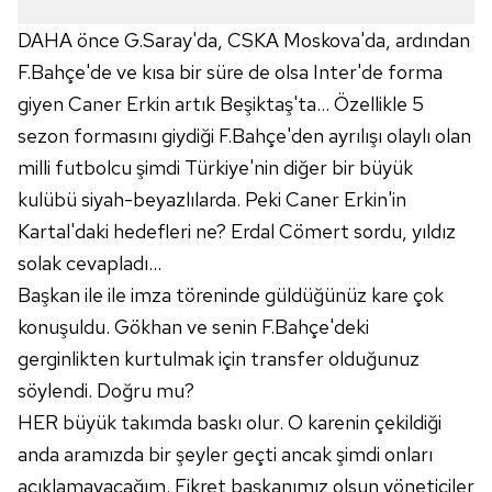
DAHA önce G.Saray'da, CSKA Moskova'da, ardından
F.Bahçe'de ve kısa bir süre de olsa Inter'de forma
giyen Caner Erkin artık Beşiktaş'ta... Özellikle 5
sezon formasını giydiği F.Bahçe'den ayrılışı olaylı olan
milli futbolcu şimdi Türkiye'nin diğer bir büyük
kulübü siyah-beyazlılarda. Peki Caner Erkin'in
Kartal'daki hedefleri ne? Erdal Cömert sordu, yıldız
solak cevapladı...
Başkan ile ile imza töreninde güldüğünüz kare çok
konuşuldu. Gökhan ve senin F.Bahçe'deki
gerginlikten kurtulmak için transfer olduğunuz
söylendi. Doğru mu?
HER büyük takımda baskı olur. O karenin çekildiği
anda aramızda bir şeyler geçti ancak şimdi onları
açıklamayacağım. Fikret başkanımız olsun yöneticiler