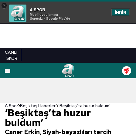
×
A SPOR
İNDİR
Mobil uygulaması
Ücretsiz - Google Play'de
CANLI
SKOR
A Spor
Beşiktaş Haberleri
‘Beşiktaş’ta huzur buldum’
‘Beşiktaş’ta huzur
buldum’
Caner Erkin, Siyah-beyazlıları tercih