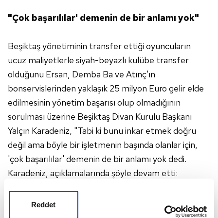
"Çok başarılılar' demenin de bir anlamı yok"
Beşiktaş yönetiminin transfer ettiği oyuncuların
ucuz maliyetlerle siyah-beyazlı kulübe transfer
olduğunu Ersan, Demba Ba ve Atınç'ın
bonservislerinden yaklaşık 25 milyon Euro gelir elde
edilmesinin yönetim başarısı olup olmadığının
sorulması üzerine Beşiktaş Divan Kurulu Başkanı
Yalçın Karadeniz, "Tabi ki bunu inkar etmek doğru
değil ama böyle bir işletmenin başında olanlar için,
'çok başarılılar' demenin de bir anlamı yok dedi.
Karadeniz, açıklamalarında şöyle devam etti:
"Bunu öyle pofpoflamaya gerek yok. Normal ticari
ilişkidir, satılması gereken yerde satılmıştır ve iyi
Reddet
noktada satılmıştır. İlla burada başarı çıkararak kimse