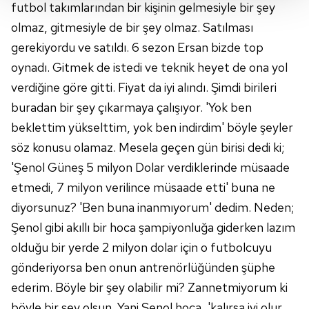
Her halükârda, kullanıcılar, bu çerezlere izin vermedikleri
futbol takımlarından bir kişinin gelmesiyle bir şey
takdirde, kullanıcılara hedefli reklamlar
olmaz, gitmesiyle de bir şey olmaz. Satılması
gösterilmeyecektir."
gerekiyordu ve satıldı. 6 sezon Ersan bizde top
oynadı. Gitmek de istedi ve teknik heyet de ona yol
Sizlere daha iyi bir hizmet sunabilmek için İnternet
verdiğine göre gitti. Fiyat da iyi alındı. Şimdi birileri
Sitemizde kendimize ve üçüncü kişilere ait çerezler
kullanılmaktadır. Bu çerezler vasıtasıyla çeşitli kişisel
buradan bir şey çıkarmaya çalışıyor. 'Yok ben
verileriniz işlenmekte olup gerekli olan çerezler bilgi
beklettim yükselttim, yok ben indirdim' böyle şeyler
toplumu hizmetlerinin sunulması amacıyla
söz konusu olamaz. Mesela geçen gün birisi dedi ki;
kullanılmaktadır. Diğer çerezler, sitemizin daha işlevsel
'Şenol Güneş 5 milyon Dolar verdiklerinde müsaade
kılınması ve kişiselleştirilmesi ve sizlere yönelik
etmedi, 7 milyon verilince müsaade etti' buna ne
reklam/pazarlama faaliyetlerinin yapılması, amaçlarıyla
sınırlı olarak açık rızanız dahilinde kullanılacaktır.
diyorsunuz? 'Ben buna inanmıyorum' dedim. Neden;
Şenol gibi akıllı bir hoca şampiyonluğa giderken lazım
Çerezlere ilişkin tercihlerinizi aşağıda yer alan panel
olduğu bir yerde 2 milyon dolar için o futbolcuyu
vasıtasıyla belirleyebilirsiniz. Çerezlere ilişkin detaylı bilgi
gönderiyorsa ben onun antrenörlüğünden şüphe
için Ayarlar butonuna tıklayabilir,
Çerez Bilgilendirme
Metnimizi
ziyaret edebilirsiniz.
ederim. Böyle bir şey olabilir mi? Zannetmiyorum ki
böyle bir şey olsun. Yani Şenol hoca, 'kalırsa iyi olur,