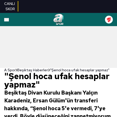
CANLI
SKOR
A Spor
Beşiktaş Haberleri
"Şenol hoca ufak hesaplar yapmaz"
"Şenol hoca ufak hesaplar
yapmaz"
Beşiktaş Divan Kurulu Başkanı Yalçın
Karadeniz, Ersan Gülüm'ün transferi
hakkında, “Şenol hoca 5'e vermedi, 7'ye
verdi. Böyle düşüneceğini zannetmiyorum.