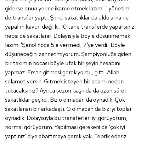
6698 sayılı Kişisel Verilerin Korunması Kanunu uyarınca
giderse onun yerine ikame etmek lazım…' yönetim
hazırlanmış Aydınlatma Metnimizi okumak ve sitemizde
de transfer yaptı. Şimdi sakatlıklar da oldu ama ne
ilgili mevzuata uygun olarak kullanılan çerezlerle ilgili bilgi
yapalım kavun değil ki. 10 tane transferde yaparsınız,
almak için lütfen
tıklayınız
.
hepsi de sakatlanır. Dolayısıyla böyle düşünmemek
lazım. 'Şenol hoca 5'e vermedi, 7'ye verdi.' Böyle
düşüneceğini zannetmiyorum. Şampiyonluğa giden
bir takımın hocası böyle ufak bir şeyin hesabını
yapmaz. Ersan gitmesi gerekiyordu, gitti. Allah
selamet versin. Gitmek isteyen bir adamı neden
tutacaksınız? Ayrıca sezon başında da uzun süreli
sakatlıklar geçirdi. Biz o olmadan da oynadık. Çok
sakatlanan bir arkadaştı. O olmadan da biz iyi toplar
oynadık. Dolayısıyla bu transferleri iyi görüyorum,
normal görüyorum. Yapılması gerekeni de 'çok iyi
yaptınız' diye abartmaya gerek yok. Tebrik ederiz