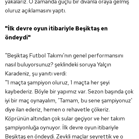
yakalarız. O zamanda güçlü bir divanla oraya gelmiş
oluruz açıklamasını yaptı.
"İlk devre oyun itibariyle Beşiktaş en
öndeydi"
"Beşiktaş Futbol Takımı'nın genel performansını
nasıl buluyorsunuz? şeklindeki soruya Yalçın
Karadeniz, şu yanıtı verdi:
"1 maçta şampiyon oluruz, 1 maçta her şeyi
kaybederiz. Böyle bir yapımız var. Sezon başında çok
iyi bir maç oynayalım, 'Tamam, bu sene şampiyonuz'
diye ilan ederiz, hemen o rehavetle çökeriz.
Köprünün altından çok sular geçiyor ve her takım
şampiyonluğa oynuyor. İlk devre oyun itibariyle
Beşiktaş en öndeydi. Zevkli maçlar seyrettik ve o