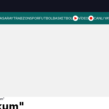
ASARAY
TRABZONSPOR
FUTBOL
BASKETBOL
VİDEO
CANLI YA
um"
kum"