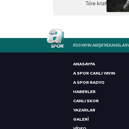
Töre krizi!
Çerezlere ilişkin tercihlerinizi 
butonuna tıklayabilir,
Çerez Bi
6698 sayılı Kişisel Verilerin 
mevzuata uygun olarak kullanılan
RSS
YAYIN AKIŞI
FREKANSLAR
ANASAYFA
A SPOR CANLI YAYIN
A SPOR RADYO
HABERLER
CANLI SKOR
YAZARLAR
GALERİ
VİDEO