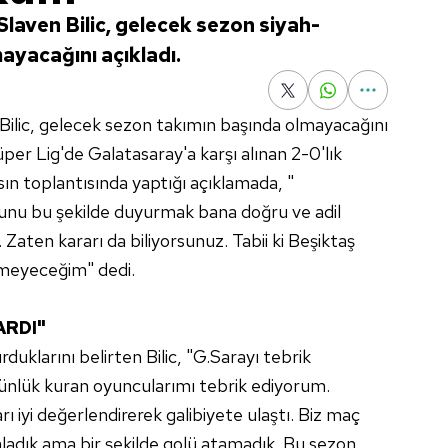
laven Bilic, gelecek sezon siyah-
ayacağını açıkladı.
Bilic, gelecek sezon takımın başında olmayacağını
üper Lig'de Galatasaray'a karşı alınan 2-0'lık
sın toplantısında yaptığı açıklamada, "
Bunu bu şekilde duyurmak bana doğru ve adil
k. Zaten kararı da biliyorsunuz. Tabii ki Beşiktaş
tmeyeceğim" dedi.
ARDI"
duklarını belirten Bilic, "G.Sarayı tebrik
ünlük kuran oyuncularımı tebrik ediyorum.
ı iyi değerlendirerek galibiyete ulaştı. Biz maç
ladık ama bir şekilde golü atamadık. Bu sezon