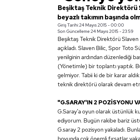
Beşiktaş Teknik Direktörü S
beyazlı takımın başında olm
Giriş Tarihi:
24 Mayıs 2015 - 00:00
Son Güncelleme:
24 Mayıs 2015 - 23:59
Beşiktaş Teknik Direktörü Slaven 
açıkladı. Slaven Bilic, Spor Toto S
yenilginin ardından düzenlediği ba
(Yönetimle) bir toplantı yaptık. 
gelmiyor. Tabii ki de bir karar aldı
teknik direktörü olarak devam e
"G.SARAY'IN 2 POZİSYONU V
G.Saray'a oyun olarak üstünlük kur
ediyorum. Bugün rakibe bariz üst
G.saray 2 pozisyon yakaladı. Bunlar
boyunda çok önemli fırsatlar yaka