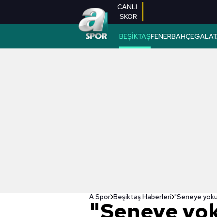
CANLI
SKOR
BEŞİKTAŞ
FENERBAHÇE
GALAT
A Spor
Beşiktaş Haberleri
"Seneye yok
"Seneye yo