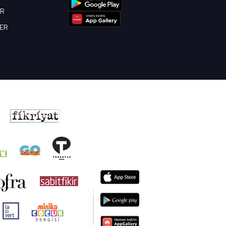
OR
BER