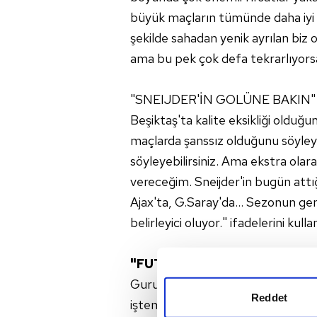
büyük maçların tümünde daha iyi o
şekilde sahadan yenik ayrılan biz 
ama bu pek çok defa tekrarlıyorsa 
"SNEIJDER'İN GOLÜNE BAKIN"
Beşiktaş'ta kalite eksikliği olduğ
maçlarda şanssız olduğunu söyleyeb
söyleyebilirsiniz. Ama ekstra olara
vereceğim. Sneijder'in bugün attığ
Ajax'ta, G.Saray'da… Sezonun gene
belirleyici oluyor." ifadelerini kulla
"FUTBOLCULARIMLA GURU
Gurur duyacağı işler başardıkların
Reddet
işten gurur duyuyorum. İyi anılar v