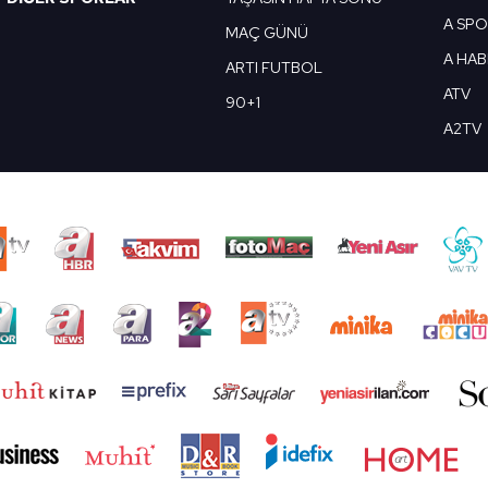
A SP
MAÇ GÜNÜ
A HA
ARTI FUTBOL
ATV
90+1
A2TV