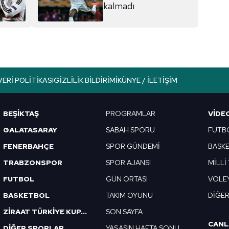
kalmadı
aşağıda yer alan panel vasıtasıyla belirleyebilirsiniz. Çerezlere iliş
lgilendirme Metnimizi
ziyaret edebilirsiniz.
Korunması Kanunu uyarınca hazırlanmış Aydınlatma Metnimizi okum
 çerezlerle ilgili bilgi almak için lütfen
tıklayınız
.
VERI POLITIKASI
GIZLILIK BILDIRIMI
KÜNYE / İLETIŞIM
BEŞİKTAŞ
PROGRAMLAR
VIDE
GALATASARAY
SABAH SPORU
FUTB
FENERBAHÇE
SPOR GÜNDEMİ
BASK
TRABZONSPOR
SPOR AJANSI
MİLLİ
FUTBOL
GÜN ORTASI
VOLE
BASKETBOL
TAKIM OYUNU
DİĞE
ZİRAAT TÜRKİYE KUPASI
SON SAYFA
CANL
DİĞER SPORLAR
YAŞASIN HAFTA SONU