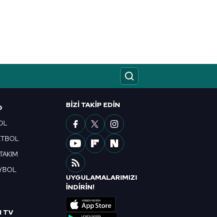
kin detaylı bilgi için Ayarlar
ak ve sitemizde ilgili
BIZI TAKIP EDIN
O
OL
ETBOL
 TAKIM
YBOL
UYGULAMALARIMIZI
R
İNDİRİN!
I TV