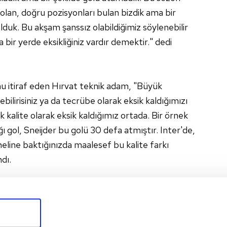
lan, doğru pozisyonları bulan bizdik ama bir
olduk. Bu akşam şanssız olabildiğimiz söylenebilir
bir yerde eksikliğiniz vardır demektir." dedi
unu itiraf eden Hırvat teknik adam, "Büyük
ilirisiniz ya da tecrübe olarak eksik kaldığımızı
k kalite olarak eksik kaldığımız ortada. Bir örnek
ı gol, Sneijder bu golü 30 defa atmıştır. Inter'de,
line baktığınızda maalesef bu kalite farkı
ndı.
R DUYUYORUM
"
ı kaydeden Bilic, "2 sezondan beri çıkardığımız
e hatıralar biriktirdim. 2 yıl boyunca 7 gün 24