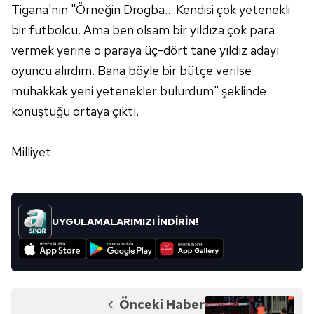
kullanılmaktadır. Diğer çerezler, sitemizin daha işlevsel
Tigana'nın "Örneğin Drogba... Kendisi çok yetenekli
kılınması ve kişiselleştirilmesi ve sizlere yönelik
bir futbolcu. Ama ben olsam bir yıldıza çok para
reklam/pazarlama faaliyetlerinin yapılması, amaçlarıyla
vermek yerine o paraya üç-dört tane yıldız adayı
sınırlı olarak açık rızanız dahilinde kullanılacaktır.
oyuncu alırdım. Bana böyle bir bütçe verilse
Çerezlere ilişkin tercihlerinizi aşağıda yer alan panel
muhakkak yeni yetenekler bulurdum" şeklinde
vasıtasıyla belirleyebilirsiniz. Çerezlere ilişkin detaylı bilgi
konuştuğu ortaya çıktı.
için Ayarlar butonuna tıklayabilir,
Çerez Bilgilendirme
Metnimizi
ziyaret edebilirsiniz.
Milliyet
6698 sayılı Kişisel Verilerin Korunması Kanunu uyarınca
hazırlanmış Aydınlatma Metnimizi okumak ve sitemizde
ilgili mevzuata uygun olarak kullanılan çerezlerle ilgili bilgi
UYGULAMALARIMIZI İNDİRİN!
almak için lütfen
tıklayınız
.
Önceki Haber