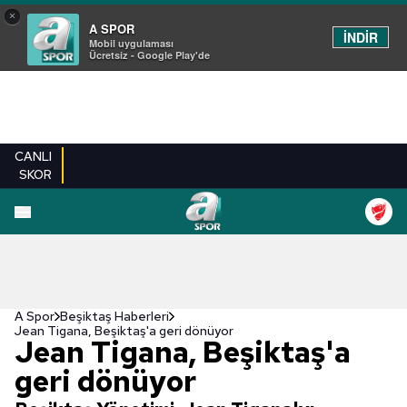
×
A SPOR
İNDİR
Mobil uygulaması
Ücretsiz - Google Play'de
CANLI
SKOR
A Spor
Beşiktaş Haberleri
Jean Tigana, Beşiktaş'a geri dönüyor
Jean Tigana, Beşiktaş'a
geri dönüyor