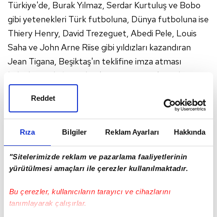
Türkiye'de, Burak Yılmaz, Serdar Kurtuluş ve Bobo
gibi yetenekleri Türk futboluna, Dünya futboluna ise
Thiery Henry, David Trezeguet, Abedi Pele, Louis
Saha ve John Arne Riise gibi yıldızları kazandıran
Jean Tigana, Beşiktaş'ın teklifine imza atması
halinde, siyah-beyazlı takım için yetenek avcılığına
başlayacak.
Reddet
Türkiye'de görev aldığı dönemlerde alt ligleri bile
yakından takip ederek Beşiktaş için yetenekli isimler
Rıza
Bilgiler
Reklam Ayarları
Hakkında
arayan Jean Tigana, görevi kabul etmesi durumunda
"Sitelerimizde reklam ve pazarlama faaliyetlerinin
Beşiktaş Futbol Akademisi'nin yurt içi ve dışındaki
yürütülmesi amaçları ile çerezler kullanılmaktadır.
gözü kulağı olacak.
Bu çerezler, kullanıcıların tarayıcı ve cihazlarını
Yabancı kontenjanın artması nedeniyle Dünya
tanımlayarak çalışırlar.
üzerindeki genç yeteneklere daha fazla ilgi gösteren