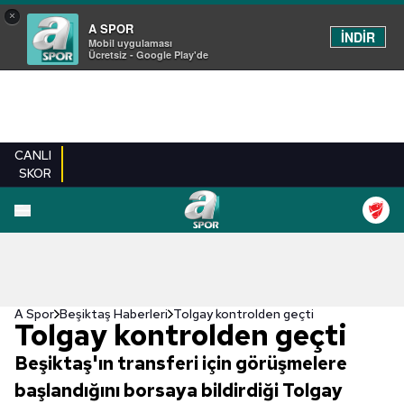
×
A SPOR
İNDİR
Mobil uygulaması
Ücretsiz - Google Play'de
CANLI
SKOR
A Spor
Beşiktaş Haberleri
Tolgay kontrolden geçti
Tolgay kontrolden geçti
Beşiktaş'ın transferi için görüşmelere
başlandığını borsaya bildirdiği Tolgay