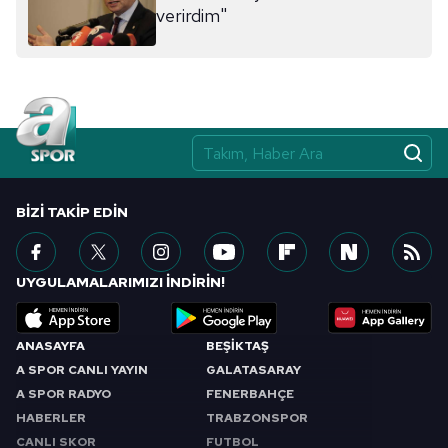
sınırlı olarak açık rızanız dahilinde kullanılacaktır.
verirdim"
Çerezlere ilişkin tercihlerinizi aşağıda yer alan panel
vasıtasıyla belirleyebilirsiniz. Çerezlere ilişkin detaylı bilgi
için Ayarlar butonuna tıklayabilir,
Çerez Bilgilendirme
Metnimizi
ziyaret edebilirsiniz.
6698 sayılı Kişisel Verilerin Korunması Kanunu uyarınca
hazırlanmış Aydınlatma Metnimizi okumak ve sitemizde
BIZI TAKIP EDIN
ilgili mevzuata uygun olarak kullanılan çerezlerle ilgili bilgi
almak için lütfen
tıklayınız
.
UYGULAMALARIMIZI İNDİRİN!
ANASAYFA
BEŞİKTAŞ
A SPOR CANLI YAYIN
GALATASARAY
A SPOR RADYO
FENERBAHÇE
HABERLER
TRABZONSPOR
CANLI SKOR
FUTBOL