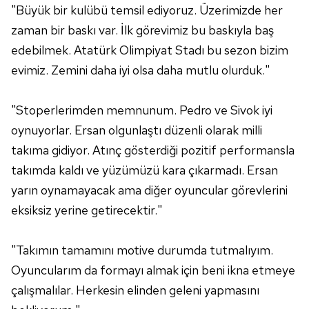
"Büyük bir kulübü temsil ediyoruz. Üzerimizde her
Sizlere daha iyi bir hizmet sunabilmek için İnternet
Sitemizde kendimize ve üçüncü kişilere ait çerezler
zaman bir baskı var. İlk görevimiz bu baskıyla baş
kullanılmaktadır. Bu çerezler vasıtasıyla çeşitli kişisel
edebilmek. Atatürk Olimpiyat Stadı bu sezon bizim
verileriniz işlenmekte olup gerekli olan çerezler bilgi
evimiz. Zemini daha iyi olsa daha mutlu olurduk."
toplumu hizmetlerinin sunulması amacıyla
kullanılmaktadır. Diğer çerezler, sitemizin daha işlevsel
"Stoperlerimden memnunum. Pedro ve Sivok iyi
kılınması ve kişiselleştirilmesi ve sizlere yönelik
reklam/pazarlama faaliyetlerinin yapılması, amaçlarıyla
oynuyorlar. Ersan olgunlaştı düzenli olarak milli
sınırlı olarak açık rızanız dahilinde kullanılacaktır.
takıma gidiyor. Atınç gösterdiği pozitif performansla
takımda kaldı ve yüzümüzü kara çıkarmadı. Ersan
Çerezlere ilişkin tercihlerinizi aşağıda yer alan panel
yarın oynamayacak ama diğer oyuncular görevlerini
vasıtasıyla belirleyebilirsiniz. Çerezlere ilişkin detaylı bilgi
eksiksiz yerine getirecektir."
için Ayarlar butonuna tıklayabilir,
Çerez Bilgilendirme
Metnimizi
ziyaret edebilirsiniz.
"Takımın tamamını motive durumda tutmalıyım.
6698 sayılı Kişisel Verilerin Korunması Kanunu uyarınca
Oyuncularım da formayı almak için beni ikna etmeye
hazırlanmış Aydınlatma Metnimizi okumak ve sitemizde
çalışmalılar. Herkesin elinden geleni yapmasını
ilgili mevzuata uygun olarak kullanılan çerezlerle ilgili bilgi
almak için lütfen
tıklayınız
.