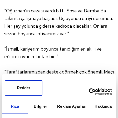
"Oğuzhan'ın cezası vardı bitti. Sosa ve Demba Ba
takımla çalışmaya başladı. Üç oyuncu da iyi durumda.
Her şey yolunda giderse kadroda olacaklar. Onlara
sezon boyunca ihtiyacımız var."
"İsmail, kariyerim boyunca tanıdığım en akıllı ve
eğitimli oyunculardan biri."
"Taraftarlarımızdan destek görmek çok önemli. Maçı
koparmak için çok önemli bir rol oynuyorlar. Yarın iyi
bir atmosfer olmasını bekliyorum. Feyenoord ve
Reddet
Arsenal maçlarındaki gibi bir tribün görmeyi
arzuluyorum."
Rıza
Bilgiler
Reklam Ayarları
Hakkında
"Karşımızda iyi bir rakip var. Tanınan değil ama