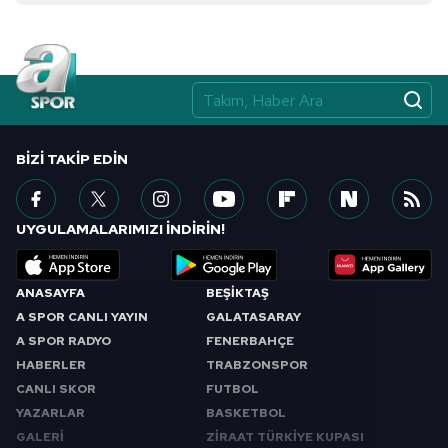
BIZI TAKIP EDIN
UYGULAMALARIMIZI İNDİRİN!
ANASAYFA
BEŞİKTAŞ
A SPOR CANLI YAYIN
GALATASARAY
A SPOR RADYO
FENERBAHÇE
HABERLER
TRABZONSPOR
CANLI SKOR
FUTBOL
YAZARLAR
BASKETBOL
GALERİ
ZİRAAT TÜRKİYE KUPASI