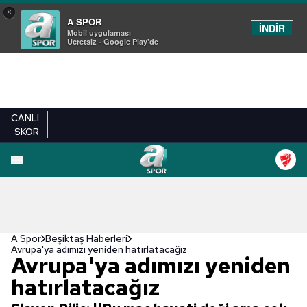
×
A SPOR
İNDİR
Mobil uygulaması
Ücretsiz - Google Play'de
CANLI
SKOR
A Spor
Beşiktaş Haberleri
Avrupa'ya adımızı yeniden hatırlatacağız
Avrupa'ya adımızı yeniden
hatırlatacağız