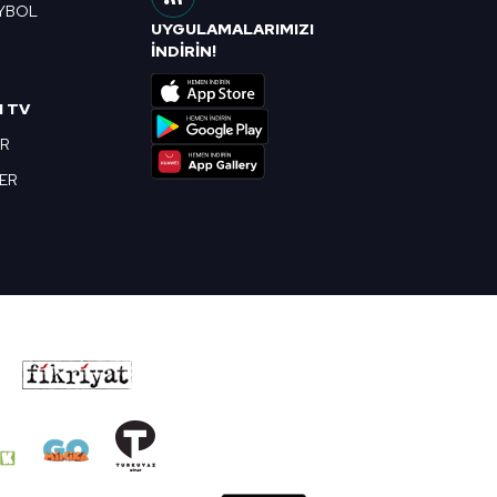
YBOL
UYGULAMALARIMIZI
R
İNDİRİN!
I TV
OR
BER