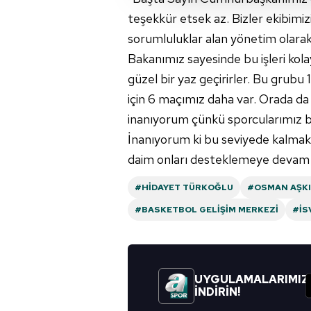
amacıyla kullanılmaktadır. Diğer
teşekkür etsek az. Bizler ekibimiz
reklam/pazarlama faaliyetlerinin
sorumluluklar alan yönetim olar
Bakanımız sayesinde bu işleri kola
Çerezlere ilişkin tercihlerinizi 
güzel bir yaz geçirirler. Bu grubu
butonuna tıklayabilir,
Çerez Bi
için 6 maçımız daha var. Orada da
6698 sayılı Kişisel Verilerin 
inanıyorum çünkü sporcularımız bu
mevzuata uygun olarak kullanılan
İnanıyorum ki bu seviyede kalmak i
daim onları desteklemeye devam 
#HIDAYET TÜRKOĞLU
#OSMAN AŞKI
#BASKETBOL GELIŞIM MERKEZI
#İS
UYGULAMALARIMIZ
İNDİRİN!