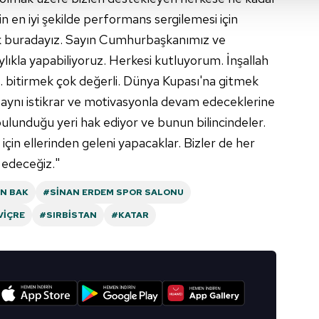
 çerezler, sitemizin daha işlevsel kılınması ve kişiselleştirilmes
in en iyi şekilde performans sergilemesi için
 yapılması, amaçlarıyla sınırlı olarak açık rızanız dahilinde kulla
ak buradayız. Sayın Cumhurbaşkanımız ve
ylıkla yapabiliyoruz. Herkesi kutluyorum. İnşallah
aşağıda yer alan panel vasıtasıyla belirleyebilirsiniz. Çerezlere iliş
 1. bitirmek çok değerli. Dünya Kupası'na gitmek
lgilendirme Metnimizi
ziyaret edebilirsiniz.
 aynı istikrar ve motivasyonla devam edeceklerine
Korunması Kanunu uyarınca hazırlanmış Aydınlatma Metnimizi okum
lunduğu yeri hak ediyor ve bunun bilincindeler.
 çerezlerle ilgili bilgi almak için lütfen
tıklayınız
.
çin ellerinden geleni yapacaklar. Bizler de her
edeceğiz."
N BAK
#SINAN ERDEM SPOR SALONU
VIÇRE
#SIRBISTAN
#KATAR
I