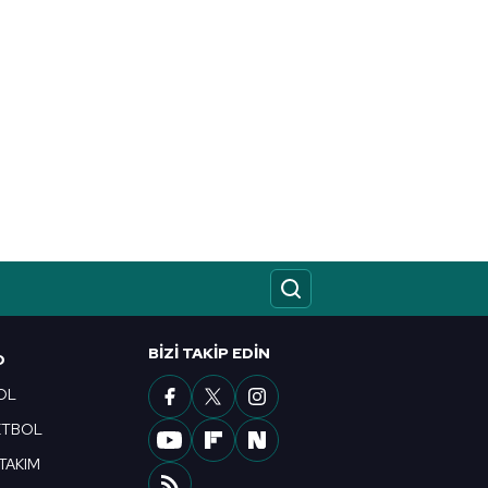
BIZI TAKIP EDIN
O
OL
ETBOL
 TAKIM