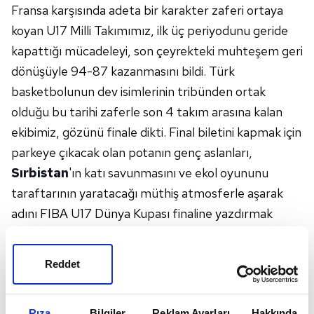
Fransa karşısında adeta bir karakter zaferi ortaya
koyan U17 Milli Takımımız, ilk üç periyodunu geride
kapattığı mücadeleyi, son çeyrekteki muhteşem geri
dönüşüyle 94-87 kazanmasını bildi. Türk
basketbolunun dev isimlerinin tribünden ortak
olduğu bu tarihi zaferle son 4 takım arasına kalan
ekibimiz, gözünü finale dikti. Final biletini kapmak için
parkeye çıkacak olan potanın genç aslanları,
Sırbistan
'ın katı savunmasını ve ekol oyununu
taraftarının yaratacağı müthiş atmosferle aşarak
adını FIBA U17 Dünya Kupası finaline yazdırmak
niyetinde. İşte Türkiye-Sırbistan maçının detayları!
TÜRKİYE-SIRBİSTAN MAÇI NE ZAMAN?
Reddet
FIBA U17 Basketbol Dünya Kupası yarı final
müsabakası kapsamındaki Türkiye-Sırbistan maçı,
4
Rıza
Bilgiler
Reklam Ayarları
Hakkında