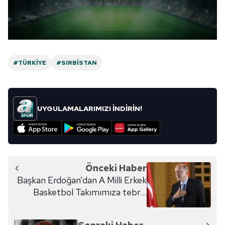
ilgili mevzuata uygun olarak kullanılan çerezlerle ilgili bilgi
almak için lütfen
tıklayınız
.
#TÜRKIYE
#SIRBISTAN
UYGULAMALARIMIZI İNDİRİN!
Önceki Haber
Başkan Erdoğan’dan A Milli Erkek
Basketbol Takımımıza tebrik
telefonu