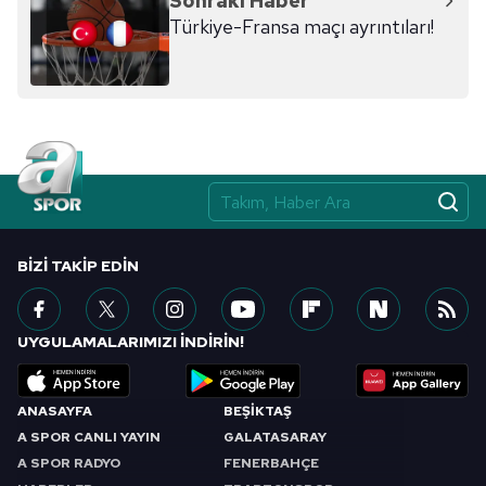
Sonraki Haber
Türkiye-Fransa maçı ayrıntıları!
BIZI TAKIP EDIN
UYGULAMALARIMIZI İNDİRİN!
ANASAYFA
BEŞİKTAŞ
A SPOR CANLI YAYIN
GALATASARAY
A SPOR RADYO
FENERBAHÇE