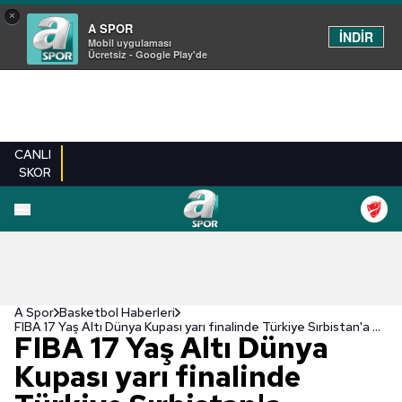
×
A SPOR
İNDİR
Mobil uygulaması
Ücretsiz - Google Play'de
CANLI
SKOR
A Spor
Basketbol Haberleri
FIBA 17 Yaş Altı Dünya Kupası yarı finalinde Türkiye Sırbistan'a mağlup!
FIBA 17 Yaş Altı Dünya
Kupası yarı finalinde