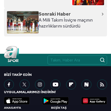
hazırlanmış Aydınlatma Metnimizi okumak ve sitemizde
ilgili mevzuata uygun olarak kullanılan çerezlerle ilgili bilgi
Sonraki Haber
almak için lütfen
tıklayınız
.
A Milli Takım İsviçre maçının
hazırlıklarını sürdürdü
BIZI TAKIP EDIN
UYGULAMALARIMIZI İNDİRİN!
ANASAYFA
BEŞİKTAŞ