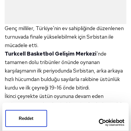
Genç milliler, Türkiye'nin ev sahipliğinde düzenlenen
turnuvada finale yükselebilmek için Sırbistan ile
mücadele etti.
Turkcell Basketbol Gelişim Merkezi
'nde
tamamen dolu tribünler önünde oynanan
karşılaşmanın ilk periyodunda Sırbistan, arka arkaya
hızlı hücumdan bulduğu sayılarla rakibine üstünlük
kurdu ve ilk çeyreği 19-16 önde bitirdi.
İkinci çeyrekte üstün oyununa devam eden
Sırbistan, pota altından bulduğu basketlerle aradaki
farkı açarak soyunma odasına 40-32 önde gitti.
Reddet
İkinci yarıda taraftar desteğini arkasına alan Türkiye,
rakibinin boş hücumları ile top kayıplarını iyi