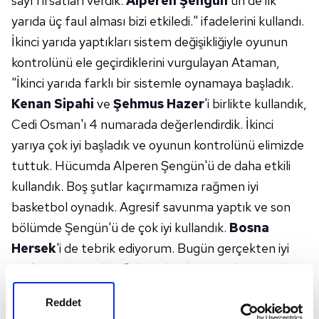
sayı fırsatları verdik.
Alperen Şengün
'ün de ilk
yarıda üç faul alması bizi etkiledi." ifadelerini kullandı.
İkinci yarıda yaptıkları sistem değişikliğiyle oyunun
kontrolünü ele geçirdiklerini vurgulayan Ataman,
"İkinci yarıda farklı bir sistemle oynamaya başladık.
Kenan Sipahi
ve
Şehmus Hazer
'i birlikte kullandık,
Cedi Osman'ı 4 numarada değerlendirdik. İkinci
yarıya çok iyi başladık ve oyunun kontrolünü elimizde
tuttuk. Hücumda Alperen Şengün'ü de daha etkili
kullandık. Boş şutlar kaçırmamıza rağmen iyi
basketbol oynadık. Agresif savunma yaptık ve son
bölümde Şengün'ü de çok iyi kullandık.
Bosna
Hersek
'i de tebrik ediyorum. Bugün gerçekten iyi
basketbol oynadılar." değerlendirmesinde bulundu.
Reddet