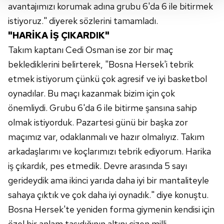
Her halükârda, kullanıcılar, bu çerezlere izin vermedikleri
avantajımızı korumak adına grubu 6'da 6 ile bitirmek
takdirde, kullanıcılara hedefli reklamlar
istiyoruz." diyerek sözlerini tamamladı.
gösterilmeyecektir."
"HARİKA İŞ ÇIKARDIK"
Takım kaptanı Cedi Osman ise zor bir maç
Sizlere daha iyi bir hizmet sunabilmek için İnternet
beklediklerini belirterek, "Bosna Hersek'i tebrik
Sitemizde kendimize ve üçüncü kişilere ait çerezler
kullanılmaktadır. Bu çerezler vasıtasıyla çeşitli kişisel
etmek istiyorum çünkü çok agresif ve iyi basketbol
verileriniz işlenmekte olup gerekli olan çerezler bilgi
oynadılar. Bu maçı kazanmak bizim için çok
toplumu hizmetlerinin sunulması amacıyla
önemliydi. Grubu 6'da 6 ile bitirme şansına sahip
kullanılmaktadır. Diğer çerezler, sitemizin daha işlevsel
olmak istiyorduk. Pazartesi günü bir başka zor
kılınması ve kişiselleştirilmesi ve sizlere yönelik
maçımız var, odaklanmalı ve hazır olmalıyız. Takım
reklam/pazarlama faaliyetlerinin yapılması, amaçlarıyla
sınırlı olarak açık rızanız dahilinde kullanılacaktır.
arkadaşlarımı ve koçlarımızı tebrik ediyorum. Harika
iş çıkardık, pes etmedik. Devre arasında 5 sayı
Çerezlere ilişkin tercihlerinizi aşağıda yer alan panel
gerideydik ama ikinci yarıda daha iyi bir mantaliteyle
vasıtasıyla belirleyebilirsiniz. Çerezlere ilişkin detaylı bilgi
sahaya çıktık ve çok daha iyi oynadık." diye konuştu.
için Ayarlar butonuna tıklayabilir,
Çerez Bilgilendirme
Bosna Hersek'te yeniden forma giymenin kendisi için
Metnimizi
ziyaret edebilirsiniz.
özel bir anlam taşıdığının altını çizen milli