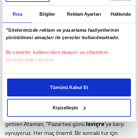
Rıza
Bilgiler
Reklam Ayarları
Hakkında
"Sitelerimizde reklam ve pazarlama faaliyetlerinin
yürütülmesi amaçları ile çerezler kullanılmaktadır.
Bu çerezler, kullanıcıların tarayıcı ve cihazlarını
tanımlayarak çalışırlar.
Bu çerezlere izin vermeniz halinde sizlere özel
kişiselleştirilmiş reklamlar sunabilir, sayfalarımızda sizlere
Ataman, salonda Türk taraftarların bulunmasına
Tümünü Kabul Et
daha iyi reklam deneyimi yaşatabiliriz. Bunu yaparken
dikkati çekerek, Bosna Hersek taraftarlarının iyi bir
amacımızın size daha iyi bir reklam deneyimi sunmak
olduğunu ve sizlere en iyi içerikleri sunabilmek adına
atmosfer oluşturduğunu söyledi.
Kişiselleştir
elimizden gelen çabayı gösterdiğimizi ve bu noktada,
Grubu namağlup tamamlamak istediklerini dile
reklamların maliyetlerimizi karşılamak noktasında tek gelir
getiren Ataman, "Pazartesi günü
İsviçre
'ye karşı
kalemimiz olduğunu sizlere hatırlatmak isteriz.
oynuyoruz. Her maç önemli. Bir sonraki tur için