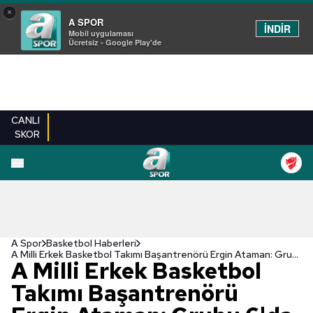
×
A SPOR
İNDİR
Mobil uygulaması
Ücretsiz - Google Play'de
CANLI
SKOR
A Spor
Basketbol Haberleri
A Milli Erkek Basketbol Takımı Başantrenörü Ergin Ataman: Grubu 6'da 6 ile bitirmek istiyoruz!
A Milli Erkek Basketbol
Takımı Başantrenörü