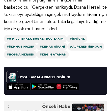
6698 sayılı Kişisel Verilerin Korunması Kanunu uyarınca
basketbolcu, "Gerçekten harikaydı. Bosna Hersek'te
hazırlanmış Aydınlatma Metnimizi okumak ve sitemizde
tekrar oynayabildiğim için çok mutluydum. Benim için
ilgili mevzuata uygun olarak kullanılan çerezlerle ilgili bilgi
kesinlikle güzel bir anı oldu. Tabii ki galibiyeti aldığımız
almak için lütfen
tıklayınız
.
için de çok mutluyum." dedi.
#A MILLI ERKEK BASKETBOL TAKIMI
#İSVIÇRE
#ŞEHMUS HAZER
#KENAN SIPAHI
#ALPEREN ŞENGÜN
#BOSNA HERSEK
#ERGIN ATAMAN
UYGULAMALARIMIZI İNDİRİN!
Önceki Haber