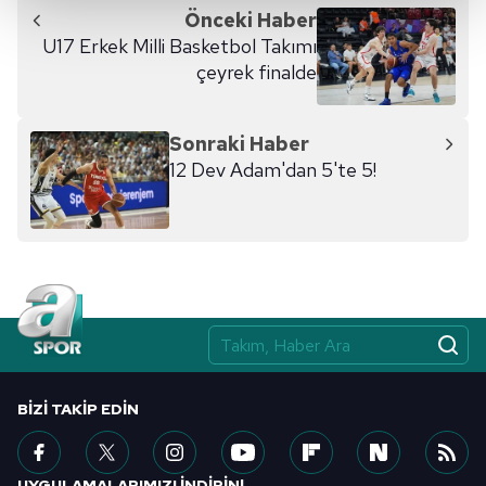
Önceki Haber
Her halükârda, kullanıcılar, bu çerezlere izin vermedikleri
U17 Erkek Milli Basketbol Takımı
takdirde, kullanıcılara hedefli reklamlar
çeyrek finalde
gösterilmeyecektir."
Sizlere daha iyi bir hizmet sunabilmek için İnternet
Sonraki Haber
Sitemizde kendimize ve üçüncü kişilere ait çerezler
12 Dev Adam'dan 5'te 5!
kullanılmaktadır. Bu çerezler vasıtasıyla çeşitli kişisel
verileriniz işlenmekte olup gerekli olan çerezler bilgi
toplumu hizmetlerinin sunulması amacıyla
kullanılmaktadır. Diğer çerezler, sitemizin daha işlevsel
kılınması ve kişiselleştirilmesi ve sizlere yönelik
reklam/pazarlama faaliyetlerinin yapılması, amaçlarıyla
sınırlı olarak açık rızanız dahilinde kullanılacaktır.
Çerezlere ilişkin tercihlerinizi aşağıda yer alan panel
BIZI TAKIP EDIN
vasıtasıyla belirleyebilirsiniz. Çerezlere ilişkin detaylı bilgi
için Ayarlar butonuna tıklayabilir,
Çerez Bilgilendirme
Metnimizi
ziyaret edebilirsiniz.
UYGULAMALARIMIZI İNDİRİN!