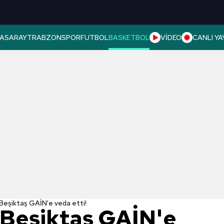
ASARAY
TRABZONSPOR
FUTBOL
BASKETBOL
VİDEO
CANLI YA
 Beşiktaş GAİN'e veda etti!
n Beşiktaş GAİN'e