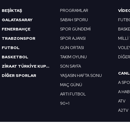
BEŞİKTAŞ
PROGRAMLAR
VIDE
GALATASARAY
SABAH SPORU
FUTB
FENERBAHÇE
SPOR GÜNDEMİ
BASK
TRABZONSPOR
SPOR AJANSI
MİLLİ
FUTBOL
GÜN ORTASI
VOLE
BASKETBOL
TAKIM OYUNU
DİĞE
ZİRAAT TÜRKİYE KUPASI
SON SAYFA
CANL
DİĞER SPORLAR
YAŞASIN HAFTA SONU
A SP
MAÇ GÜNÜ
A HA
ARTI FUTBOL
ATV
90+1
A2TV