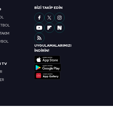
BIZI TAKIP EDIN
O
OL
ETBOL
 TAKIM
YBOL
UYGULAMALARIMIZI
R
İNDİRİN!
I TV
OR
BER