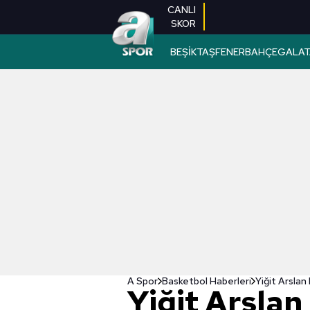
CANLI
SKOR
BEŞİKTAŞ
FENERBAHÇE
GALAT
A Spor
Basketbol Haberleri
Yiğit Arslan
Yiğit Arsla