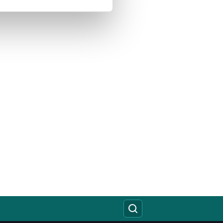
çerezler kullanılmaktadır. Bu
u hizmetlerinin sunulması
i ve sizlere yönelik
nılacaktır.
kin detaylı bilgi için Ayarlar
ak ve sitemizde ilgili