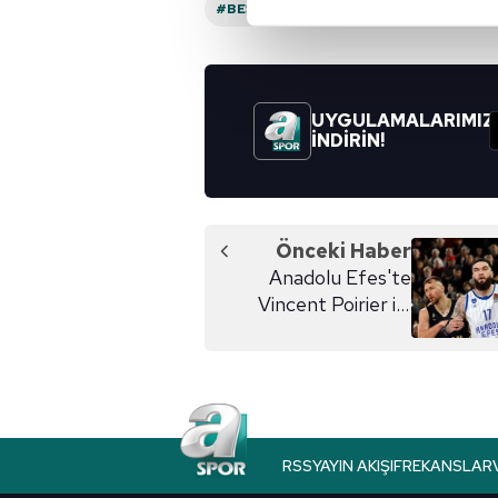
#BEŞIKTAŞ
Sizlere daha iyi bir hizmet sun
çerezler vasıtasıyla çeşitli kiş
amacıyla kullanılmaktadır. Diğer
UYGULAMALARIMIZ
reklam/pazarlama faaliyetlerinin
İNDİRİN!
Çerezlere ilişkin tercihlerinizi 
butonuna tıklayabilir,
Çerez Bi
Önceki Haber
6698 sayılı Kişisel Verilerin 
Anadolu Efes'te
mevzuata uygun olarak kullanılan
Vincent Poirier ile
yollar ayrıldı
RSS
YAYIN AKIŞI
FREKANSLAR