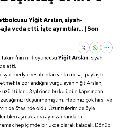
etbolcusu Yiğit Arslan, siyah-
la veda etti. İşte ayrıntılar... | Son
Takımı'nın milli oyuncusu
Yiğit Arslan
, siyah-
da etti.
sosyal medya hesabından veda mesajı paylaştı.
etmekte zorlandığını vurgulayan Yiğit Arslan,
e üzüntüler... 3 yıl önce bu kulübün kapısından
yazacağımızı düşünmemiştim. Hepimiz çok hırslı ve
imin de ötesinde oldu. Üzüntülerim de öyle.
lentileri aşmak ama aynı zamanda bu
amamak hep içimde bir ukde olarak kalacak. Dönüp