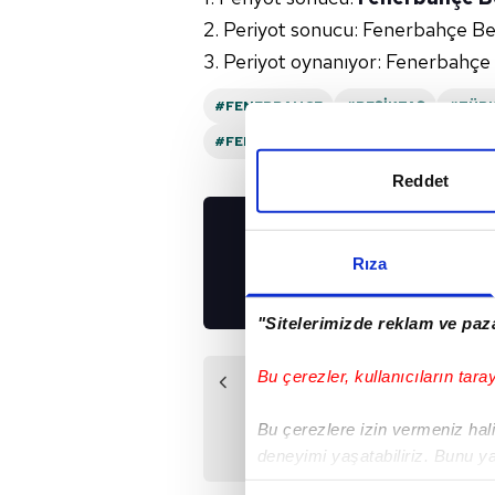
2. Periyot sonucu: Fenerbahçe B
3. Periyot oynanıyor: Fenerbahç
#FENERBAHÇE
#BEŞIKTAŞ
#TÜRK
#FENERBAHÇE BEKO
#ÜLKER SPOR 
Reddet
UYGULAMALARIMIZ
Rıza
İNDİRİN!
"Sitelerimizde reklam ve paza
Bu çerezler, kullanıcıların tara
Önceki Haber
F.Bahçe Beko -
Bu çerezlere izin vermeniz halin
Anadolu Efes maçı
deneyimi yaşatabiliriz. Bunu y
bilgileri!
içerikleri sunabilmek adına el