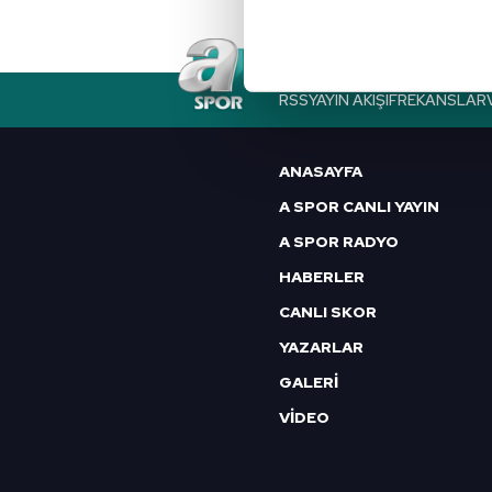
noktasında tek gelir kalemimiz 
Her halükârda, kullanıcılar, bu 
RSS
YAYIN AKIŞI
FREKANSLAR
Sizlere daha iyi bir hizmet sun
çerezler vasıtasıyla çeşitli kiş
ANASAYFA
amacıyla kullanılmaktadır. Diğer
reklam/pazarlama faaliyetlerinin
A SPOR CANLI YAYIN
A SPOR RADYO
Çerezlere ilişkin tercihlerinizi 
HABERLER
butonuna tıklayabilir,
Çerez Bi
CANLI SKOR
6698 sayılı Kişisel Verilerin 
YAZARLAR
mevzuata uygun olarak kullanılan
GALERİ
VİDEO