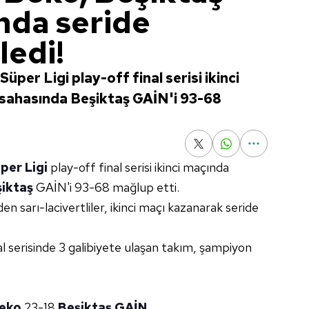
nda seride
ledi!
per Ligi play-off final serisi ikinci
sahasında Beşiktaş GAİN'i 93-68
per Ligi
play-off final serisi ikinci maçında
iktaş
GAİN'i 93-68 mağlup etti.
en sarı-lacivertliler, ikinci maçı kazanarak seride
al serisinde 3 galibiyete ulaşan takım, şampiyon
eko
23-18
Beşiktaş GAİN