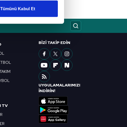
Tümünü Kabul Et
ar gösterilmeyecektir."
çerezler kullanılmaktadır. Bu
u hizmetlerinin sunulması
BIZI TAKIP EDIN
O
i ve sizlere yönelik
nılacaktır.
OL
ETBOL
kin detaylı bilgi için Ayarlar
 TAKIM
YBOL
UYGULAMALARIMIZI
ak ve sitemizde ilgili
R
İNDİRİN!
I TV
OR
BER