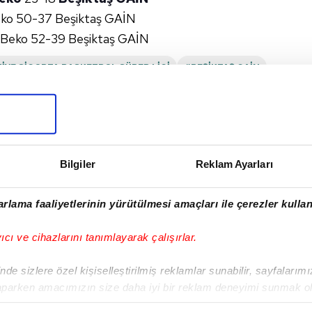
eko 50-37 Beşiktaş GAİN
e Beko 52-39 Beşiktaş GAİN
İYE SIGORTA BASKETBOL SÜPER LIGI
#BEŞIKTAŞ GAİN
VE ETKINLIK SALONU
I
Bilgiler
Reklam Ayarları
rlama faaliyetlerinin yürütülmesi amaçları ile çerezler kullan
yıcı ve cihazlarını tanımlayarak çalışırlar.
Sonraki Haber
Trabzonspor'a ABD'li
de sizlere özel kişiselleştirilmiş reklamlar sunabilir, sayfalarım
pivot
aparken amacımızın size daha iyi bir reklam deneyimi sunmak ol
imizden gelen çabayı gösterdiğimizi ve bu noktada, reklamların ma