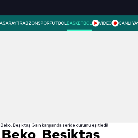
ASARAY
TRABZONSPOR
FUTBOL
BASKETBOL
VİDEO
CANLI YA
Beko, Beşiktaş Gain karşısında seride durumu eşitledi!
Beko, Beşiktaş