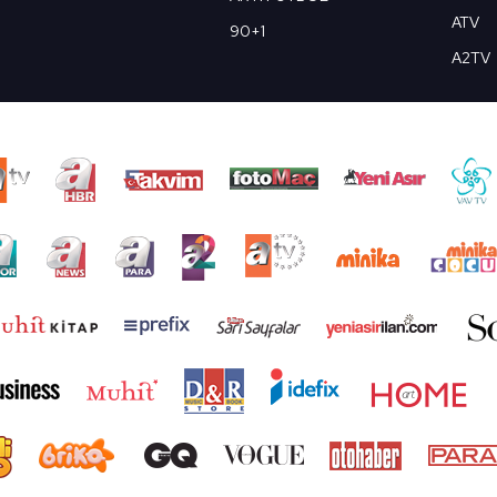
ATV
90+1
A2TV