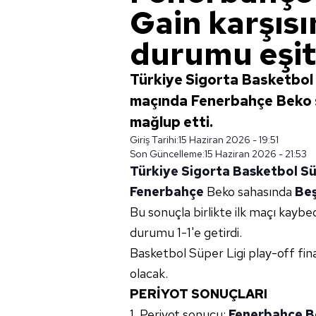
Gain karşısı
durumu eşit
Türkiye Sigorta Basketbol Sü
maçında Fenerbahçe Beko 
mağlup etti.
Giriş Tarihi:
15 Haziran 2026 - 19:51
Son Güncelleme:
15 Haziran 2026 - 21:53
Türkiye Sigorta Basketbol Sü
Fenerbahçe
Beko sahasında
Beş
Bu sonuçla birlikte ilk maçı kaybed
durumu 1-1'e getirdi.
Basketbol Süper Ligi play-off fin
olacak.
PERİYOT SONUÇLARI
1. Periyot sonucu:
Fenerbahçe B