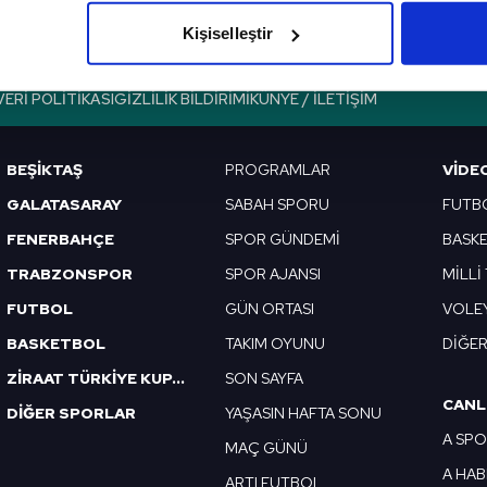
olduğunu sizlere hatırlatmak isteriz.
Kişiselleştir
çerezlere izin vermedikleri takdirde, kullanıcılara hedefli reklaml
VERI POLITIKASI
GIZLILIK BILDIRIMI
KÜNYE / İLETIŞIM
abilmek için İnternet Sitemizde kendimize ve üçüncü kişilere ait 
isel verileriniz işlenmekte olup gerekli olan çerezler bilgi toplum
BEŞİKTAŞ
PROGRAMLAR
VIDE
 çerezler, sitemizin daha işlevsel kılınması ve kişiselleştirilmes
 yapılması, amaçlarıyla sınırlı olarak açık rızanız dahilinde kulla
GALATASARAY
SABAH SPORU
FUTB
FENERBAHÇE
SPOR GÜNDEMİ
BASK
aşağıda yer alan panel vasıtasıyla belirleyebilirsiniz. Çerezlere iliş
TRABZONSPOR
SPOR AJANSI
MİLLİ
lgilendirme Metnimizi
ziyaret edebilirsiniz.
FUTBOL
GÜN ORTASI
VOLE
Korunması Kanunu uyarınca hazırlanmış Aydınlatma Metnimizi okum
BASKETBOL
TAKIM OYUNU
DİĞE
 çerezlerle ilgili bilgi almak için lütfen
tıklayınız
.
ZİRAAT TÜRKİYE KUPASI
SON SAYFA
CANL
DİĞER SPORLAR
YAŞASIN HAFTA SONU
A SP
MAÇ GÜNÜ
A HA
ARTI FUTBOL