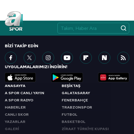
BIZI TAKIP EDIN
UYGULAMALARIMIZI İNDİRİN!
ANASAYFA
BEŞİKTAŞ
A SPOR CANLI YAYIN
GALATASARAY
A SPOR RADYO
FENERBAHÇE
HABERLER
TRABZONSPOR
CANLI SKOR
FUTBOL
YAZARLAR
BASKETBOL
GALERİ
ZİRAAT TÜRKİYE KUPASI