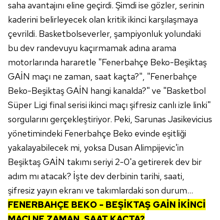
saha avantajını eline geçirdi. Şimdi ise gözler, serinin
kaderini belirleyecek olan kritik ikinci karşılaşmaya
çevrildi. Basketbolseverler, şampiyonluk yolundaki
bu dev randevuyu kaçırmamak adına arama
motorlarında hararetle "Fenerbahçe Beko-Beşiktaş
GAİN maçı ne zaman, saat kaçta?", "Fenerbahçe
Beko-Beşiktaş GAİN hangi kanalda?" ve "Basketbol
Süper Ligi final serisi ikinci maçı şifresiz canlı izle linki"
sorgularını gerçekleştiriyor. Peki, Sarunas Jasikevicius
yönetimindeki Fenerbahçe Beko evinde eşitliği
yakalayabilecek mi, yoksa Dusan Alimpijevic'in
Beşiktaş GAİN takımı seriyi 2-0'a getirerek dev bir
adım mı atacak? İşte dev derbinin tarihi, saati,
şifresiz yayın ekranı ve takımlardaki son durum...
FENERBAHÇE BEKO - BEŞİKTAŞ GAİN İKİNCİ
MAÇI NE ZAMAN, SAAT KAÇTA?