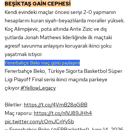
BEŞİKTAŞ GAİN CEPHESİ
Çerezlere ilişkin tercihlerinizi aşağıda yer alan panel
Kendi evindeki maçlar öncesi seriyi 2-0 yapmanın
vasıtasıyla belirleyebilirsiniz. Çerezlere ilişkin detaylı bilgi
hesaplarını kuran siyah-beyazlılarda moraller yüksek.
için Ayarlar butonuna tıklayabilir,
Çerez Bilgilendirme
Koç Alimpijevic, pota altında Ante Zizic ve dış
Metnimizi
ziyaret edebilirsiniz.
şutlarda Jonah Mathews liderliğinde ilk maçtaki
6698 sayılı Kişisel Verilerin Korunması Kanunu uyarınca
agresif savunma anlayışını koruyarak ikinci şoku
hazırlanmış Aydınlatma Metnimizi okumak ve sitemizde
yaşatmak istiyor.
ilgili mevzuata uygun olarak kullanılan çerezlerle ilgili bilgi
Fenerbahçe Beko maç günü paylaşımı
almak için lütfen
tıklayınız
.
Fenerbahçe Beko, Türkiye Sigorta Basketbol Süper
Ligi Playoff Final serisi ikinci maçında parkeye
çıkıyor.
#YellowLegacy
Biletler:
https://t.co/4VmB28qGBB
Maç raporu:
https://t.co/nlVJ89JHh4
pic.twitter.com/cOmJCnYySb
— Fenerbahçe Beko (@FBBasketbol)
June 14, 2026