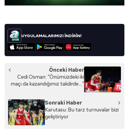
UYGULAMALARIMIZI İNDİRİN!
Önceki Haber
Cedi Osman: "Önümüzdeki iki
maçı da kazandığımız takdirde..."
Sonraki Haber
Karutasu: Bu tarz turnuvalar bizi
geliştiriyor