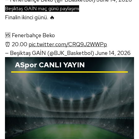
Beşiktaş GAİN maç günü paylaşımı
Finalin ikinci günü. 🔥
🆚 Fenerbahçe Beko
⏰ 20.00
pic.twitter.com/CRQ9J2WWPp
— Beşiktaş GAİN (@BJK_Basketbol)
June 14, 2026
ASpor
CANLI YAYIN