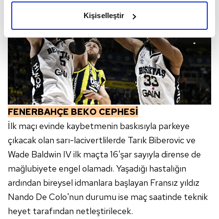
olduğunu ve sizlere en iyi içerikleri sunabilmek adına
Kişiselleştir
elimizden gelen çabayı gösterdiğimizi ve bu noktada,
reklamların maliyetlerimizi karşılamak noktasında tek gelir
kalemimiz olduğunu sizlere hatırlatmak isteriz.
Her halükârda, kullanıcılar, bu çerezlere izin vermedikleri
takdirde, kullanıcılara hedefli reklamlar
gösterilmeyecektir."
FENERBAHÇE BEKO CEPHESİ
Sizlere daha iyi bir hizmet sunabilmek için İnternet
İlk maçı evinde kaybetmenin baskısıyla parkeye
Sitemizde kendimize ve üçüncü kişilere ait çerezler
kullanılmaktadır. Bu çerezler vasıtasıyla çeşitli kişisel
çıkacak olan sarı-lacivertlilerde Tarık Biberovic ve
verileriniz işlenmekte olup gerekli olan çerezler bilgi
Wade Baldwin IV ilk maçta 16'şar sayıyla dirense de
toplumu hizmetlerinin sunulması amacıyla
mağlubiyete engel olamadı. Yaşadığı hastalığın
kullanılmaktadır. Diğer çerezler, sitemizin daha işlevsel
ardından bireysel idmanlara başlayan Fransız yıldız
kılınması ve kişiselleştirilmesi ve sizlere yönelik
Nando De Colo'nun durumu ise maç saatinde teknik
reklam/pazarlama faaliyetlerinin yapılması, amaçlarıyla
sınırlı olarak açık rızanız dahilinde kullanılacaktır.
heyet tarafından netleştirilecek.