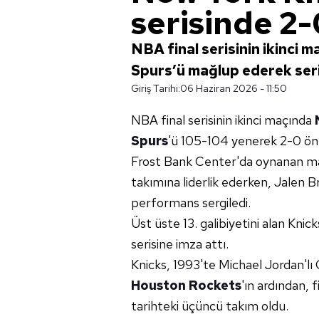
serisinde 2-
NBA final serisinin ikinci
Spurs’ü mağlup ederek seri
Giriş Tarihi:
06 Haziran 2026 - 11:50
NBA final serisinin ikinci maçında
Spurs
'ü 105-104 yenerek 2-0 öne
Frost Bank Center'da oynanan maç
takımına liderlik ederken, Jalen B
performans sergiledi.
Üst üste 13. galibiyetini alan Knic
serisine imza attı.
Knicks, 1993'te Michael Jordan'lı
Houston Rockets
'ın ardından, 
tarihteki üçüncü takım oldu.