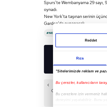
Spurs'te Wembanyama 29 sayı, 9 r
oynadı.
New York'ta taşınan serinin üçün
Garden'da oynanacak.
#NEW YORK KNICKS
#SAN ANTONIO
Reddet
UYGULAMALARIMIZ
Rıza
İNDİRİN!
"Sitelerimizde reklam ve paza
Bu çerezler, kullanıcıların tara
Önceki Haber
Cleveland Cavaliers
Bu çerezlere izin vermeniz halin
konferans
deneyimi yaşatabiliriz. Bunu y
finallerinde!
içerikleri sunabilmek adına el