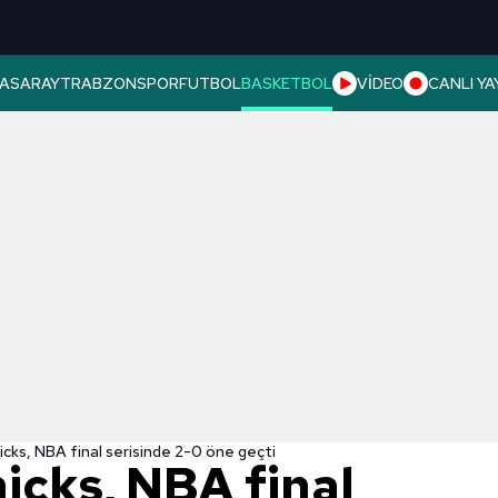
ASARAY
TRABZONSPOR
FUTBOL
BASKETBOL
VİDEO
CANLI YA
cks, NBA final serisinde 2-0 öne geçti
icks, NBA final