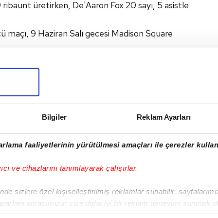
ibaunt üretirken, De'Aaron Fox 20 sayı, 5 asistle
cü maçı, 9 Haziran Salı gecesi Madison Square
 SPURS
#HOUSTON ROCKETS
I
Bilgiler
Reklam Ayarları
rlama faaliyetlerinin yürütülmesi amaçları ile çerezler kullan
yıcı ve cihazlarını tanımlayarak çalışırlar.
Sonraki Haber
A. Efes, F.Bahçe Beko
de sizlere özel kişiselleştirilmiş reklamlar sunabilir, sayfalarım
karşısında seriye
aparken amacımızın size daha iyi bir reklam deneyimi sunmak ol
tutundu!
imizden gelen çabayı gösterdiğimizi ve bu noktada, reklamların ma