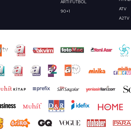
ARTI FUTBOL
ATV
90+1
A2TV