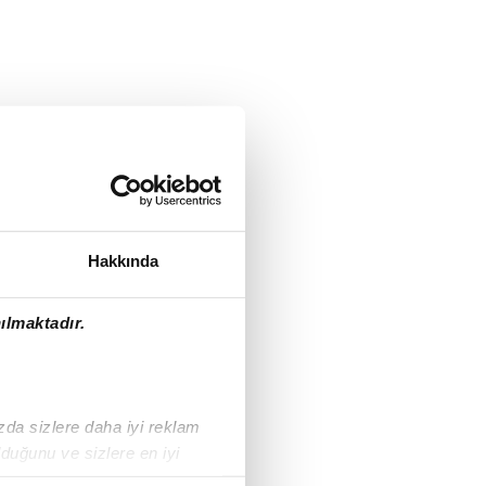
Hakkında
ılmaktadır.
ızda sizlere daha iyi reklam
duğunu ve sizlere en iyi
liyetlerimizi karşılamak