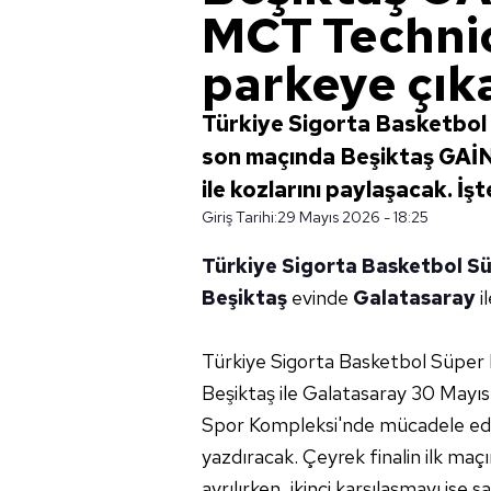
MCT Technic 
parkeye çık
Türkiye Sigorta Basketbol S
son maçında Beşiktaş GAİ
ile kozlarını paylaşacak. İşt
Giriş Tarihi:
29 Mayıs 2026 - 18:25
Türkiye Sigorta Basketbol Sü
Beşiktaş
evinde
Galatasaray
i
Türkiye Sigorta Basketbol Süper L
Beşiktaş ile Galatasaray 30 May
Spor Kompleksi'nde mücadele ede
yazdıracak. Çeyrek finalin ilk ma
ayrılırken, ikinci karşılaşmayı ise s