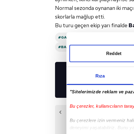
Normal sezonda oynanan iki maçı 
skorlarla mağlup etti.
Bu turu geçen ekip yarı finalde
B
#GALATASARAY
#BEŞIKTAŞ
#TÜR
#BAHÇEŞEHIR KOLEJI
#BEŞIKTAŞ G
Reddet
Rıza
UYGULAMALARIMIZ
İNDİRİN!
"Sitelerimizde reklam ve paza
Bu çerezler, kullanıcıların tara
Önceki Haber
Beşiktaş GAİN-
Bu çerezlere izin vermeniz halin
Galatasaray MCT
deneyimi yaşatabiliriz. Bunu y
Technic maçı