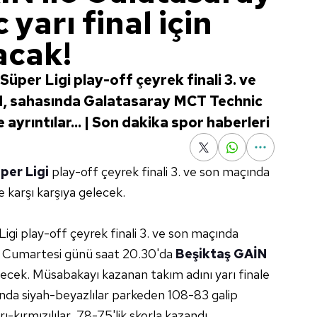
yarı final için
acak!
üper Ligi play-off çeyrek finali 3. ve
N, sahasında Galatasaray MCT Technic
e ayrıntılar... | Son dakika spor haberleri
per Ligi
play-off çeyrek finali 3. ve son maçında
le karşı karşıya gelecek.
igi play-off çeyrek finali 3. ve son maçında
ıs Cumartesi günü saat 20.30'da
Beşiktaş GAİN
cek. Müsabakayı kazanan takım adını yarı finale
çında siyah-beyazlılar parkeden 108-83 galip
arı-kırmızılılar, 78-75'lik skorla kazandı.