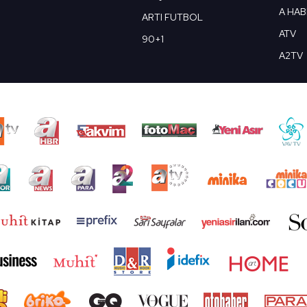
A HA
ARTI FUTBOL
ATV
90+1
A2TV