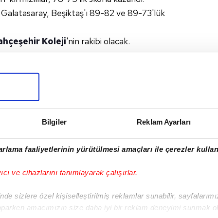
Galatasaray, Beşiktaş'ı 89-82 ve 89-73'lük
ahçeşehir Koleji
'nin rakibi olacak.
KİYE SIGORTA BASKETBOL SÜPER LIGI
AİN
#GALATASARAY MCT TECHNIC
Bilgiler
Reklam Ayarları
I
rlama faaliyetlerinin yürütülmesi amaçları ile çerezler kullan
yıcı ve cihazlarını tanımlayarak çalışırlar.
Sonraki Haber
New York Knicks,
de sizlere özel kişiselleştirilmiş reklamlar sunabilir, sayfalarım
NBA'de 53 yıl sonra
aparken amacımızın size daha iyi bir reklam deneyimi sunmak ol
şampiyon oldu