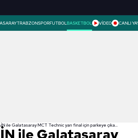
ASARAY
TRABZONSPOR
FUTBOL
BASKETBOL
VİDEO
CANLI YA
Beşiktaş GAİN ile Galatasaray MCT Technic yarı final için parkeye çıkacak!
İN ile Galatasaray