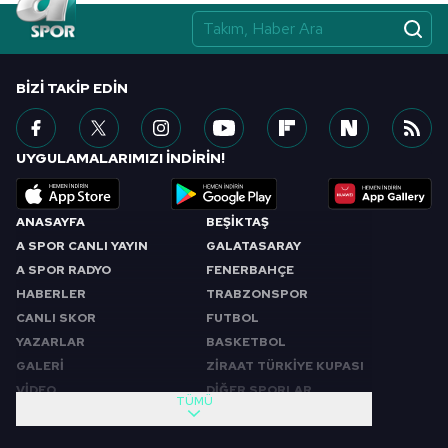
BIZI TAKIP EDIN
UYGULAMALARIMIZI İNDİRİN!
ANASAYFA
BEŞİKTAŞ
A SPOR CANLI YAYIN
GALATASARAY
A SPOR RADYO
FENERBAHÇE
HABERLER
TRABZONSPOR
CANLI SKOR
FUTBOL
YAZARLAR
BASKETBOL
GALERİ
ZİRAAT TÜRKİYE KUPASI
VİDEO
DİĞER SPORLAR
TÜMÜ
PROGRAMLAR
VIDEO