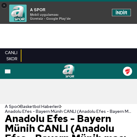
×
A SPOR
İNDİR
Mobil uygulaması
Ücretsiz - Google Play'de
CANLI
SKOR
A Spor
Basketbol Haberleri
Anadolu Efes - Bayern Münih CANLI (Anadolu Efes - Bayern Münih maçı canlı skor)
Anadolu Efes - Bayern
Münih CANLI (Anadolu