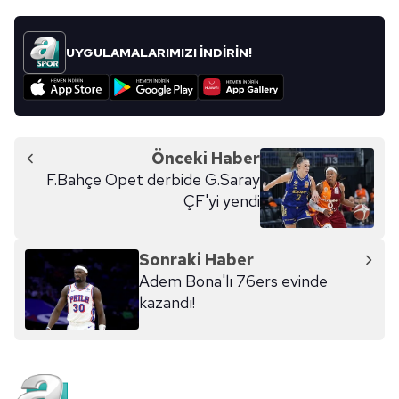
vasıtasıyla belirleyebilirsiniz. Çerezlere ilişkin detaylı bilgi
için Ayarlar butonuna tıklayabilir,
Çerez Bilgilendirme
UYGULAMALARIMIZI İNDİRİN!
Metnimizi
ziyaret edebilirsiniz.
6698 sayılı Kişisel Verilerin Korunması Kanunu uyarınca
hazırlanmış Aydınlatma Metnimizi okumak ve sitemizde
ilgili mevzuata uygun olarak kullanılan çerezlerle ilgili bilgi
Önceki Haber
almak için lütfen
tıklayınız
.
F.Bahçe Opet derbide G.Saray
ÇF'yi yendi
Sonraki Haber
Adem Bona'lı 76ers evinde
kazandı!