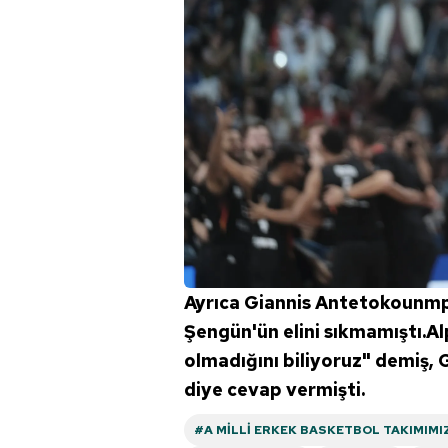
Ayrıca Giannis Antetokounmp
Şengün'ün elini sıkmamıştı.Al
olmadığını biliyoruz" demiş, 
diye cevap vermişti.
#A MILLI ERKEK BASKETBOL TAKIMIMI