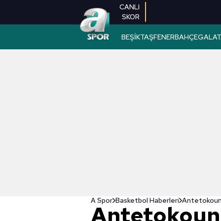
CANLI
SKOR
BEŞİKTAŞ
FENERBAHÇE
GALAT
A Spor
Basketbol Haberleri
Antetokounmp
Antetokoun