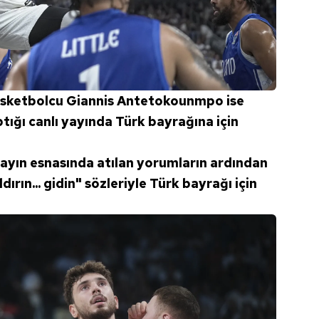
 çerezlerle ilgili bilgi almak için lütfen
tıklayınız
.
basketbolcu Giannis Antetokounmpo ise
ığı canlı yayında Türk bayrağına için
ayın esnasında atılan yorumların ardından
dırın... gidin" sözleriyle Türk bayrağı için