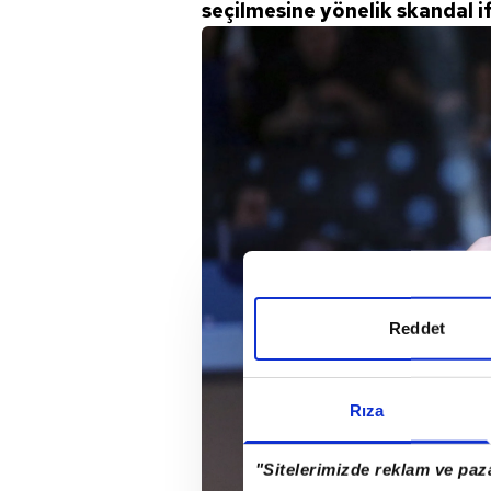
seçilmesine yönelik skandal if
Reddet
Rıza
"Sitelerimizde reklam ve paza