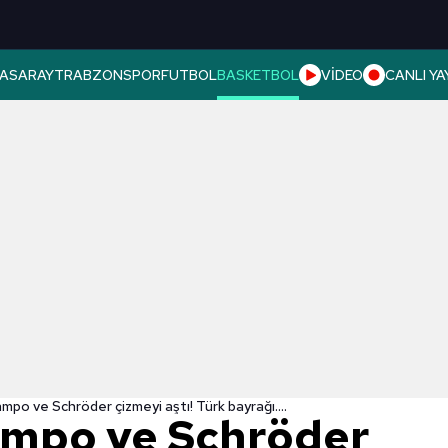
ASARAY
TRABZONSPOR
FUTBOL
BASKETBOL
VİDEO
CANLI YA
o ve Schröder çizmeyi aştı! Türk bayrağı....
mpo ve Schröder