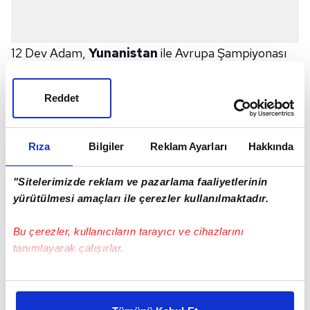
12 Dev Adam,
Yunanistan
ile Avrupa Şampiyonası
yarı final maçında karşı karşıya gelecek.
Reddet
Mücadele öncesi yapılan şut antrenmanına
Alperen
şengün
damga vurdu.
Rıza
Bilgiler
Reklam Ayarları
Hakkında
İŞTE O ANLAR:
"Sitelerimizde reklam ve pazarlama faaliyetlerinin
yürütülmesi amaçları ile çerezler kullanılmaktadır.
🇹🇷 Alperen Şengün kaçırmıyor 💪
Bu çerezler, kullanıcıların tarayıcı ve cihazlarını
tanımlayarak çalışırlar.
🎯 Yunanistan maçı öncesi yapılan şut idmanında milli
yıldızdan peş peşe 🔟 isabet
#EuroBasket
Bu çerezlere izin vermeniz halinde sizlere özel
pic.twitter.com/j3QWEOcjIZ
kişiselleştirilmiş reklamlar sunabilir, sayfalarımızda sizlere