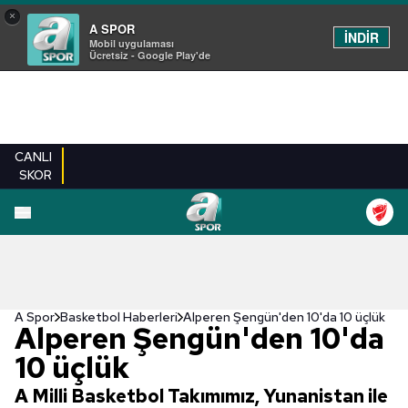
×
A SPOR
İNDİR
Mobil uygulaması
Ücretsiz - Google Play'de
CANLI
SKOR
A Spor
Basketbol Haberleri
Alperen Şengün'den 10'da 10 üçlük
Alperen Şengün'den 10'da
10 üçlük
A Milli Basketbol Takımımız, Yunanistan ile