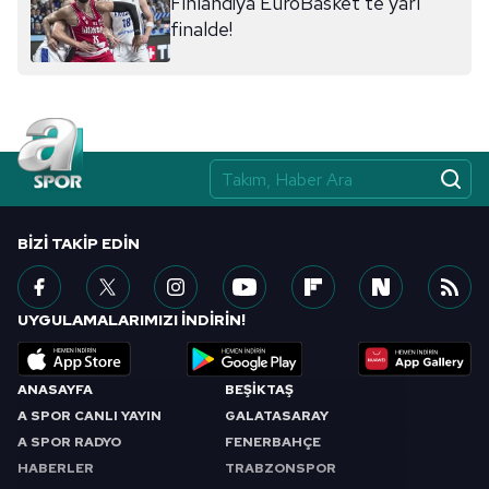
Finlandiya EuroBasket'te yarı
sınırlı olarak açık rızanız dahilinde kullanılacaktır.
finalde!
Çerezlere ilişkin tercihlerinizi aşağıda yer alan panel
vasıtasıyla belirleyebilirsiniz. Çerezlere ilişkin detaylı bilgi
için Ayarlar butonuna tıklayabilir,
Çerez Bilgilendirme
Metnimizi
ziyaret edebilirsiniz.
6698 sayılı Kişisel Verilerin Korunması Kanunu uyarınca
hazırlanmış Aydınlatma Metnimizi okumak ve sitemizde
BIZI TAKIP EDIN
ilgili mevzuata uygun olarak kullanılan çerezlerle ilgili bilgi
almak için lütfen
tıklayınız
.
UYGULAMALARIMIZI İNDİRİN!
ANASAYFA
BEŞİKTAŞ
A SPOR CANLI YAYIN
GALATASARAY
A SPOR RADYO
FENERBAHÇE
HABERLER
TRABZONSPOR