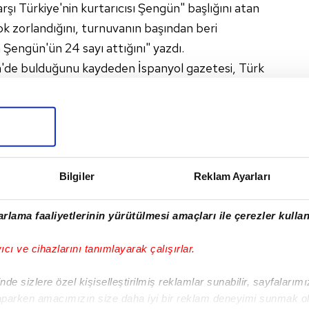
şı Türkiye'nin kurtarıcısı Şengün" başlığını atan
ok zorlandığını, turnuvanın başından beri
Şengün'ün 24 sayı attığını" yazdı.
gün'de bulduğunu kaydeden İspanyol gazetesi, Türk
mans ortaya koyduğunu belirtti.
A MILLI FUTBOL TAKIMI
Bilgiler
Reklam Ayarları
I
rlama faaliyetlerinin yürütülmesi amaçları ile çerezler kullan
yıcı ve cihazlarını tanımlayarak çalışırlar.
Sonraki Haber
12 Dev Adam'ın
de sizlere özel kişiselleştirilmiş reklamlar sunabilir, sayfalarım
çeyrek finaldeki rakibi
aparken amacımızın size daha iyi bir reklam deneyimi sunmak ol