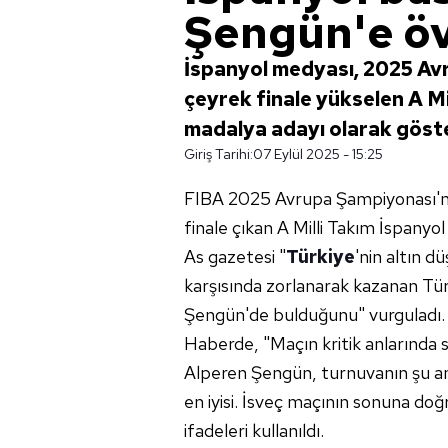
Şengün'e ö
İspanyol medyası, 2025 A
çeyrek finale yükselen A Mi
madalya adayı olarak göste
Giriş Tarihi:
07 Eylül 2025 - 15:25
FIBA 2025 Avrupa Şampiyonası'n
finale çıkan A Milli Takım İspanyol
As gazetesi "
Türkiye
'nin altın d
karşısında zorlanarak kazanan Tü
Şengün'de bulduğunu" vurguladı.
Haberde, "Maçın kritik anlarında so
Alperen Şengün, turnuvanın şu ana 
en iyisi. İsveç maçının sonuna doğ
ifadeleri kullanıldı.