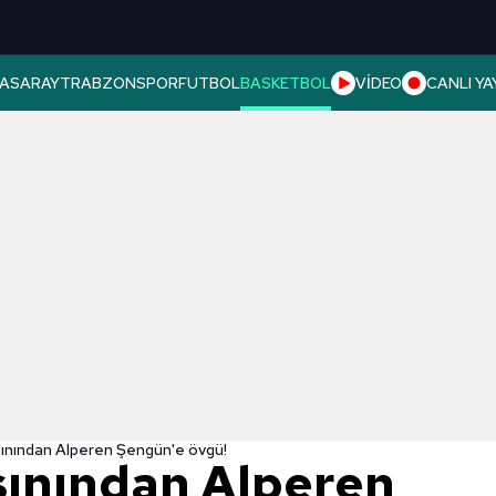
ASARAY
TRABZONSPOR
FUTBOL
BASKETBOL
VİDEO
CANLI YA
sınından Alperen Şengün'e övgü!
sınından Alperen