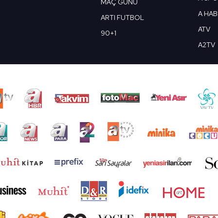
MAÇ GÜNÜ
A HA
ARTI FUTBOL
ATV
90+1
A2TV