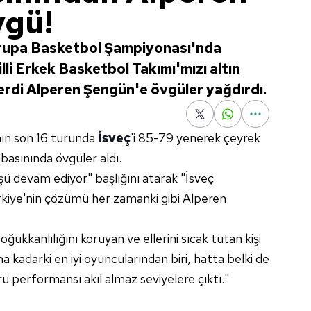
vgü!
vrupa Basketbol Şampiyonası'nda
lli Erkek Basketbol Takımı'mızı altın
rdi Alperen Şengün'e övgüler yağdırdı.
ın son 16 turunda
İsveç
'i 85-79 yenerek çeyrek
 basınında övgüler aldı.
üşü devam ediyor" başlığını atarak "İsveç
rkiye'nin çözümü her zamanki gibi Alperen
ğukkanlılığını koruyan ve ellerini sıcak tutan kişi
kadarki en iyi oyuncularından biri, hatta belki de
ru performansı akıl almaz seviyelere çıktı."