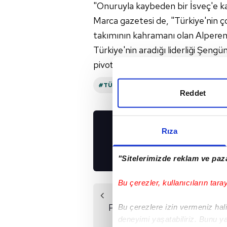
"Onuruyla kaybeden bir İsveç'e kar
Marca gazetesi de, "Türkiye'nin ç
takımının kahramanı olan Alperen 
Türkiye'nin aradığı liderliği Şen
pivotun takımını sırtlayan perfor
#TÜRKIYE
#İSVEÇ
#İSPANYA
#
Reddet
Rıza
UYGULAMALARIMIZ
İNDİRİN!
"Sitelerimizde reklam ve paza
Bu çerezler, kullanıcıların tara
Önceki Haber
Ponitka'dan Türkiye
Bu çerezlere izin vermeniz halin
maçı sözleri!
deneyimi yaşatabiliriz. Bunu y