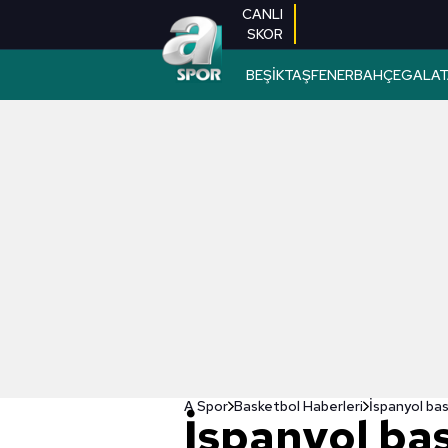
CANLI
SKOR
BEŞİKTAŞ
FENERBAHÇE
GALAT
A Spor
Basketbol Haberleri
İspanyol ba
İspanyol ba