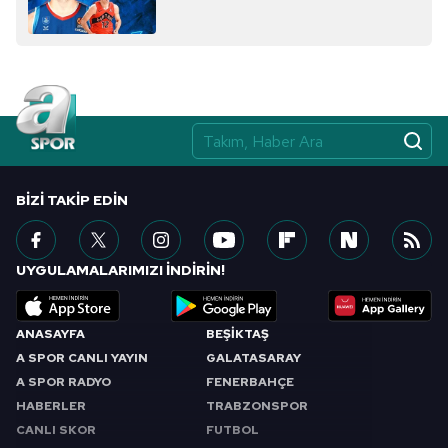
almak için lütfen
tıklayınız
.
BIZI TAKIP EDIN
UYGULAMALARIMIZI İNDİRİN!
ANASAYFA
BEŞİKTAŞ
A SPOR CANLI YAYIN
GALATASARAY
A SPOR RADYO
FENERBAHÇE
HABERLER
TRABZONSPOR
CANLI SKOR
FUTBOL