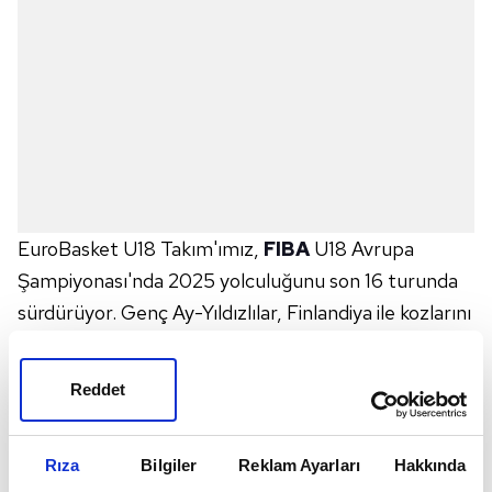
EuroBasket U18 Takım'ımız,
FIBA
U18 Avrupa
Şampiyonası'nda 2025 yolculuğunu son 16 turunda
sürdürüyor. Genç Ay-Yıldızlılar, Finlandiya ile kozlarını
paylaşacak.
Türkiye
, bu zorlu maçta galibiyet
arayarak çeyrek final biletini almak istiyor. Peki,
Reddet
Finlandiya - Türkiye maçı ne zaman, saat kaçta,
hangi kanalda canlı yayınlanacak?
Rıza
Bilgiler
Reklam Ayarları
Hakkında
FİNLANDİYA - TÜRKİYE
MAÇI NE ZAMAN,