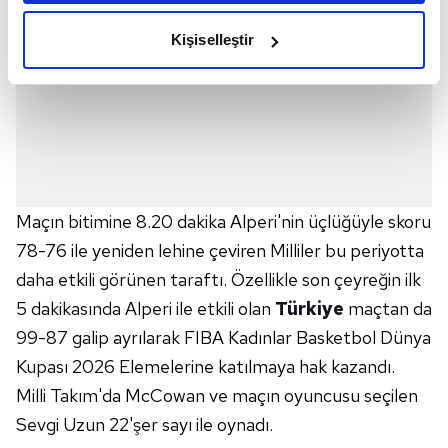
amacımızın size daha iyi bir reklam deneyimi sunmak
olduğunu ve sizlere en iyi içerikleri sunabilmek adına
Kişiselleştir
elimizden gelen çabayı gösterdiğimizi ve bu noktada,
reklamların maliyetlerimizi karşılamak noktasında tek gelir
kalemimiz olduğunu sizlere hatırlatmak isteriz.
Her halükârda, kullanıcılar, bu çerezlere izin vermedikleri
takdirde, kullanıcılara hedefli reklamlar
gösterilmeyecektir."
Maçın bitimine 8.20 dakika Alperi'nin üçlüğüyle skoru
Sizlere daha iyi bir hizmet sunabilmek için İnternet
78-76 ile yeniden lehine çeviren Milliler bu periyotta
Sitemizde kendimize ve üçüncü kişilere ait çerezler
daha etkili görünen taraftı. Özellikle son çeyreğin ilk
kullanılmaktadır. Bu çerezler vasıtasıyla çeşitli kişisel
5 dakikasında Alperi ile etkili olan
Türkiye
maçtan da
verileriniz işlenmekte olup gerekli olan çerezler bilgi
99-87 galip ayrılarak FIBA Kadınlar Basketbol Dünya
toplumu hizmetlerinin sunulması amacıyla
Kupası 2026 Elemelerine katılmaya hak kazandı.
kullanılmaktadır. Diğer çerezler, sitemizin daha işlevsel
kılınması ve kişiselleştirilmesi ve sizlere yönelik
Milli Takım'da McCowan ve maçın oyuncusu seçilen
reklam/pazarlama faaliyetlerinin yapılması, amaçlarıyla
Sevgi Uzun 22'şer sayı ile oynadı.
sınırlı olarak açık rızanız dahilinde kullanılacaktır.