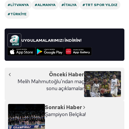
#LITVANYA
#ALMANYA
#İTALYA
#TRT SPOR YILDIZ
Çerezlere ilişkin tercihlerinizi aşağıda yer alan panel
#TÜRKIYE
vasıtasıyla belirleyebilirsiniz. Çerezlere ilişkin detaylı bilgi
için Ayarlar butonuna tıklayabilir,
Çerez Bilgilendirme
Metnimizi
ziyaret edebilirsiniz.
UYGULAMALARIMIZI İNDİRİN!
6698 sayılı Kişisel Verilerin Korunması Kanunu uyarınca
hazırlanmış Aydınlatma Metnimizi okumak ve sitemizde
ilgili mevzuata uygun olarak kullanılan çerezlerle ilgili bilgi
almak için lütfen
tıklayınız
.
Önceki Haber
Melih Mahmutoğlu'ndan maç
sonu açıklamalar
Sonraki Haber
Şampiyon Belçika!