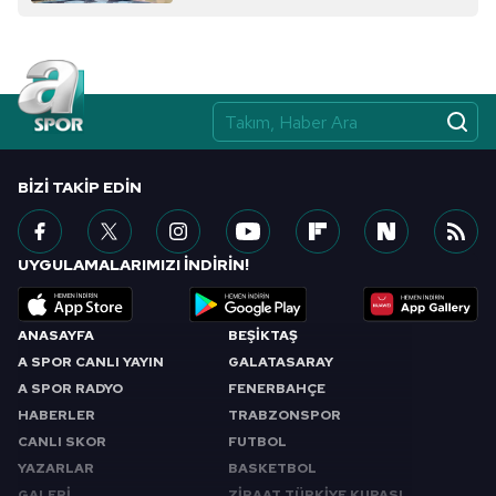
BIZI TAKIP EDIN
UYGULAMALARIMIZI İNDİRİN!
ANASAYFA
BEŞİKTAŞ
A SPOR CANLI YAYIN
GALATASARAY
A SPOR RADYO
FENERBAHÇE
HABERLER
TRABZONSPOR
CANLI SKOR
FUTBOL
YAZARLAR
BASKETBOL
GALERİ
ZİRAAT TÜRKİYE KUPASI