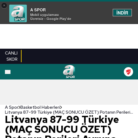
×
A SPOR
İNDİR
Mobil uygulaması
Ücretsiz - Google Play'de
CANLI
SKOR
A Spor
Basketbol Haberleri
Litvanya 87-99 Türkiye (MAÇ SONUCU ÖZET) Potanın Perileri Avrupa 7'ncisi!
Litvanya 87-99 Türkiye
(MAÇ SONUCU ÖZET)