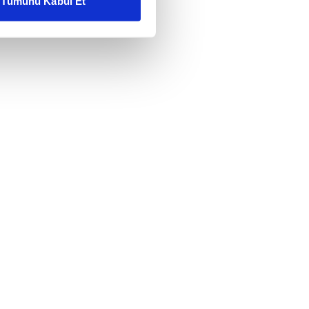
Tümünü Kabul Et
ar gösterilmeyecektir."
çerezler kullanılmaktadır. Bu
u hizmetlerinin sunulması
i ve sizlere yönelik
nılacaktır.
kin detaylı bilgi için Ayarlar
ak ve sitemizde ilgili