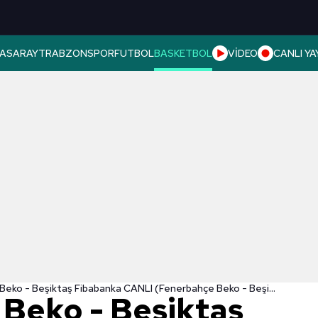
ASARAY
TRABZONSPOR
FUTBOL
BASKETBOL
VİDEO
CANLI YA
Fenerbahçe Beko - Beşiktaş Fibabanka CANLI (Fenerbahçe Beko - Beşiktaş Fibabanka maçı canlı skor)
Beko - Beşiktaş