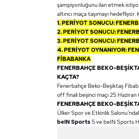
şampiyonluğunu ilan etmek istiyor. 
altıncı maça taşımayı hedefliyor. K
1. PERİYOT SONUCU: FENER
2. PERİYOT SONUCU: FENER
3. PERİYOT SONUCU: FENER
4. PERİYOT OYNANIYOR: FE
FİBABANKA
FENERBAHÇE BEKO-BEŞİKTA
KAÇTA?
Fenerbahçe Beko-Beşiktaş Fibaba
off finali beşinci maçı 25 Hazira
FENERBAHÇE BEKO-BEŞİKTA
Ülker Spor ve Etkinlik Salonu'nd
beIN Sports
5 ve beIN Sports Ha