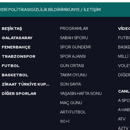
VERI POLITIKASI
GIZLILIK BILDIRIMI
KÜNYE / İLETIŞIM
BEŞİKTAŞ
PROGRAMLAR
VIDE
GALATASARAY
SABAH SPORU
FUTB
FENERBAHÇE
SPOR GÜNDEMİ
BASK
TRABZONSPOR
SPOR AJANSI
MİLLİ
FUTBOL
GÜN ORTASI
VOLE
BASKETBOL
TAKIM OYUNU
DİĞE
ZİRAAT TÜRKİYE KUPASI
SON SAYFA
CANL
DİĞER SPORLAR
YAŞASIN HAFTA SONU
A SP
MAÇ GÜNÜ
A HA
ARTI FUTBOL
ATV
90+1
A2TV