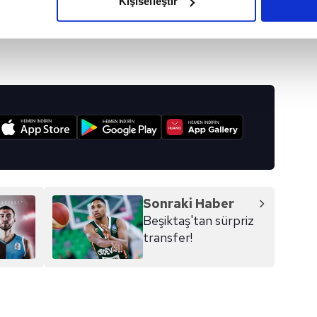
Kişiselleştir
çerezlere izin vermedikleri takdirde, kullanıcılara hedefli reklaml
VE ETKINLIK SALONU
#BEIN SPORTS
abilmek için İnternet Sitemizde kendimize ve üçüncü kişilere ait 
isel verileriniz işlenmekte olup gerekli olan çerezler bilgi toplum
 çerezler, sitemizin daha işlevsel kılınması ve kişiselleştirilmes
 yapılması, amaçlarıyla sınırlı olarak açık rızanız dahilinde kulla
I
aşağıda yer alan panel vasıtasıyla belirleyebilirsiniz. Çerezlere iliş
lgilendirme Metnimizi
ziyaret edebilirsiniz.
Korunması Kanunu uyarınca hazırlanmış Aydınlatma Metnimizi okum
Sonraki Haber
 çerezlerle ilgili bilgi almak için lütfen
tıklayınız
.
Beşiktaş'tan sürpriz
transfer!