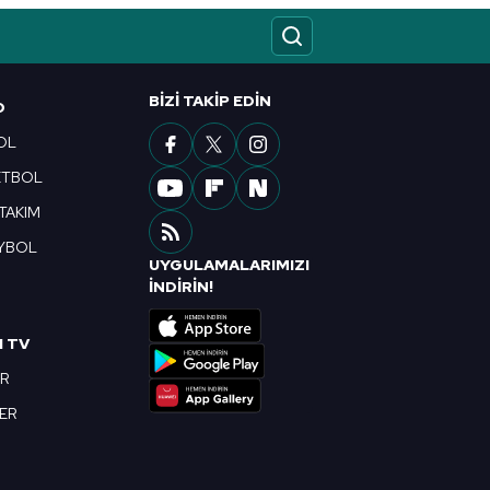
BIZI TAKIP EDIN
O
OL
ETBOL
 TAKIM
YBOL
UYGULAMALARIMIZI
R
İNDİRİN!
I TV
OR
BER