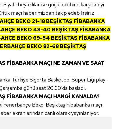
Siyah-beyazlılar ise güçlü rakibine karşı seriyi
ritik maçı haberimizden takip edebilirsiniz...
BAHÇE BEKO 21-18 BEŞİKTAŞ FİBABANKA
BAHÇE BEKO 48-40 BEŞİKTAŞ FİBABANKA
BAHÇE BEKO 69-54 BEŞİKTAŞ FİBABANKA
NERBAHÇE BEKO 82-68 BEŞİKTAŞ
Ş FİBABANKA MAÇI NE ZAMAN VE SAAT
nka Türkiye Sigorta Basketbol Süper Ligi play-
n Çarşamba günü saat 20.30'da başladı.
Ş FİBABANKA MAÇI HANGİ KANALDA?
aki Fenerbahçe Beko-Beşiktaş Fibabanka maçı
ber ekranlarından canlı olarak yayınlanıyor.