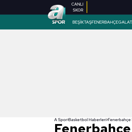
CANLI
SKOR
BEŞİKTAŞ
FENERBAHÇE
GALAT
A Spor
Basketbol Haberleri
Fenerbahçe 