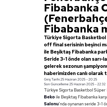
Fibabanka 
(Fenerbahçe
Fibabanka m
Türkiye Sigorta Basketbol 
off final serisinin beşinci
ile Beşiktaş Fibabanka park
Seride 3-1 önde olan sarı-la
gelerek sezonun şampiyonu
haberimizden canlı olarak ta
Giriş Tarihi:
25 Haziran 2025 - 20:25
Son Güncelleme:
25 Haziran 2025 - 22:32
Türkiye Sigorta Basketbol Süper L
Beko
ile Beşiktaş Fibabanka karşı
Salonu
'nda oynanan seride 3-1 ön