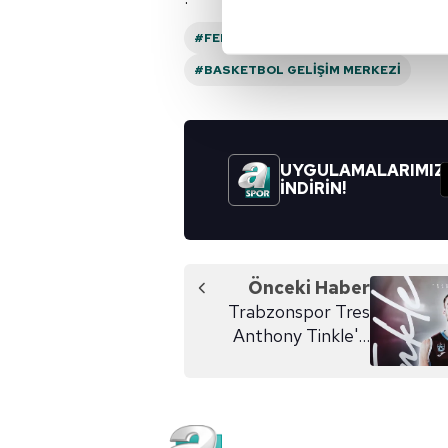
Her halükârda, kullanıcılar, bu 
#FENERBAHÇE BEKO
#ÜLKER SPOR 
#BASKETBOL GELIŞIM MERKEZI
Sizlere daha iyi bir hizmet sun
çerezler vasıtasıyla çeşitli kiş
amacıyla kullanılmaktadır. Diğer
reklam/pazarlama faaliyetlerinin
UYGULAMALARIMIZ
İNDİRİN!
Çerezlere ilişkin tercihlerinizi 
butonuna tıklayabilir,
Çerez Bi
6698 sayılı Kişisel Verilerin 
Önceki Haber
mevzuata uygun olarak kullanılan
Trabzonspor Tres
Anthony Tinkle'yi
transfer etti