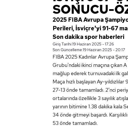
SONUCU-Ö
2025 FIBA Avrupa Şampiyo
Perileri, İsviçre'yi 91-67 ma
Son dakika spor haberleri
Giriş Tarihi:
19 Haziran 2025 - 17:26
Son Güncelleme:
19 Haziran 2025 - 20:17
FIBA 2025 Kadınlar Avrupa Şamp
Grubu'ndaki ikinci maçına çıkan A
mağlup ederek turnuvadaki ilk galib
Maça hızlı başlayan Ay-yıldızlılar 9
27-13 önde tamamladı. 2'nci periy
ortalarında özellikle 3 sayılık atış
yarının bitimine 1.38 dakika kala
34 önde gitmeyi başardı. Karşılıklı
53 önde tamamladı.