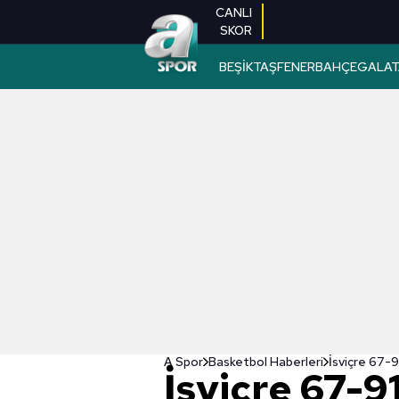
CANLI
SKOR
BEŞİKTAŞ
FENERBAHÇE
GALAT
A Spor
Basketbol Haberleri
İsviçre 67
İsviçre 67-9