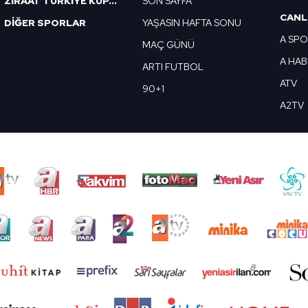
ZİRAAT TÜRKİYE KUPASI
SON SAYFA
CANL
DİĞER SPORLAR
YAŞASIN HAFTA SONU
A SP
MAÇ GÜNÜ
A HA
ARTI FUTBOL
ATV
90+1
A2TV