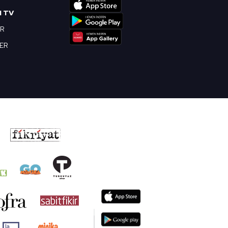
I TV
OR
BER