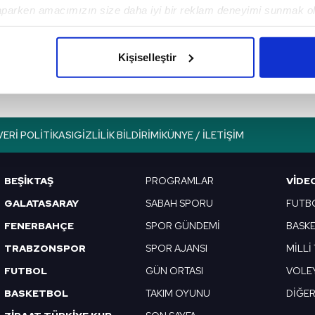
aparken amacımızın size daha iyi bir reklam deneyimi sunmak ol
Basketbolda
imizden gelen çabayı gösterdiğimizi ve bu noktada, reklamların ma
şampiyon F.Bahçe
olduğunu sizlere hatırlatmak isteriz.
Beko!
Kişiselleştir
çerezlere izin vermedikleri takdirde, kullanıcılara hedefli reklaml
abilmek için İnternet Sitemizde kendimize ve üçüncü kişilere ait 
isel verileriniz işlenmekte olup gerekli olan çerezler bilgi toplum
VERI POLITIKASI
GIZLILIK BILDIRIMI
KÜNYE / İLETIŞIM
 çerezler, sitemizin daha işlevsel kılınması ve kişiselleştirilmes
 yapılması, amaçlarıyla sınırlı olarak açık rızanız dahilinde kulla
BEŞİKTAŞ
PROGRAMLAR
VIDE
aşağıda yer alan panel vasıtasıyla belirleyebilirsiniz. Çerezlere iliş
GALATASARAY
SABAH SPORU
FUTB
lgilendirme Metnimizi
ziyaret edebilirsiniz.
FENERBAHÇE
SPOR GÜNDEMİ
BASK
Korunması Kanunu uyarınca hazırlanmış Aydınlatma Metnimizi okum
TRABZONSPOR
SPOR AJANSI
MİLLİ
 çerezlerle ilgili bilgi almak için lütfen
tıklayınız
.
FUTBOL
GÜN ORTASI
VOLE
BASKETBOL
TAKIM OYUNU
DİĞE