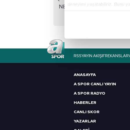
deneyimi yaşatabiliriz. Bunu y
NBA Finalleri 7. maça
içerikleri sunabilmek adına el
uzadı!
noktasında tek gelir kalemimiz 
Her halükârda, kullanıcılar, bu 
Sizlere daha iyi bir hizmet sun
çerezler vasıtasıyla çeşitli kiş
RSS
YAYIN AKIŞI
FREKANSLAR
amacıyla kullanılmaktadır. Diğer
reklam/pazarlama faaliyetlerinin
ANASAYFA
Çerezlere ilişkin tercihlerinizi 
A SPOR CANLI YAYIN
butonuna tıklayabilir,
Çerez Bi
A SPOR RADYO
6698 sayılı Kişisel Verilerin 
HABERLER
mevzuata uygun olarak kullanılan
CANLI SKOR
YAZARLAR