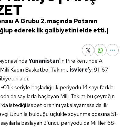
ZET
nası A Grubu 2. maçında Potanın
ğlup ederek ilk galibiyetini elde etti.|
iyonası'nda
Yunanistan
'ın Pire kentinde A
 Milli Kadın Basketbol Takımı,
İsviçre
'yi 91-67
iyetini aldı.
-0'lık seriyle başladığı ilk periyodu 14 sayı farkla
oda da sayılarla başlayan Milli Takım bu çeyreğin
larda istediği isabet oranını yakalayamasa da ilk
 Sevgi Uzun'la bulduğu üçlükle soyunma odasına 51-
 sayılarla başlayan 3'üncü periyodu da Milliler 68-