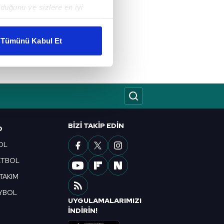
duğunu ve sizlere en iyi
liyetlerimizi karşılamak
Tümünü Kabul Et
ar gösterilmeyecektir."
çerezler kullanılmaktadır. Bu
u hizmetlerinin sunulması
i ve sizlere yönelik
nılacaktır.
BIZI TAKIP EDIN
O
kin detaylı bilgi için Ayarlar
OL
ETBOL
ak ve sitemizde ilgili
 TAKIM
YBOL
UYGULAMALARIMIZI
R
İNDİRİN!