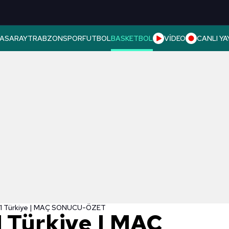
ASARAY
TRABZONSPOR
FUTBOL
BASKETBOL
VİDEO
CANLI YA
-91 Türkiye | MAÇ SONUCU-ÖZET
1 Türkiye | MAÇ