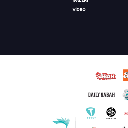
GALERİ
VİDEO