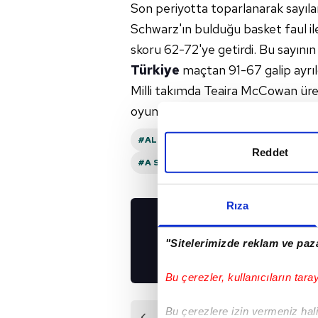
Son periyotta toparlanarak sayılar
Schwarz'ın bulduğu basket faul il
skoru 62-72'ye getirdi. Bu sayının
Türkiye
maçtan 91-67 galip ayrıl
Milli takımda Teaira McCowan ürett
oyuncu 12 de ribaund alarak maçı
#ALMANYA
#FRANSA
#TÜRKIYE
Reddet
#A SPOR
#YUNANISTAN
Rıza
UYGULAMALARIMIZ
"Sitelerimizde reklam ve paza
İNDİRİN!
Bu çerezler, kullanıcıların tara
Bu çerezlere izin vermeniz halin
Önceki Haber