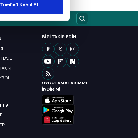
Tümünü Kabul Et
ar gösterilmeyecektir."
çerezler kullanılmaktadır. Bu
u hizmetlerinin sunulması
BIZI TAKIP EDIN
O
i ve sizlere yönelik
OL
nılacaktır.
ETBOL
kin detaylı bilgi için Ayarlar
 TAKIM
YBOL
UYGULAMALARIMIZI
ak ve sitemizde ilgili
R
İNDİRİN!
I TV
OR
BER