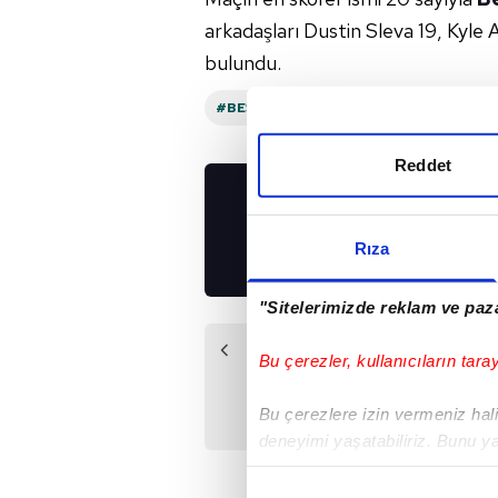
arkadaşları Dustin Sleva 19, Kyle 
bulundu.
#BEŞIKTAŞ
#ANADOLU EFES
#GA
Reddet
UYGULAMALARIMIZ
İNDİRİN!
Rıza
"Sitelerimizde reklam ve paza
Önceki Haber
Bu çerezler, kullanıcıların tara
İşte NBA play-
off'larında gecenin
Bu çerezlere izin vermeniz halin
sonuçları!
deneyimi yaşatabiliriz. Bunu y
içerikleri sunabilmek adına el
noktasında tek gelir kalemimiz 