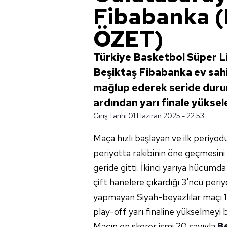
Fibabanka
ÖZET)
Türkiye Basketbol Süper Lig
Beşiktaş Fibabanka ev sah
mağlup ederek seride duru
ardından yarı finale yüksel
Giriş Tarihi:
01 Haziran 2025 - 22:53
Maça hızlı başlayan ve ilk periyod
periyotta rakibinin öne geçmesi
geride gitti. İkinci yarıya hücumda
çift hanelere çıkardığı 3'ncü peri
yapmayan Siyah-beyazlılar maçı 
play-off yarı finaline yükselmeyi 
Maçın en skorer ismi 20 sayıyla
B