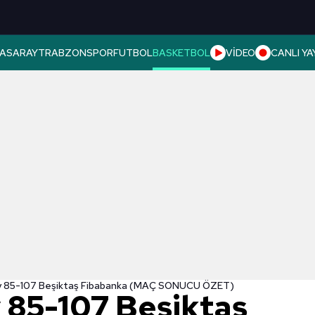
ASARAY
TRABZONSPOR
FUTBOL
BASKETBOL
VİDEO
CANLI YA
y 85-107 Beşiktaş Fibabanka (MAÇ SONUCU ÖZET)
 85-107 Beşiktaş