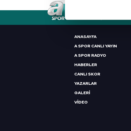
Her halükârda, kullanıcılar, bu 
RSS
YAYIN AKIŞI
FREKANSLAR
Sizlere daha iyi bir hizmet sun
çerezler vasıtasıyla çeşitli kiş
ANASAYFA
amacıyla kullanılmaktadır. Diğer
A SPOR CANLI YAYIN
reklam/pazarlama faaliyetlerinin
A SPOR RADYO
Çerezlere ilişkin tercihlerinizi 
HABERLER
butonuna tıklayabilir,
Çerez Bi
CANLI SKOR
6698 sayılı Kişisel Verilerin 
YAZARLAR
mevzuata uygun olarak kullanılan
GALERİ
VİDEO