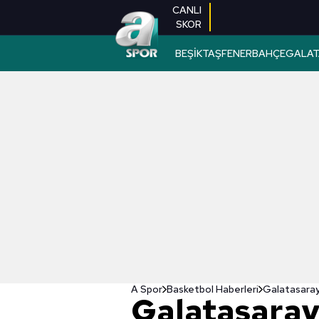
CANLI
SKOR
BEŞİKTAŞ
FENERBAHÇE
GALAT
A Spor
Basketbol Haberleri
Galatasara
Galatasaray