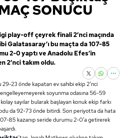
 (MAÇ SONUCU
i play-off çeyrek finali 2’nci maçında
ibi Galatasaray’ı bu maçta da 107-85
mu 2-0 yaptı ve Anadolu Efes’in
en 2’nci takım oldu.
u 29-23 önde kapatan ev sahibi ekip 2'nci
ni engelleyemeyerek soyunma odasına 56-59
 kolay sayılar bularak başlayan konuk ekip farkı
yodu da 92-73 önde bitirdi. Son periyotta da hata
107-85 kazanıp seride durumu 2-0'a getirerek
başardı.
eşiktaş
'tan Jonah Mathews olurken takım