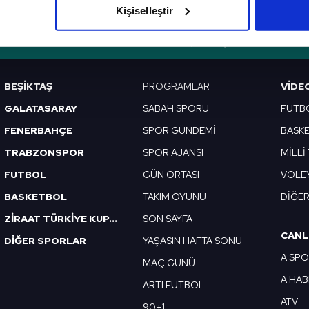
Kişiselleştir
çerezlere izin vermedikleri takdirde, kullanıcılara hedefli reklaml
VERI POLITIKASI
GIZLILIK BILDIRIMI
KÜNYE / İLETIŞIM
abilmek için İnternet Sitemizde kendimize ve üçüncü kişilere ait 
isel verileriniz işlenmekte olup gerekli olan çerezler bilgi toplum
BEŞİKTAŞ
PROGRAMLAR
VIDE
 çerezler, sitemizin daha işlevsel kılınması ve kişiselleştirilmes
GALATASARAY
SABAH SPORU
FUTB
 yapılması, amaçlarıyla sınırlı olarak açık rızanız dahilinde kulla
FENERBAHÇE
SPOR GÜNDEMİ
BASK
aşağıda yer alan panel vasıtasıyla belirleyebilirsiniz. Çerezlere iliş
TRABZONSPOR
SPOR AJANSI
MİLLİ
lgilendirme Metnimizi
ziyaret edebilirsiniz.
FUTBOL
GÜN ORTASI
VOLE
Korunması Kanunu uyarınca hazırlanmış Aydınlatma Metnimizi okum
BASKETBOL
TAKIM OYUNU
DİĞE
 çerezlerle ilgili bilgi almak için lütfen
tıklayınız
.
ZİRAAT TÜRKİYE KUPASI
SON SAYFA
CANL
DİĞER SPORLAR
YAŞASIN HAFTA SONU
A SP
MAÇ GÜNÜ
A HA
ARTI FUTBOL
ATV
90+1