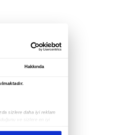
Hakkında
ılmaktadır.
ızda sizlere daha iyi reklam
duğunu ve sizlere en iyi
liyetlerimizi karşılamak