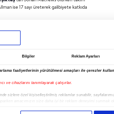
Allman ise 17 sayı üreterek galibiyete katkıda
LATASARAY
I
Bilgiler
Reklam Ayarları
rlama faaliyetlerinin yürütülmesi amaçları ile çerezler kullan
Sonraki Haber
yıcı ve cihazlarını tanımlayarak çalışırlar.
Anadolu Efes yarı
finalde!
de sizlere özel kişiselleştirilmiş reklamlar sunabilir, sayfalarım
aparken amacımızın size daha iyi bir reklam deneyimi sunmak ol
imizden gelen çabayı gösterdiğimizi ve bu noktada, reklamların ma
olduğunu sizlere hatırlatmak isteriz.