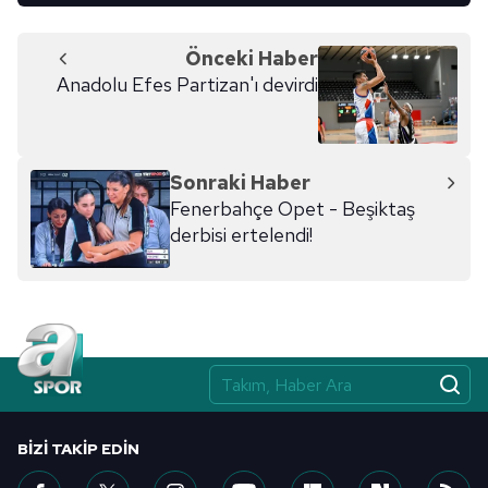
Önceki Haber
Anadolu Efes Partizan'ı devirdi
Sonraki Haber
Fenerbahçe Opet - Beşiktaş
derbisi ertelendi!
BIZI TAKIP EDIN