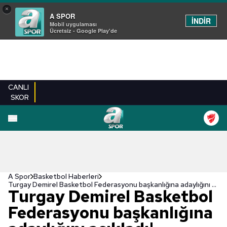
×
A SPOR
İNDİR
Mobil uygulaması
Ücretsiz - Google Play'de
CANLI
SKOR
A Spor
Basketbol Haberleri
Turgay Demirel Basketbol Federasyonu başkanlığına adaylığını açıkladı!
Turgay Demirel Basketbol
Federasyonu başkanlığına