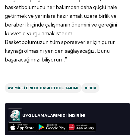
Metnimizi
ziyaret edebilirsiniz.
basketbolumuzu her bakımdan daha güçlü hale
getirmek ve yarınlara hazırlamak üzere birlik ve
6698 sayılı Kişisel Verilerin Korunması Kanunu uyarınca
hazırlanmış Aydınlatma Metnimizi okumak ve sitemizde
beraberlik içinde çalışmanın önemini ve gereğini
ilgili mevzuata uygun olarak kullanılan çerezlerle ilgili bilgi
kuvvetle vurgulamak isterim.
almak için lütfen
tıklayınız
.
Basketbolumuzun tüm sporseverler için gurur
kaynağı olmasını yeniden sağlayacağız. Bunu
başaracağımızı biliyorum."
#A MILLI ERKEK BASKETBOL TAKIMI
#FIBA
UYGULAMALARIMIZI İNDİRİN!