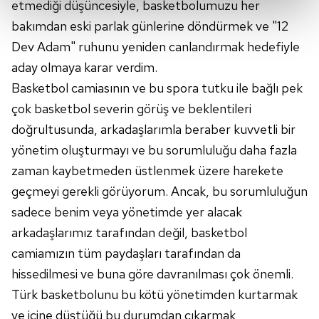
etmediği düşüncesiyle, basketbolumuzu her
bakımdan eski parlak günlerine döndürmek ve "12
Her halükârda, kullanıcılar, bu çerezlere izin vermedikleri
Dev Adam" ruhunu yeniden canlandırmak hedefiyle
takdirde, kullanıcılara hedefli reklamlar
aday olmaya karar verdim.
gösterilmeyecektir."
Basketbol camiasının ve bu spora tutku ile bağlı pek
Sizlere daha iyi bir hizmet sunabilmek için İnternet
çok basketbol severin görüş ve beklentileri
Sitemizde kendimize ve üçüncü kişilere ait çerezler
doğrultusunda, arkadaşlarımla beraber kuvvetli bir
kullanılmaktadır. Bu çerezler vasıtasıyla çeşitli kişisel
yönetim oluşturmayı ve bu sorumluluğu daha fazla
verileriniz işlenmekte olup gerekli olan çerezler bilgi
zaman kaybetmeden üstlenmek üzere harekete
toplumu hizmetlerinin sunulması amacıyla
kullanılmaktadır. Diğer çerezler, sitemizin daha işlevsel
geçmeyi gerekli görüyorum. Ancak, bu sorumluluğun
kılınması ve kişiselleştirilmesi ve sizlere yönelik
sadece benim veya yönetimde yer alacak
reklam/pazarlama faaliyetlerinin yapılması, amaçlarıyla
arkadaşlarımız tarafından değil, basketbol
sınırlı olarak açık rızanız dahilinde kullanılacaktır.
camiamızın tüm paydaşları tarafından da
Çerezlere ilişkin tercihlerinizi aşağıda yer alan panel
hissedilmesi ve buna göre davranılması çok önemli.
vasıtasıyla belirleyebilirsiniz. Çerezlere ilişkin detaylı bilgi
Türk basketbolunu bu kötü yönetimden kurtarmak
için Ayarlar butonuna tıklayabilir,
Çerez Bilgilendirme
ve içine düştüğü bu durumdan çıkarmak,