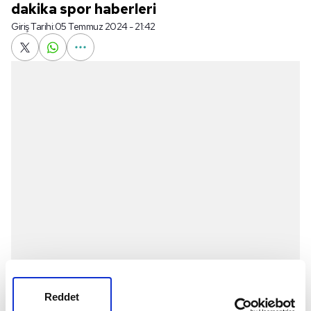
dakika spor haberleri
Giriş Tarihi:
05 Temmuz 2024 - 21:42
Reddet
Galatasaray
Erkek Basketbol Takımı,
ABD
'li