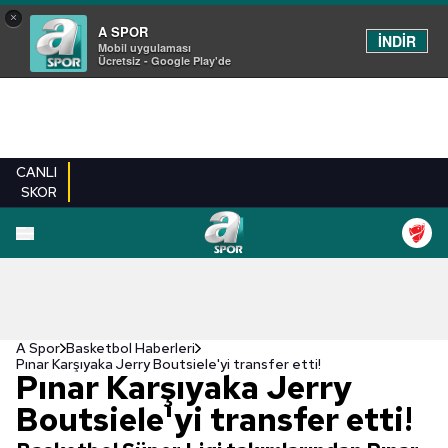
×
A SPOR
İNDİR
Mobil uygulaması
Ücretsiz - Google Play'de
CANLI
SKOR
A Spor
Basketbol Haberleri
Pınar Karşıyaka Jerry Boutsiele'yi transfer etti!
Pınar Karşıyaka Jerry
Boutsiele'yi transfer etti!