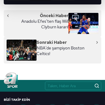
kalemimiz olduğunu sizlere hatırlatmak isteriz.
Her halükârda, kullanıcılar, bu çerezlere izin vermedikleri
Önceki Haber
takdirde, kullanıcılara hedefli reklamlar
Anadolu Efes'ten flaş Will
gösterilmeyecektir."
Clyburn kararı!
Sizlere daha iyi bir hizmet sunabilmek için İnternet
Sitemizde kendimize ve üçüncü kişilere ait çerezler
Sonraki Haber
kullanılmaktadır. Bu çerezler vasıtasıyla çeşitli kişisel
NBA'de şampiyon Boston
verileriniz işlenmekte olup gerekli olan çerezler bilgi
Celtics!
toplumu hizmetlerinin sunulması amacıyla
kullanılmaktadır. Diğer çerezler, sitemizin daha işlevsel
kılınması ve kişiselleştirilmesi ve sizlere yönelik
reklam/pazarlama faaliyetlerinin yapılması, amaçlarıyla
sınırlı olarak açık rızanız dahilinde kullanılacaktır.
Çerezlere ilişkin tercihlerinizi aşağıda yer alan panel
vasıtasıyla belirleyebilirsiniz. Çerezlere ilişkin detaylı bilgi
BIZI TAKIP EDIN
için Ayarlar butonuna tıklayabilir,
Çerez Bilgilendirme