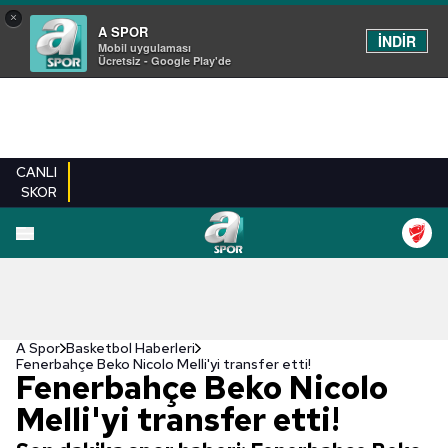
×
A SPOR
İNDİR
Mobil uygulaması
Ücretsiz - Google Play'de
CANLI
SKOR
A Spor
Basketbol Haberleri
Fenerbahçe Beko Nicolo Melli'yi transfer etti!
Fenerbahçe Beko Nicolo
Melli'yi transfer etti!