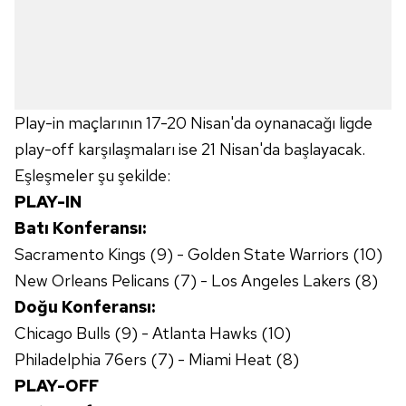
Çerezlere ilişkin tercihlerinizi aşağıda yer alan panel
vasıtasıyla belirleyebilirsiniz. Çerezlere ilişkin detaylı bilgi
için Ayarlar butonuna tıklayabilir,
Çerez Bilgilendirme
Metnimizi
ziyaret edebilirsiniz.
Play-in maçlarının 17-20 Nisan'da oynanacağı ligde
6698 sayılı Kişisel Verilerin Korunması Kanunu uyarınca
play-off karşılaşmaları ise 21 Nisan'da başlayacak.
hazırlanmış Aydınlatma Metnimizi okumak ve sitemizde
ilgili mevzuata uygun olarak kullanılan çerezlerle ilgili bilgi
Eşleşmeler şu şekilde:
almak için lütfen
tıklayınız
.
PLAY-IN
Batı Konferansı:
Sacramento Kings (9) - Golden State Warriors (10)
New Orleans Pelicans (7) - Los Angeles Lakers (8)
Doğu Konferansı:
Chicago Bulls (9) - Atlanta Hawks (10)
Philadelphia 76ers (7) - Miami Heat (8)
PLAY-OFF