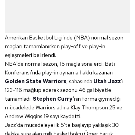
Amerikan Basketbol Ligi'nde (NBA) normal sezon
maçları tamamlanırken play-off ve play-in
eşleşmeleri belirlendi.
NBA'de normal sezon, 15 maçla sona erdi. Batı
Konferansı'nda play-in oynama hakkı kazanan
Golden State Warriors
, sahasında
Utah Jazz
'ı
123-116 mağlup ederek sezonu 46 galibiyetle
tamamladı.
Stephen Curry
'nin forma giymediği
mücadelede Warriors adına Klay Thompson 25 ve
Andrew Wiggins 19 sayı kaydetti.
Jazz'da mücadeleye ilk 5'te başlayıp yaklaşık 30
dakika süre alan milli basketbolcu Ömer Faruk