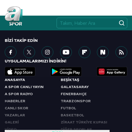
BIZI TAKIP EDIN
UYGULAMALARIMIZI İNDİRİN!
ANASAYFA
BEŞİKTAŞ
A SPOR CANLI YAYIN
GALATASARAY
A SPOR RADYO
FENERBAHÇE
HABERLER
TRABZONSPOR
CANLI SKOR
FUTBOL
YAZARLAR
BASKETBOL
GALERİ
ZİRAAT TÜRKİYE KUPASI
VİDEO
DİĞER SPORLAR