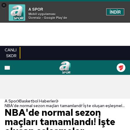
×
A SPOR
İNDİR
Mobil uygulaması
Ücretsiz - Google Play'de
CANLI
SKOR
A Spor
Basketbol Haberleri
NBA'de normal sezon maçları tamamlandı! İşte oluşan eşleşmeler
NBA'de normal sezon
maçları tamamlandı! İşte