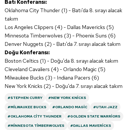
Batı Konferansı:
Oklahoma City Thunder (1) - Batı'da 8. sırayı alacak
takım
Los Angeles Clippers (4) - Dallas Mavericks (5)
Minnesota Timberwolves (3) - Phoenix Suns (6)
Denver Nuggets (2) - Batı'da 7. sırayı alacak takım
Doğu Konferansı:
Boston Celtics (1) - Doğu'da 8. sırayı alacak takım
Cleveland Cavaliers (4) - Orlando Magic (5)
Milwaukee Bucks (3) - Indiana Pacers (6)
New York Knicks (2) - Doğu'da 7. sırayı alacak takım
#STEPHEN CURRY
#NEW YORK KNICKS
#MILWAUKEE BUCKS
#ORLANDO MAGIC
#UTAH JAZZ
#OKLAHOMA CITY THUNDER
#GOLDEN STATE WARRIORS
#MINNESOTA TIMBERWOLVES
#DALLAS MAVERICKS