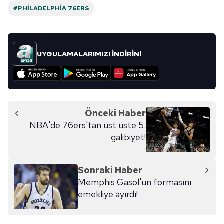
#PHILADELPHIA 76ERS
UYGULAMALARIMIZI İNDİRİN!
Önceki Haber
NBA'de 76ers'tan üst üste 5.
galibiyet!
Sonraki Haber
Memphis Gasol'un formasını
emekliye ayırdı!