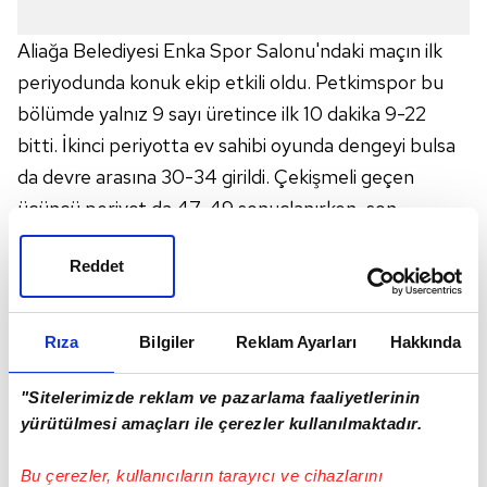
Aliağa Belediyesi Enka Spor Salonu'ndaki maçın ilk
periyodunda konuk ekip etkili oldu. Petkimspor bu
bölümde yalnız 9 sayı üretince ilk 10 dakika 9-22
bitti. İkinci periyotta ev sahibi oyunda dengeyi bulsa
da devre arasına 30-34 girildi. Çekişmeli geçen
üçüncü periyot da 47-49 sonuçlanırken, son
bölümde farkı tekrar açan
Beşiktaş
salondan galip
Reddet
ayrıldı: 58-70.
Ligde 23 haftada 18 galibiyete ulaşarak puan
tablosunda üçüncü sıradaki yerini konuyan
Rıza
Bilgiler
Reklam Ayarları
Hakkında
Beşiktaş'ta Allman 19, Mathews 13 sayıyla oynadı.
SALON: Enka
"Sitelerimizde reklam ve pazarlama faaliyetlerinin
yürütülmesi amaçları ile çerezler kullanılmaktadır.
HAKEMLER: Zafer Yılmaz, Seher Ayşe Nur
Yazıcıoğlu, Musa Kazım Çetin
Bu çerezler, kullanıcıların tarayıcı ve cihazlarını