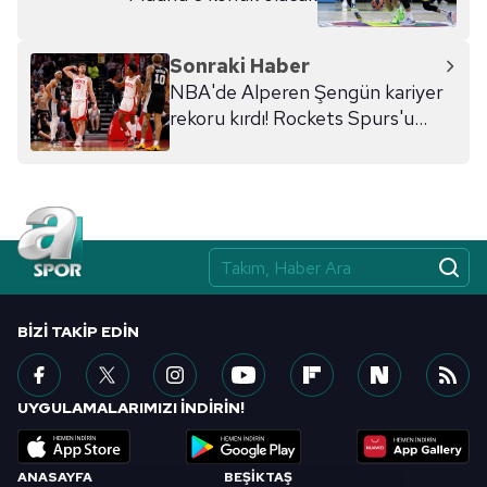
hazırlanmış Aydınlatma Metnimizi okumak ve sitemizde
ilgili mevzuata uygun olarak kullanılan çerezlerle ilgili bilgi
Sonraki Haber
almak için lütfen
tıklayınız
.
NBA'de Alperen Şengün kariyer
rekoru kırdı! Rockets Spurs'u
mağlup etti
BIZI TAKIP EDIN
UYGULAMALARIMIZI İNDİRİN!
ANASAYFA
BEŞİKTAŞ