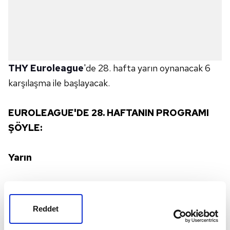
THY Euroleague
'de 28. hafta yarın oynanacak 6
karşılaşma ile başlayacak.
EUROLEAGUE'DE 28. HAFTANIN PROGRAMI
ŞÖYLE:
Yarın
20.30 A. Efes -
Bayern Münih
Reddet
21.00
AS Monaco
-
Kızılyıldız