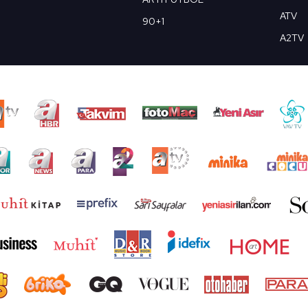
ATV
90+1
A2TV