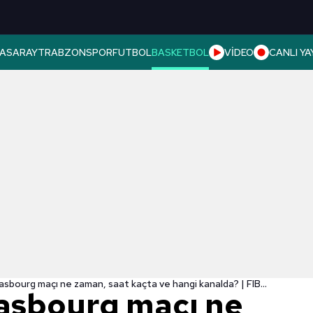
ASARAY
TRABZONSPOR
FUTBOL
BASKETBOL
VİDEO
CANLI YA
TOFAŞ - Strasbourg maçı ne zaman, saat kaçta ve hangi kanalda? | FIBA Şampiyonlar Ligi
asbourg maçı ne