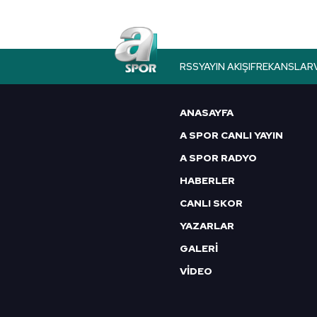
Çerezlere ilişkin tercihlerinizi 
butonuna tıklayabilir,
Çerez Bi
6698 sayılı Kişisel Verilerin 
RSS
YAYIN AKIŞI
FREKANSLAR
mevzuata uygun olarak kullanılan
ANASAYFA
A SPOR CANLI YAYIN
A SPOR RADYO
HABERLER
CANLI SKOR
YAZARLAR
GALERİ
VİDEO