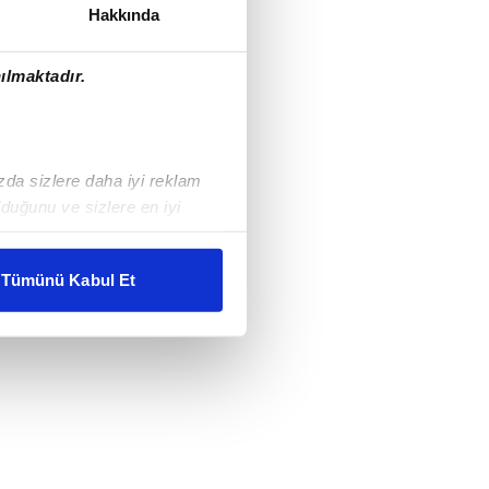
Hakkında
ılmaktadır.
ızda sizlere daha iyi reklam
duğunu ve sizlere en iyi
liyetlerimizi karşılamak
Tümünü Kabul Et
ar gösterilmeyecektir."
çerezler kullanılmaktadır. Bu
u hizmetlerinin sunulması
i ve sizlere yönelik
nılacaktır.