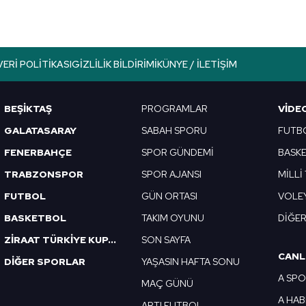
aşağıda yer alan panel vasıtasıyla belirleyebilirsiniz. Çerezlere iliş
lgilendirme Metnimizi
ziyaret edebilirsiniz.
Korunması Kanunu uyarınca hazırlanmış Aydınlatma Metnimizi okum
VERI POLITIKASI
GIZLILIK BILDIRIMI
KÜNYE / İLETIŞIM
 çerezlerle ilgili bilgi almak için lütfen
tıklayınız
.
BEŞİKTAŞ
PROGRAMLAR
VIDE
GALATASARAY
SABAH SPORU
FUTB
FENERBAHÇE
SPOR GÜNDEMİ
BASK
TRABZONSPOR
SPOR AJANSI
MİLLİ
FUTBOL
GÜN ORTASI
VOLE
BASKETBOL
TAKIM OYUNU
DİĞE
ZİRAAT TÜRKİYE KUPASI
SON SAYFA
CANL
DİĞER SPORLAR
YAŞASIN HAFTA SONU
A SP
MAÇ GÜNÜ
A HA
ARTI FUTBOL