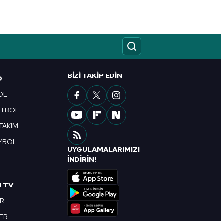
kin detaylı bilgi için Ayarlar
ak ve sitemizde ilgili
BIZI TAKIP EDIN
O
OL
ETBOL
 TAKIM
YBOL
UYGULAMALARIMIZI
R
İNDİRİN!
I TV
OR
BER