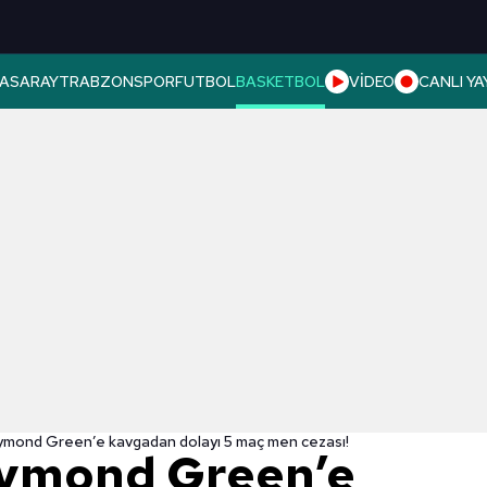
ASARAY
TRABZONSPOR
FUTBOL
BASKETBOL
VİDEO
CANLI YA
mond Green’e kavgadan dolayı 5 maç men cezası!
ymond Green’e