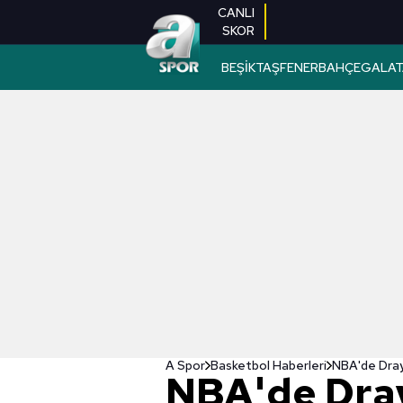
CANLI
SKOR
BEŞİKTAŞ
FENERBAHÇE
GALAT
A Spor
Basketbol Haberleri
NBA'de Dray
NBA'de Dra