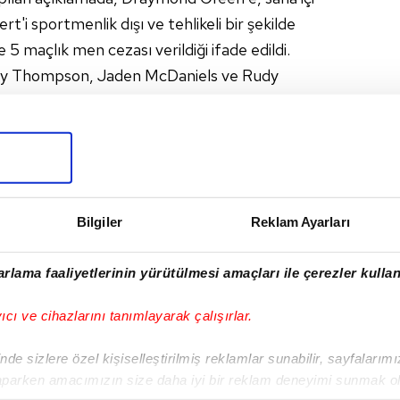
t'i sportmenlik dışı ve tehlikeli bir şekilde
5 maçlık men cezası verildiği ifade edildi.
lay Thompson, Jaden McDaniels ve Rudy
sı verildi.
#MINNESOTA TIMBERWOLVES
Bilgiler
Reklam Ayarları
I
rlama faaliyetlerinin yürütülmesi amaçları ile çerezler kullan
yıcı ve cihazlarını tanımlayarak çalışırlar.
Sonraki Haber
Virtus Bologna -
de sizlere özel kişiselleştirilmiş reklamlar sunabilir, sayfalarım
F.Bahçe Beko | CANLI
aparken amacımızın size daha iyi bir reklam deneyimi sunmak ol