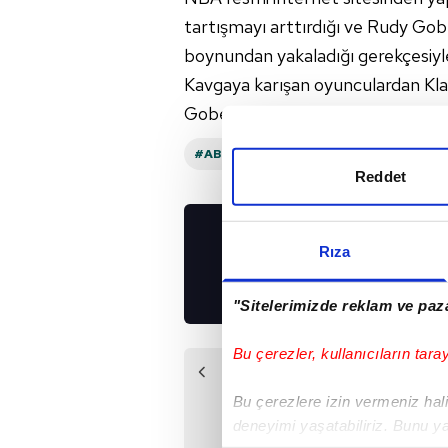
tartışmayı arttırdığı ve Rudy Gober
boynundan yakaladığı gerekçesiyle 
Kavgaya karışan oyunculardan K
Gobert'e de 25 bin Dolar para ceza
#ABD
#GOLDEN STATE WARRIORS
Reddet
Rıza
UYGULAMALARIMIZ
İNDİRİN!
"Sitelerimizde reklam ve paza
Bu çerezler, kullanıcıların tara
Önceki Haber
A. Efes Kızılyıldız
Bu çerezlere izin vermeniz halin
karşısında!
deneyimi yaşatabiliriz. Bunu y