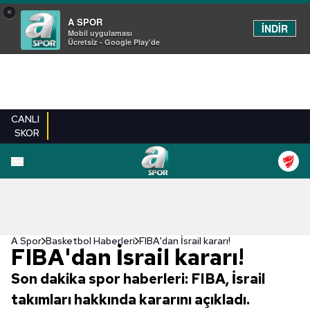
×
A SPOR
İNDİR
Mobil uygulaması
Ücretsiz - Google Play'de
CANLI
SKOR
A Spor
Basketbol Haberleri
FIBA'dan İsrail kararı!
FIBA'dan İsrail kararı!
Son dakika spor haberleri: FIBA, İsrail
takımları hakkında kararını açıkladı.