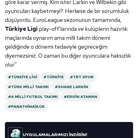
göre karar vermiş. Kim ister Larkin ve Wilbekin gibi
verileriniz işlenmekte olup gerekli olan çerezler bilgi
oyuncuları kaybetmeyi?. Herkese de bir sorumluluk
toplumu hizmetlerinin sunulması amacıyla
düşüyordu. EuroLeague sezonunun tamamında,
kullanılmaktadır. Diğer çerezler, sitemizin daha işlevsel
kılınması ve kişiselleştirilmesi ve sizlere yönelik
Türkiye Ligi
play-off'larında ve kulüplerin hazırlık
reklam/pazarlama faaliyetlerinin yapılması, amaçlarıyla
maçlarında oynarım ama milli takım dönemi
sınırlı olarak açık rızanız dahilinde kullanılacaktır.
geldiğinde o dönemi tedaviyle geçireceğim
diyemezsiniz. O zaman bu diğer oyunculara haksızlık
Çerezlere ilişkin tercihlerinizi aşağıda yer alan panel
olur"
vasıtasıyla belirleyebilirsiniz. Çerezlere ilişkin detaylı bilgi
için Ayarlar butonuna tıklayabilir,
Çerez Bilgilendirme
#TÜRKIYE LIGI
#TÜRKIYE
#TRT SPOR
Metnimizi
ziyaret edebilirsiniz.
#TÜRK MILLI TAKIMI
#SHANE LARKIN
6698 sayılı Kişisel Verilerin Korunması Kanunu uyarınca
#A MILLI FUTBOL TAKIMI
#ERGIN ATAMAN
hazırlanmış Aydınlatma Metnimizi okumak ve sitemizde
#PANATHINAIKOS
ilgili mevzuata uygun olarak kullanılan çerezlerle ilgili bilgi
almak için lütfen
tıklayınız
.
UYGULAMALARIMIZI İNDİRİN!