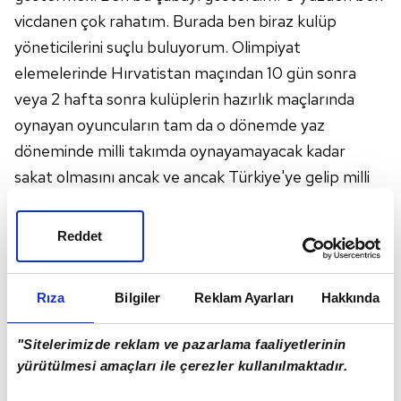
vicdanen çok rahatım. Burada ben biraz kulüp
yöneticilerini suçlu buluyorum. Olimpiyat
elemelerinde Hırvatistan maçından 10 gün sonra
veya 2 hafta sonra kulüplerin hazırlık maçlarında
oynayan oyuncuların tam da o dönemde yaz
döneminde milli takımda oynayamayacak kadar
sakat olmasını ancak ve ancak Türkiye'ye gelip milli
takım sağlık heyetinin son günde yaptığı kontrollerde
ortaya çıkabilirdi. Bu olamadı, ben bunu belirttim"
Reddet
dedi.
Rıza
Bilgiler
Reklam Ayarları
Hakkında
"Sitelerimizde reklam ve pazarlama faaliyetlerinin
yürütülmesi amaçları ile çerezler kullanılmaktadır.