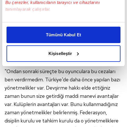
Bu çerezler, kullanıcıların tarayıcı ve cihazlarını
tanımlayarak çalışırlar.
Bu çerezlere izin vermeniz halinde sizlere özel
kişiselleştirilmiş reklamlar sunabilir, sayfalarımızda sizlere
Tümünü Kabul Et
daha iyi reklam deneyimi yaşatabiliriz. Bunu yaparken
amacımızın size daha iyi bir reklam deneyimi sunmak
olduğunu ve sizlere en iyi içerikleri sunabilmek adına
Kişiselleştir
Ergin Ataman konuya ilişkin ayrıca şunları
elimizden gelen çabayı gösterdiğimizi ve bu noktada,
söyledi:
reklamların maliyetlerimizi karşılamak noktasında tek gelir
kalemimiz olduğunu sizlere hatırlatmak isteriz.
"Ondan sonraki süreçte bu oyunculara bu cezaları
ben verdirmedim. Türkiye'de daha önce yapılan bazı
Her halükârda, kullanıcılar, bu çerezlere izin vermedikleri
yönetmelikler var. Devşirme hakkı elde ettiğiniz
takdirde, kullanıcılara hedefli reklamlar
zaman bunun size getirdiği maddi manevi avantajlar
gösterilmeyecektir."
var. Kulüplerin avantajları var. Bunu kullanmadığınız
Sizlere daha iyi bir hizmet sunabilmek için İnternet
zaman yönetmelikler belirlenmiş. Federasyon,
Sitemizde kendimize ve üçüncü kişilere ait çerezler
disiplin kurulu ve tahkim kurulu da o yönetmeliklere
kullanılmaktadır. Bu çerezler vasıtasıyla çeşitli kişisel