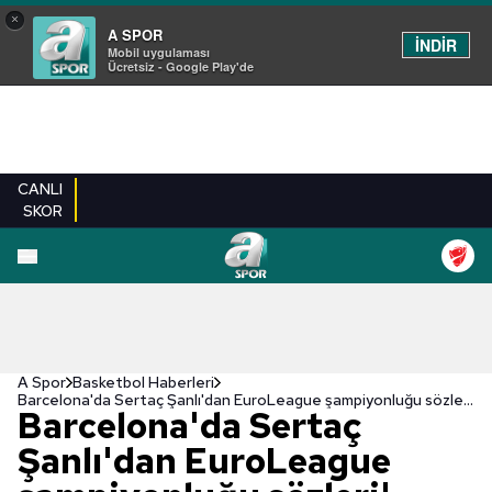
×
A SPOR
İNDİR
Mobil uygulaması
Ücretsiz - Google Play'de
CANLI
SKOR
A Spor
Basketbol Haberleri
Barcelona'da Sertaç Şanlı'dan EuroLeague şampiyonluğu sözleri!
Barcelona'da Sertaç
Şanlı'dan EuroLeague