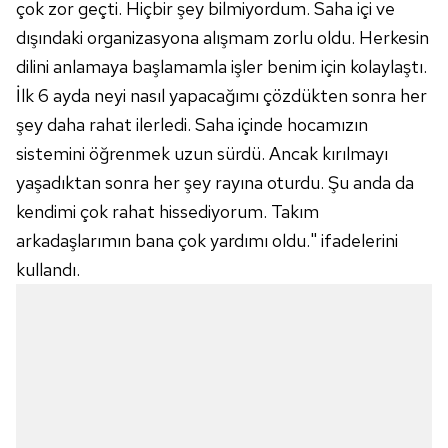
çok zor geçti. Hiçbir şey bilmiyordum. Saha içi ve
Sizlere daha iyi bir hizmet sunabilmek için İnternet
dışındaki organizasyona alışmam zorlu oldu. Herkesin
Sitemizde kendimize ve üçüncü kişilere ait çerezler
dilini anlamaya başlamamla işler benim için kolaylaştı.
kullanılmaktadır. Bu çerezler vasıtasıyla çeşitli kişisel
İlk 6 ayda neyi nasıl yapacağımı çözdükten sonra her
verileriniz işlenmekte olup gerekli olan çerezler bilgi
şey daha rahat ilerledi. Saha içinde hocamızın
toplumu hizmetlerinin sunulması amacıyla
kullanılmaktadır. Diğer çerezler, sitemizin daha işlevsel
sistemini öğrenmek uzun sürdü. Ancak kırılmayı
kılınması ve kişiselleştirilmesi ve sizlere yönelik
yaşadıktan sonra her şey rayına oturdu. Şu anda da
reklam/pazarlama faaliyetlerinin yapılması, amaçlarıyla
kendimi çok rahat hissediyorum. Takım
sınırlı olarak açık rızanız dahilinde kullanılacaktır.
arkadaşlarımın bana çok yardımı oldu." ifadelerini
kullandı.
Çerezlere ilişkin tercihlerinizi aşağıda yer alan panel
vasıtasıyla belirleyebilirsiniz. Çerezlere ilişkin detaylı bilgi
için Ayarlar butonuna tıklayabilir,
Çerez Bilgilendirme
Metnimizi
ziyaret edebilirsiniz.
6698 sayılı Kişisel Verilerin Korunması Kanunu uyarınca
hazırlanmış Aydınlatma Metnimizi okumak ve sitemizde
ilgili mevzuata uygun olarak kullanılan çerezlerle ilgili bilgi