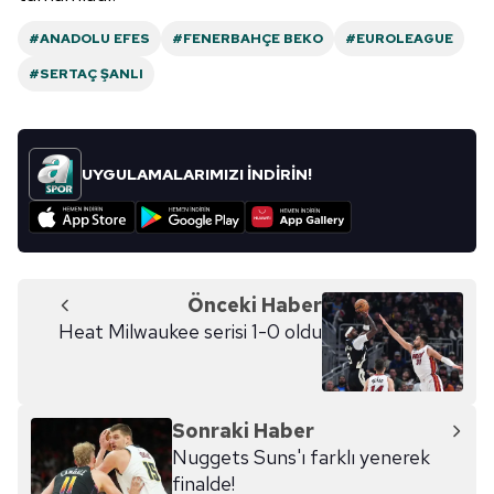
#ANADOLU EFES
#FENERBAHÇE BEKO
#EUROLEAGUE
#SERTAÇ ŞANLI
UYGULAMALARIMIZI İNDİRİN!
Önceki Haber
Heat Milwaukee serisi 1-0 oldu
Sonraki Haber
Nuggets Suns'ı farklı yenerek
finalde!