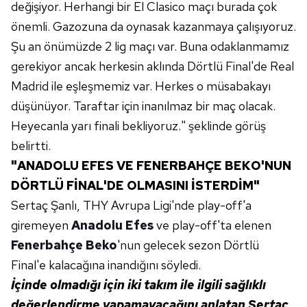
değişiyor. Herhangi bir El Clasico maçı burada çok
önemli. Gazozuna da oynasak kazanmaya çalışıyoruz.
Şu an önümüzde 2 lig maçı var. Buna odaklanmamız
gerekiyor ancak herkesin aklında Dörtlü Final'de Real
Madrid ile eşleşmemiz var. Herkes o müsabakayı
düşünüyor. Taraftar için inanılmaz bir maç olacak.
Heyecanla yarı finali bekliyoruz." şeklinde görüş
belirtti.
"ANADOLU EFES VE FENERBAHÇE BEKO'NUN
DÖRTLÜ FİNAL'DE OLMASINI İSTERDİM"
Sertaç Şanlı, THY Avrupa Ligi'nde play-off'a
giremeyen
Anadolu Efes
ve play-off'ta elenen
Fenerbahçe Beko
'nun gelecek sezon Dörtlü
Final'e kalacağına inandığını söyledi.
İçinde olmadığı için iki takım ile ilgili sağlıklı
değerlendirme yapamayacağını anlatan Sertaç,