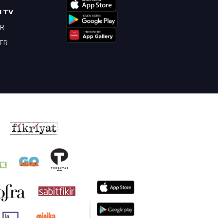
I TV
OR
BER