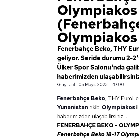
Olympiakos
(Fenerbahçe
Olympiakos 
Fenerbahçe Beko, THY Euro
geliyor. Seride durumu 2-2'y
Ülker Spor Salonu'nda gali
haberimizden ulaşabilirsiniz
Giriş Tarihi:
05 Mayıs 2023 - 20:00
Fenerbahçe Beko
, THY EuroLe
Yunanistan
ekibi
Olympiakos
i
haberimizden ulaşabilirsiniz...
FENERBAHÇE BEKO - OLYMP
Fenerbahçe Beko 18-17 Olympi