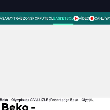
ASARAY
TRABZONSPOR
FUTBOL
BASKETBOL
VİDEO
CANLI YA
Fenerbahçe Beko - Olympiakos CANLI İZLE (Fenerbahçe Beko - Olympiakos canlı skor)
 Beko -