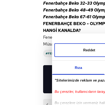
Fenerbahçe Beko 32-33 Olympi
Fenerbahçe Beko 48-49 Olymp
Fenerbahçe Beko 67-61 Olymp
FENERBAHÇE BEKO - OLYMPI
HANGİ KANALDA?
Fenerbahçe Beko - Olympiakos ma
Müsabaka
S Sport
'tan canlı yayı
Reddet
#FENERBAHÇE BEKO
#OLYMPIAKOS
Rıza
UYGULAMALARIMIZ
"Sitelerimizde reklam ve paza
İNDİRİN!
Bu çerezler, kullanıcıların tara
Bu çerezlere izin vermeniz halin
Önceki Haber