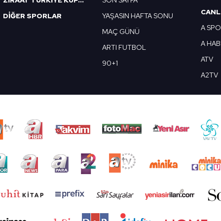
ZİRAAT TÜRKİYE KUPASI
SON SAYFA
CANL
DİĞER SPORLAR
YAŞASIN HAFTA SONU
A SP
MAÇ GÜNÜ
A HA
ARTI FUTBOL
ATV
90+1
A2TV