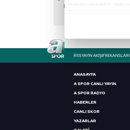
deneyimi yaşatabiliriz. Bunu y
Butler coştu Miami
içerikleri sunabilmek adına el
kazandı!
noktasında tek gelir kalemimiz 
Her halükârda, kullanıcılar, bu 
Sizlere daha iyi bir hizmet sun
çerezler vasıtasıyla çeşitli kiş
RSS
YAYIN AKIŞI
FREKANSLAR
amacıyla kullanılmaktadır. Diğer
reklam/pazarlama faaliyetlerinin
ANASAYFA
Çerezlere ilişkin tercihlerinizi 
A SPOR CANLI YAYIN
butonuna tıklayabilir,
Çerez Bi
A SPOR RADYO
6698 sayılı Kişisel Verilerin 
HABERLER
mevzuata uygun olarak kullanılan
CANLI SKOR
YAZARLAR