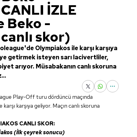
 CANLI İZLE
 Beko -
canlı skor)
league'de Olympiakos ile karşı karşıya
e getirmek isteyen sarı lacivertliler,
biyet arıyor. Müsabakanın canlı skoruna
...
ague Play-Off turu dördüncü maçında
le karşı karşıya geliyor. Maçın canlı skoruna
IAKOS CANLI SKOR:
akos (İlk çeyrek sonucu)