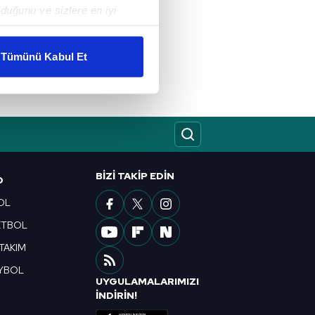
duğunu ve sizlere en iyi
liyetlerimizi karşılamak
Tümünü Kabul Et
ar gösterilmeyecektir."
çerezler kullanılmaktadır. Bu
u hizmetlerinin sunulması
i ve sizlere yönelik
nılacaktır.
BIZI TAKIP EDIN
O
kin detaylı bilgi için Ayarlar
OL
ETBOL
ak ve sitemizde ilgili
 TAKIM
YBOL
UYGULAMALARIMIZI
R
İNDİRİN!