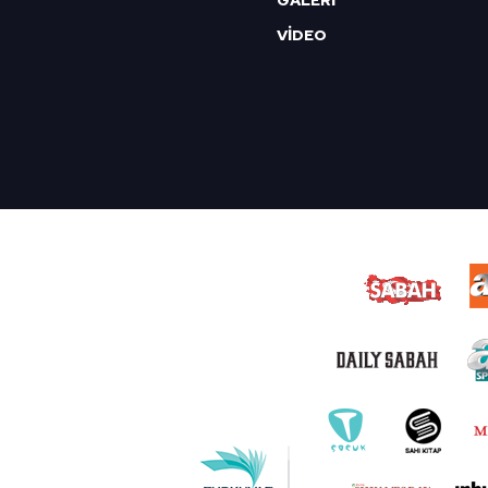
GALERİ
VİDEO