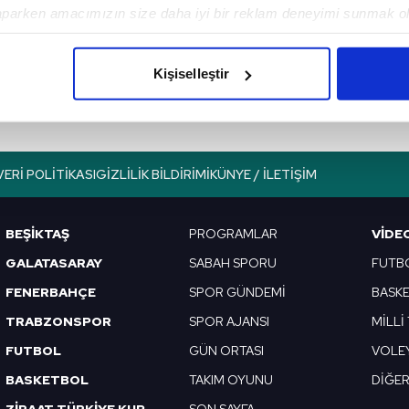
aparken amacımızın size daha iyi bir reklam deneyimi sunmak ol
Basketbolda
imizden gelen çabayı gösterdiğimizi ve bu noktada, reklamların ma
şampiyon F.Bahçe!
olduğunu sizlere hatırlatmak isteriz.
Kişiselleştir
çerezlere izin vermedikleri takdirde, kullanıcılara hedefli reklaml
abilmek için İnternet Sitemizde kendimize ve üçüncü kişilere ait 
isel verileriniz işlenmekte olup gerekli olan çerezler bilgi toplum
VERI POLITIKASI
GIZLILIK BILDIRIMI
KÜNYE / İLETIŞIM
 çerezler, sitemizin daha işlevsel kılınması ve kişiselleştirilmes
 yapılması, amaçlarıyla sınırlı olarak açık rızanız dahilinde kulla
BEŞİKTAŞ
PROGRAMLAR
VIDE
aşağıda yer alan panel vasıtasıyla belirleyebilirsiniz. Çerezlere iliş
GALATASARAY
SABAH SPORU
FUTB
lgilendirme Metnimizi
ziyaret edebilirsiniz.
FENERBAHÇE
SPOR GÜNDEMİ
BASK
Korunması Kanunu uyarınca hazırlanmış Aydınlatma Metnimizi okum
TRABZONSPOR
SPOR AJANSI
MİLLİ
 çerezlerle ilgili bilgi almak için lütfen
tıklayınız
.
FUTBOL
GÜN ORTASI
VOLE
BASKETBOL
TAKIM OYUNU
DİĞE