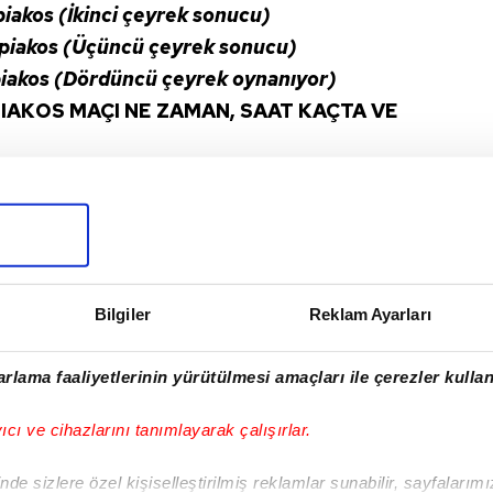
akos (İkinci çeyrek sonucu)
iakos (Üçüncü çeyrek sonucu)
iakos (Dördüncü çeyrek oynanıyor)
AKOS MAÇI NE ZAMAN, SAAT KAÇTA VE
çı 5 Mayıs Cuma günü saat 20.45'te başladı.
nlanıyor.
#YUNANISTAN
#S SPORT
Bilgiler
Reklam Ayarları
I
rlama faaliyetlerinin yürütülmesi amaçları ile çerezler kullan
yıcı ve cihazlarını tanımlayarak çalışırlar.
de sizlere özel kişiselleştirilmiş reklamlar sunabilir, sayfalarım
Sonraki Haber