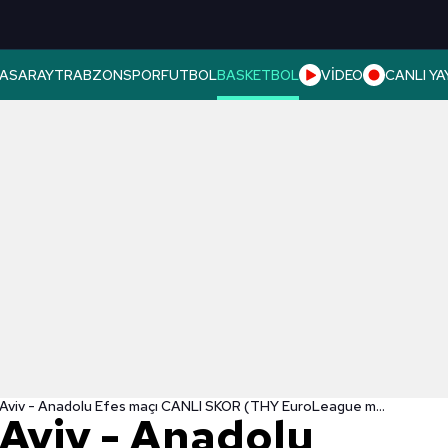
ASARAY
TRABZONSPOR
FUTBOL
BASKETBOL
VİDEO
CANLI YA
Maccabi Tel Aviv - Anadolu Efes maçı CANLI SKOR (THY EuroLeague maçı canlı izle)
 Aviv - Anadolu