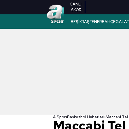
CANLI
SKOR
BEŞİKTAŞ
FENERBAHÇE
GALAT
A Spor
Basketbol Haberleri
Maccabi Tel