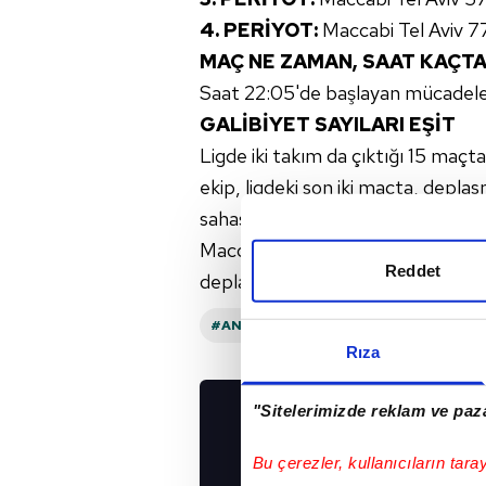
4. PERİYOT:
Maccabi Tel Aviv 7
MAÇ NE ZAMAN, SAAT KAÇTA
Saat 22:05'de başlayan mücadel
GALİBİYET SAYILARI EŞİT
Ligde iki takım da çıktığı 15 maçtan
ekip, ligdeki son iki maçta, depl
sahasında
Panathinaikos
'u 88-
Maccabi Tel Aviv ise 78-73 kaybe
Reddet
deplasmanda karşılaştığı ALBA Be
#ANADOLU EFES
#PANATHINAIKOS
Rıza
"Sitelerimizde reklam ve paza
UYGULAMALARIMIZ
İNDİRİN!
Bu çerezler, kullanıcıların tara