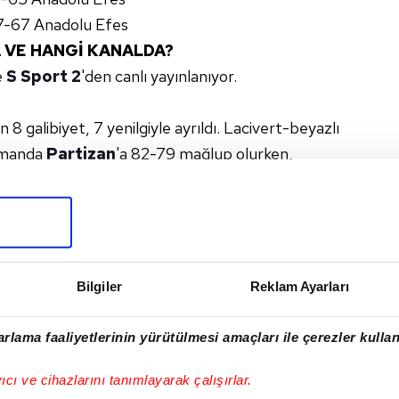
7-67 Anadolu Efes
 VE HANGİ KANALDA?
e
S Sport 2
'den canlı yayınlanıyor.
 8 galibiyet, 7 yenilgiyle ayrıldı. Lacivert-beyazlı
asmanda
Partizan
'a 82-79 mağlup olurken,
69 yendi.
ttiği
Virtus Bologna
maçının ardından yine
rlin'i 83-70 mağlup etti.
#PARTIZAN
#VIRTUS BOLOGNA
#S SPORT 2
Bilgiler
Reklam Ayarları
rlama faaliyetlerinin yürütülmesi amaçları ile çerezler kullan
I
yıcı ve cihazlarını tanımlayarak çalışırlar.