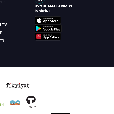
YBOL
UYGULAMALARIMIZI
R
İNDİRİN!
I TV
OR
BER