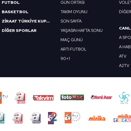
FUTBOL
GÜN ORTASI
VOLE
BASKETBOL
TAKIM OYUNU
DİĞE
ZİRAAT TÜRKİYE KUPASI
SON SAYFA
CANL
DİĞER SPORLAR
YAŞASIN HAFTA SONU
A SP
MAÇ GÜNÜ
A HA
ARTI FUTBOL
ATV
90+1
A2TV