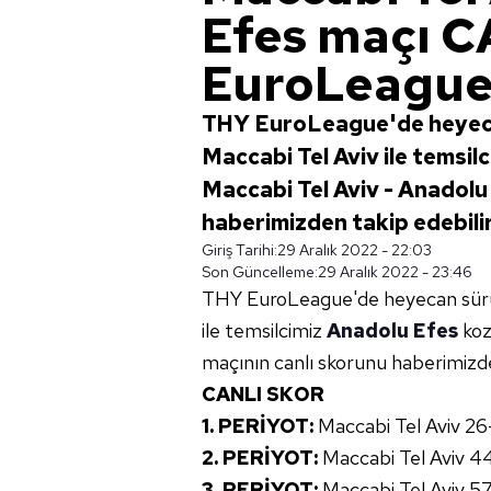
Efes maçı 
EuroLeague 
THY EuroLeague'de heyecan
Maccabi Tel Aviv ile temsil
Maccabi Tel Aviv - Anadolu
haberimizden takip edebilirs
Giriş Tarihi:
29 Aralık 2022 - 22:03
Son Güncelleme:
29 Aralık 2022 - 23:46
THY EuroLeague'de heyecan sürüy
ile temsilcimiz
Anadolu Efes
koz
maçının canlı skorunu haberimizden
CANLI SKOR
1. PERİYOT:
Maccabi Tel Aviv 26
2. PERİYOT:
Maccabi Tel Aviv 4
3. PERİYOT:
Maccabi Tel Aviv 5