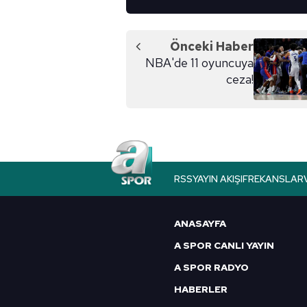
Önceki Haber
NBA'de 11 oyuncuya
ceza!
RSS
YAYIN AKIŞI
FREKANSLAR
ANASAYFA
A SPOR CANLI YAYIN
A SPOR RADYO
HABERLER