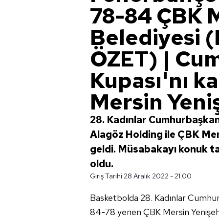
78-84 ÇBK M
Belediyesi
ÖZET) | Cum
Kupası'nı k
Mersin Yeniş
28. Kadınlar Cumhurbaşkan
Alagöz Holding ile ÇBK Mers
geldi. Müsabakayı konuk t
oldu.
Giriş Tarihi:
28 Aralık 2022 - 21:00
Basketbolda 28. Kadınlar Cumhurb
84-78 yenen ÇBK Mersin Yenişehir