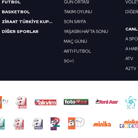
FUTBOL
GÜN ORTASI
VOLE
BASKETBOL
TAKIM OYUNU
DİĞE
ZİRAAT TÜRKİYE KUPASI
SON SAYFA
CANL
DİĞER SPORLAR
YAŞASIN HAFTA SONU
A SP
MAÇ GÜNÜ
A HA
ARTI FUTBOL
ATV
90+1
A2TV