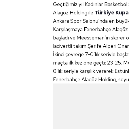
Geçtiğimiz yıl Kadınlar Basketbo
Alagöz Holding ile
Türkiye Kupa
Ankara Spor Salonu'nda en büyük k
Karşılaşmaya Fenerbahçe Alagöz
başladı ve Meesseman'ın skorer oy
lacivertli takım Şerife Alperi Onar'
İkinci çeyreğe 7-0'lık seriyle baş
maçta ilk kez öne geçti: 23-25. M
0'lık seriyle karşılık vererek üstü
Fenerbahçe Alagöz Holding, soyu