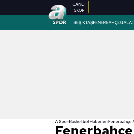
CANLI
SKOR
BEŞİKTAŞ
FENERBAHÇE
GALAT
A Spor
Basketbol Haberleri
Fenerbahçe