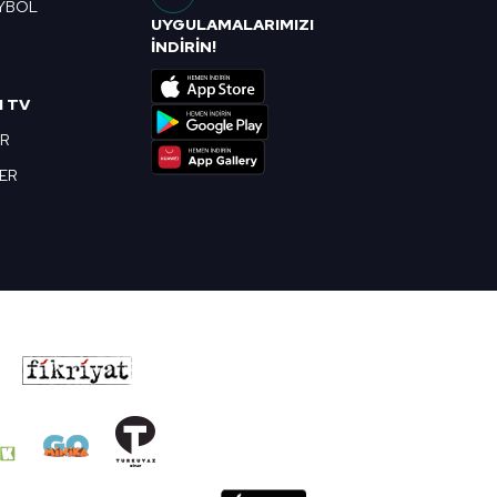
YBOL
UYGULAMALARIMIZI
R
İNDİRİN!
I TV
OR
BER