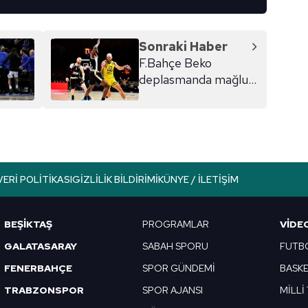
Sonraki Haber
F.Bahçe Beko
deplasmanda mağlup
oldu!
VERI POLITIKASI
GIZLILIK BILDIRIMI
KÜNYE / İLETIŞIM
BEŞİKTAŞ
PROGRAMLAR
VIDE
GALATASARAY
SABAH SPORU
FUTB
FENERBAHÇE
SPOR GÜNDEMİ
BASK
TRABZONSPOR
SPOR AJANSI
MİLLİ