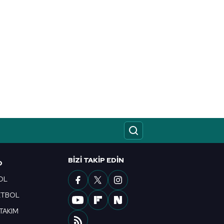
BIZI TAKIP EDIN
O
OL
ETBOL
 TAKIM