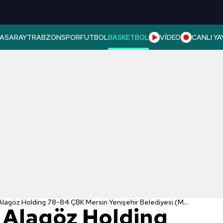
ASARAY
TRABZONSPOR
FUTBOL
BASKETBOL
VİDEO
CANLI YA
Fenerbahçe Alagöz Holding 78-84 ÇBK Mersin Yenişehir Belediyesi (MAÇ SONUCU-ÖZET) | Cumhurbaşkanlığı Kupası'nı kazanan ÇBK Mersin Yenişehir Belediyesi!
 Alagöz Holding