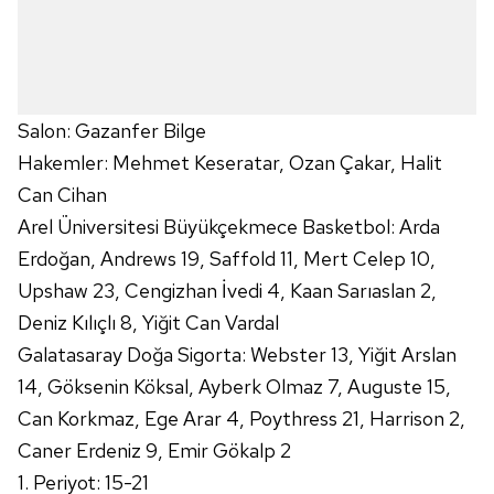
6698 sayılı Kişisel Verilerin Korunması Kanunu uyarınca
hazırlanmış Aydınlatma Metnimizi okumak ve sitemizde
ilgili mevzuata uygun olarak kullanılan çerezlerle ilgili bilgi
almak için lütfen
tıklayınız
.
Salon: Gazanfer Bilge
Hakemler: Mehmet
Keseratar
, Ozan Çakar, Halit
Can Cihan
Arel Üniversitesi
Büyükçekmece
Basketbol: Arda
Erdoğan,
Andrews
19,
Saffold
11, Mert Celep 10,
Upshaw
23,
Cengizhan
İvedi 4, Kaan
Sarıaslan
2,
Deniz Kılıçlı 8, Yiğit Can
Vardal
Galatasaray Doğa Sigorta:
Webster
13, Yiğit Arslan
14,
Göksenin
Köksal, Ayberk Olmaz 7,
Auguste
15,
Can Korkmaz, Ege Arar 4,
Poythress
21,
Harrison
2,
Caner Erdeniz 9, Emir Gökalp 2
1. Periyot: 15-21