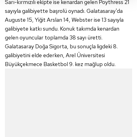
Her halükârda, kullanıcılar, bu çerezlere izin vermedikleri
Sarı-kırmızılı ekipte ise kenardan gelen Poythress 21
takdirde, kullanıcılara hedefli reklamlar
sayıyla galibiyette başrolü oynadı. Galatasaray'da
gösterilmeyecektir."
Auguste 15, Yiğit Arslan 14, Webster ise 13 sayıyla
galibiyete katkı sundu. Konuk takımda kenardan
Sizlere daha iyi bir hizmet sunabilmek için İnternet
gelen oyuncular toplamda 38 sayı üretti.
Sitemizde kendimize ve üçüncü kişilere ait çerezler
kullanılmaktadır. Bu çerezler vasıtasıyla çeşitli kişisel
Galatasaray Doğa Sigorta, bu sonuçla ligdeki 8.
verileriniz işlenmekte olup gerekli olan çerezler bilgi
galibiyetini elde ederken, Arel Üniversitesi
toplumu hizmetlerinin sunulması amacıyla
Büyükçekmece Basketbol 9. kez mağlup oldu.
kullanılmaktadır. Diğer çerezler, sitemizin daha işlevsel
kılınması ve kişiselleştirilmesi ve sizlere yönelik
reklam/pazarlama faaliyetlerinin yapılması, amaçlarıyla
sınırlı olarak açık rızanız dahilinde kullanılacaktır.
Çerezlere ilişkin tercihlerinizi aşağıda yer alan panel
vasıtasıyla belirleyebilirsiniz. Çerezlere ilişkin detaylı bilgi
için Ayarlar butonuna tıklayabilir,
Çerez Bilgilendirme
Metnimizi
ziyaret edebilirsiniz.