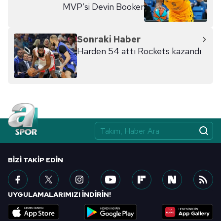
MVP’si Devin Booker
Sonraki Haber
Harden 54 attı Rockets kazandı
BIZI TAKIP EDIN
UYGULAMALARIMIZI İNDİRİN!