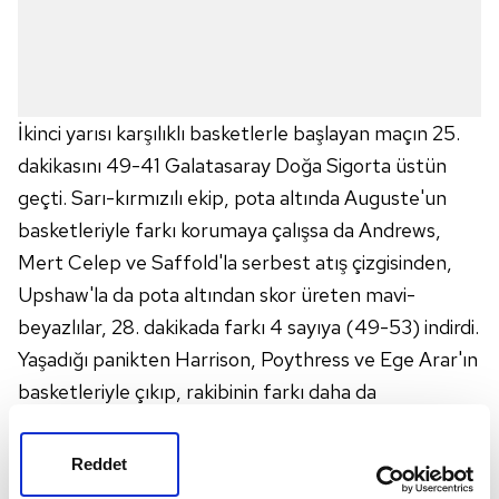
İkinci yarısı karşılıklı basketlerle başlayan maçın 25.
dakikasını 49-41 Galatasaray Doğa Sigorta üstün
geçti. Sarı-kırmızılı ekip, pota altında Auguste'un
basketleriyle farkı korumaya çalışsa da Andrews,
Mert Celep ve Saffold'la serbest atış çizgisinden,
Upshaw'la da pota altından skor üreten mavi-
beyazlılar, 28. dakikada farkı 4 sayıya (49-53) indirdi.
Yaşadığı panikten Harrison, Poythress ve Ege Arar'ın
basketleriyle çıkıp, rakibinin farkı daha da
kapatmasına engel olan Galatasaray Doğa Sigorta,
üçüncü periyodu 60-51 önde bitirdi.
Reddet
Son çeyreğe Deniz Kılıçlı ve Andrews'ın pota altından