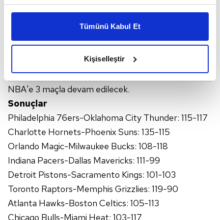
Bu çerezlere izin vermeniz halinde sizlere özel
kişiselleştirilmiş reklamlar sunabilir, sayfalarımızda sizlere
Tümünü Kabul Et
daha iyi reklam deneyimi yaşatabiliriz. Bunu yaparken
amacımızın size daha iyi bir reklam deneyimi sunmak
olduğunu ve sizlere en iyi içerikleri sunabilmek adına
Kişiselleştir
elimizden gelen çabayı gösterdiğimizi ve bu noktada,
reklamların maliyetlerimizi karşılamak noktasında tek gelir
NBA'e 3 maçla devam edilecek.
kalemimiz olduğunu sizlere hatırlatmak isteriz.
Sonuçlar
Her halükârda, kullanıcılar, bu çerezlere izin vermedikleri
Philadelphia 76ers-Oklahoma City Thunder: 115-117
takdirde, kullanıcılara hedefli reklamlar
Charlotte Hornets-Phoenix Suns: 135-115
gösterilmeyecektir."
Orlando Magic-Milwaukee Bucks: 108-118
Sizlere daha iyi bir hizmet sunabilmek için İnternet
Indiana Pacers-Dallas Mavericks: 111-99
Sitemizde kendimize ve üçüncü kişilere ait çerezler
Detroit Pistons-Sacramento Kings: 101-103
kullanılmaktadır. Bu çerezler vasıtasıyla çeşitli kişisel
Toronto Raptors-Memphis Grizzlies: 119-90
verileriniz işlenmekte olup gerekli olan çerezler bilgi
Atlanta Hawks-Boston Celtics: 105-113
toplumu hizmetlerinin sunulması amacıyla
Chicago Bulls-Miami Heat: 103-117
kullanılmaktadır. Diğer çerezler, sitemizin daha işlevsel