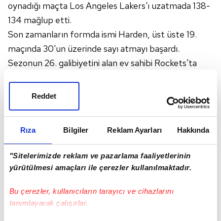
oynadığı maçta Los Angeles Lakers'ı uzatmada 138-
134 mağlup etti.
Son zamanların formda ismi Harden, üst üste 19.
maçında 30'un üzerinde sayı atmayı başardı.
Sezonun 26. galibiyetini alan ev sahibi Rockets'ta
karşılaşmayı uzatmaya götüren üç sayılık basketi
atan Eric Gordon, 30 sayı kaydetti.
Reddet
LeBron James'in sakatlığı nedeniyle oynamadığı
Lakers'ta Kyle Kuzma'nın 32, Brandon Ingram'ın 21
Rıza
Bilgiler
Reklam Ayarları
Hakkında
sayısı sezonun 22. yenilgisini engelleyemedi.
"Sitelerimizde reklam ve pazarlama faaliyetlerinin
yürütülmesi amaçları ile çerezler kullanılmaktadır.
Bu çerezler, kullanıcıların tarayıcı ve cihazlarını
tanımlayarak çalışırlar.