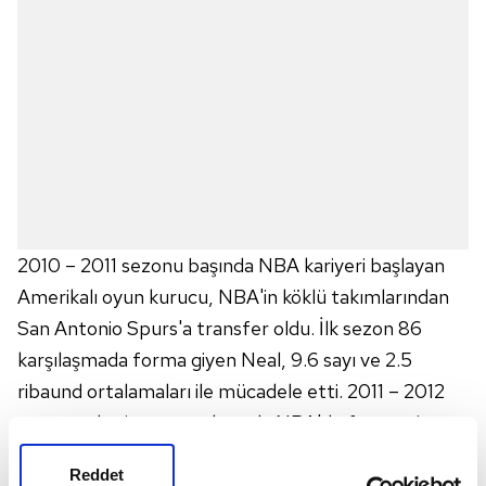
2010 – 2011 sezonu başında NBA kariyeri başlayan
Amerikalı oyun kurucu, NBA'in köklü takımlarından
San Antonio Spurs'a transfer oldu. İlk sezon 86
karşılaşmada forma giyen Neal, 9.6 sayı ve 2.5
ribaund ortalamaları ile mücadele etti. 2011 – 2012
sezonunda yine aynı takımıyla NBA'de forma giyen
Neal, 70 karşılaşmada yer alırken 9.5 sayı ve 1.9
Reddet
ribaund ortalamaları ile sezonu tamamladı. 2012 –