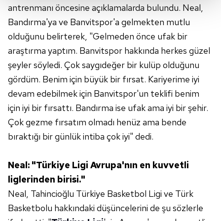
antrenmanı öncesine açıklamalarda bulundu. Neal,
Her halükârda, kullanıcılar, bu çerezlere izin vermedikleri
Bandırma'ya ve Banvitspor'a gelmekten mutlu
takdirde, kullanıcılara hedefli reklamlar
gösterilmeyecektir."
olduğunu belirterek, "Gelmeden önce ufak bir
araştırma yaptım. Banvitspor hakkında herkes güzel
Sizlere daha iyi bir hizmet sunabilmek için İnternet
şeyler söyledi. Çok saygıdeğer bir kulüp olduğunu
Sitemizde kendimize ve üçüncü kişilere ait çerezler
gördüm. Benim için büyük bir fırsat. Kariyerime iyi
kullanılmaktadır. Bu çerezler vasıtasıyla çeşitli kişisel
devam edebilmek için Banvitspor'un teklifi benim
verileriniz işlenmekte olup gerekli olan çerezler bilgi
toplumu hizmetlerinin sunulması amacıyla
için iyi bir fırsattı. Bandırma ise ufak ama iyi bir şehir.
kullanılmaktadır. Diğer çerezler, sitemizin daha işlevsel
Çok gezme fırsatım olmadı henüz ama bende
kılınması ve kişiselleştirilmesi ve sizlere yönelik
bıraktığı bir günlük intiba çok iyi" dedi.
reklam/pazarlama faaliyetlerinin yapılması, amaçlarıyla
sınırlı olarak açık rızanız dahilinde kullanılacaktır.
Neal: "Türkiye Ligi Avrupa'nın en kuvvetli
Çerezlere ilişkin tercihlerinizi aşağıda yer alan panel
liglerinden birisi."
vasıtasıyla belirleyebilirsiniz. Çerezlere ilişkin detaylı bilgi
Neal, Tahincioğlu Türkiye Basketbol Ligi ve Türk
için Ayarlar butonuna tıklayabilir,
Çerez Bilgilendirme
Basketbolu hakkındaki düşüncelerini de şu sözlerle
Metnimizi
ziyaret edebilirsiniz.