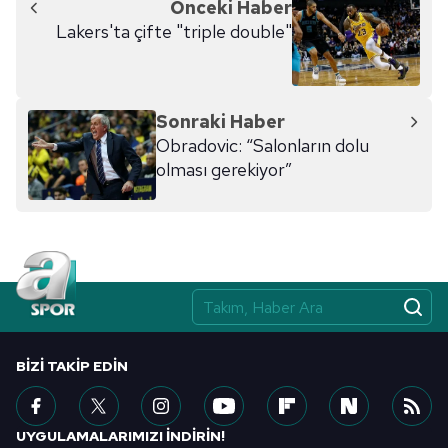
Önceki Haber
Lakers'ta çifte "triple double"
Sonraki Haber
Obradovic: “Salonların dolu
olması gerekiyor”
BIZI TAKIP EDIN
UYGULAMALARIMIZI İNDİRİN!