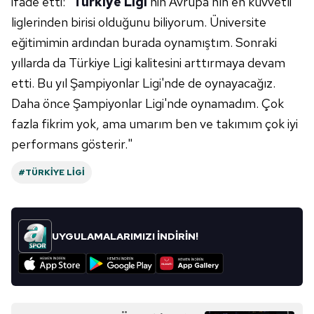
ifade etti: "
Türkiye Ligi
'nin Avrupa'nın en kuvvetli
liglerinden birisi olduğunu biliyorum. Üniversite
6698 sayılı Kişisel Verilerin Korunması Kanunu uyarınca
hazırlanmış Aydınlatma Metnimizi okumak ve sitemizde
eğitimimin ardından burada oynamıştım. Sonraki
ilgili mevzuata uygun olarak kullanılan çerezlerle ilgili bilgi
yıllarda da Türkiye Ligi kalitesini arttırmaya devam
almak için lütfen
tıklayınız
.
etti. Bu yıl Şampiyonlar Ligi'nde de oynayacağız.
Daha önce Şampiyonlar Ligi'nde oynamadım. Çok
fazla fikrim yok, ama umarım ben ve takımım çok iyi
performans gösterir."
#TÜRKIYE LIGI
UYGULAMALARIMIZI İNDİRİN!