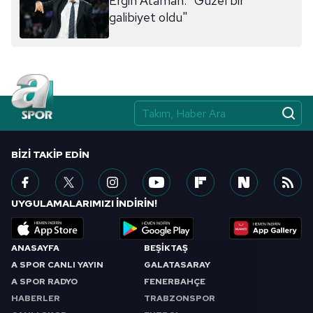
Ergin Ataman: "Güzel bir
galibiyet oldu"
BIZI TAKIP EDIN
UYGULAMALARIMIZI İNDİRİN!
ANASAYFA
BEŞİKTAŞ
A SPOR CANLI YAYIN
GALATASARAY
A SPOR RADYO
FENERBAHÇE
HABERLER
TRABZONSPOR