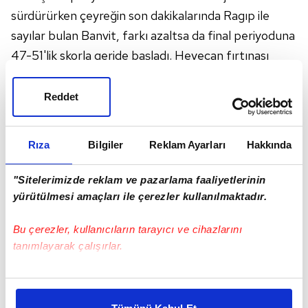
sürdürürken çeyreğin son dakikalarında Ragıp ile
sayılar bulan Banvit, farkı azaltsa da final periyoduna
47-51'lik skorla geride başladı. Heyecan fırtınası
eşliğinde geçen mücadelenin son anlarında ise rakibi
karşısında farkı bire düşüren ve maçı kazanma şansı
Reddet
yakalayan Banvit'te, Alex Perez'in son saniyedeki dış
atışı çemberden geri gelirken, İspanyol temsilcisi
Rıza
Bilgiler
Reklam Ayarları
Hakkında
Ucam Murcia parkeden 62-63 galip ayrıldı.
SALON: Kara Ali Acar
"Sitelerimizde reklam ve pazarlama faaliyetlerinin
yürütülmesi amaçları ile çerezler kullanılmaktadır.
Bu çerezler, kullanıcıların tarayıcı ve cihazlarını
tanımlayarak çalışırlar.
Bu çerezlere izin vermeniz halinde sizlere özel
kişiselleştirilmiş reklamlar sunabilir, sayfalarımızda sizlere