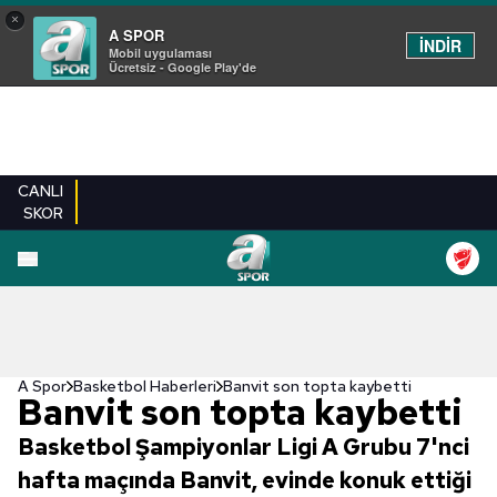
×
A SPOR
İNDİR
Mobil uygulaması
Ücretsiz - Google Play'de
CANLI
SKOR
A Spor
Basketbol Haberleri
Banvit son topta kaybetti
Banvit son topta kaybetti
Basketbol Şampiyonlar Ligi A Grubu 7'nci
hafta maçında Banvit, evinde konuk ettiği