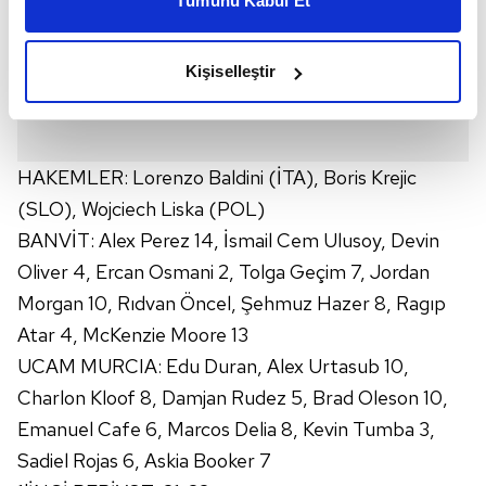
Tümünü Kabul Et
daha iyi reklam deneyimi yaşatabiliriz. Bunu yaparken
amacımızın size daha iyi bir reklam deneyimi sunmak
olduğunu ve sizlere en iyi içerikleri sunabilmek adına
Kişiselleştir
elimizden gelen çabayı gösterdiğimizi ve bu noktada,
reklamların maliyetlerimizi karşılamak noktasında tek gelir
kalemimiz olduğunu sizlere hatırlatmak isteriz.
HAKEMLER: Lorenzo Baldini (İTA), Boris Krejic
Her halükârda, kullanıcılar, bu çerezlere izin vermedikleri
(SLO), Wojciech Liska (POL)
takdirde, kullanıcılara hedefli reklamlar
BANVİT: Alex Perez 14, İsmail Cem Ulusoy, Devin
gösterilmeyecektir."
Oliver 4, Ercan Osmani 2, Tolga Geçim 7, Jordan
Sizlere daha iyi bir hizmet sunabilmek için İnternet
Morgan 10, Rıdvan Öncel, Şehmuz Hazer 8, Ragıp
Sitemizde kendimize ve üçüncü kişilere ait çerezler
Atar 4, McKenzie Moore 13
kullanılmaktadır. Bu çerezler vasıtasıyla çeşitli kişisel
UCAM MURCIA: Edu Duran, Alex Urtasub 10,
verileriniz işlenmekte olup gerekli olan çerezler bilgi
Charlon Kloof 8, Damjan Rudez 5, Brad Oleson 10,
toplumu hizmetlerinin sunulması amacıyla
kullanılmaktadır. Diğer çerezler, sitemizin daha işlevsel
Emanuel Cafe 6, Marcos Delia 8, Kevin Tumba 3,
kılınması ve kişiselleştirilmesi ve sizlere yönelik
Sadiel Rojas 6, Askia Booker 7
reklam/pazarlama faaliyetlerinin yapılması, amaçlarıyla