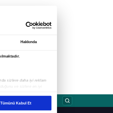
Hakkında
ılmaktadır.
ızda sizlere daha iyi reklam
duğunu ve sizlere en iyi
liyetlerimizi karşılamak
Tümünü Kabul Et
ar gösterilmeyecektir."