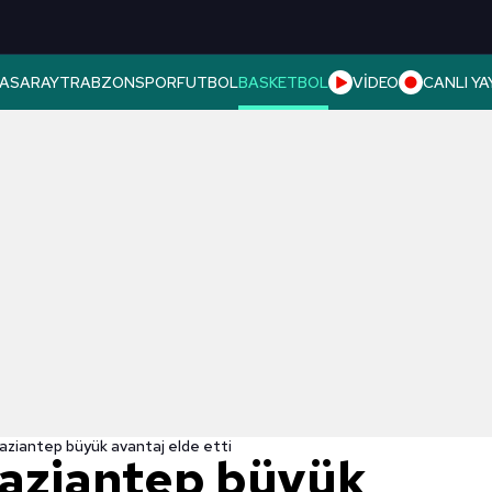
ASARAY
TRABZONSPOR
FUTBOL
BASKETBOL
VİDEO
CANLI YA
Gaziantep büyük avantaj elde etti
Gaziantep büyük