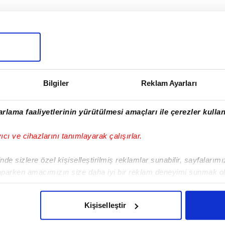
I
Bilgiler
Reklam Ayarları
Sonraki Haber
rlama faaliyetlerinin yürütülmesi amaçları ile çerezler kullan
Potanın Perileri,
İsrail'e 63-62 yenildi
yıcı ve cihazlarını tanımlayarak çalışırlar.
de sizlere özel kişiselleştirilmiş reklamlar sunabilir, sayfalarım
aparken amacımızın size daha iyi bir reklam deneyimi sunmak ol
imizden gelen çabayı gösterdiğimizi ve bu noktada, reklamların ma
olduğunu sizlere hatırlatmak isteriz.
VERI POLITIKASI
GIZLILIK BILDIRIMI
KÜNYE / İLETIŞIM
Kişiselleştir
çerezlere izin vermedikleri takdirde, kullanıcılara hedefli reklaml